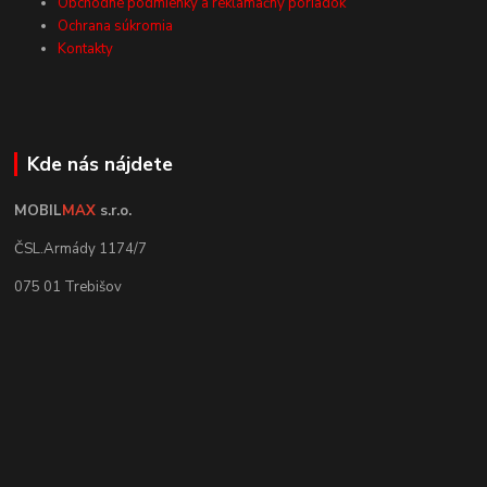
Obchodné podmienky a reklamačný poriadok
Ochrana súkromia
Kontakty
Kde nás nájdete
MOBIL
MAX
s.r.o.
ČSL.Armády 1174/7
075 01 Trebišov