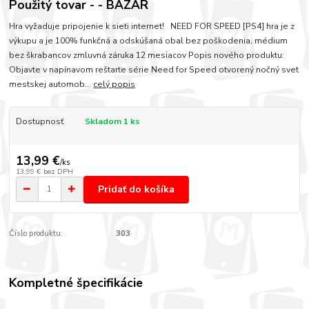
Použitý tovar - - BAZÁR
Hra vyžaduje pripojenie k sieti internet! NEED FOR SPEED [PS4] hra je z
výkupu a je 100% funkčná a odskúšaná obal bez poškodenia, médium
bez škrabancov zmluvná záruka 12 mesiacov Popis nového produktu:
Objavte v napínavom reštarte série Need for Speed otvorený nočný svet
mestskej automob...
celý popis
Dostupnosť
Skladom 1 ks
13,99 €
/
ks
13,99 €
bez DPH
Pridať do košíka
Číslo produktu:
303
Kompletné špecifikácie