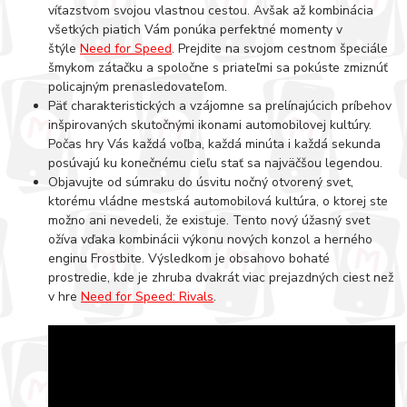
víťazstvom svojou vlastnou cestou. Avšak až kombinácia
všetkých piatich Vám ponúka perfektné momenty v
štýle
Need for Speed
. Prejdite na svojom cestnom špeciále
šmykom zátačku a spoločne s priateľmi sa pokúste zmiznúť
policajným prenasledovateľom.
Päť charakteristických a vzájomne sa prelínajúcich príbehov
inšpirovaných skutočnými ikonami automobilovej kultúry.
Počas hry Vás každá voľba, každá minúta i každá sekunda
posúvajú ku konečnému cieľu stať sa najväčšou legendou.
Objavujte od súmraku do úsvitu nočný otvorený svet,
ktorému vládne mestská automobilová kultúra, o ktorej ste
možno ani nevedeli, že existuje. Tento nový úžasný svet
ožíva vďaka kombinácii výkonu nových konzol a herného
enginu Frostbite. Výsledkom je obsahovo bohaté
prostredie, kde je zhruba dvakrát viac prejazdných ciest než
v hre
Need for Speed: Rivals
.