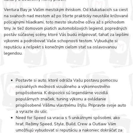
Ventura Bay je Vašim mestským ihriskom. Od kľukatiacich sa ciest
na svahoch nad mestom až po štvrte prakticky neustále križované
policajnými hliadkami, toto mesto skutočne ožíva až s príchodom
tmy. Je tiež domovom piatich automobilových legiend, popredných
postáv súčasnej scény, ktoré Vás budú inšpirovať, ťahať za lepšími
výkonmi a podrobovať Vaše schopnosti testom. Vybudujte si
reputáciu a rešpekt s konečným cieľom stať sa oslavovanou
legendou.
Postavte si auto, ktoré odráža Vašu postavu pomocou
rozsiahlych možností vizuálneho a výkonnostného
prispôsobenia. K dispozícii sú legendárne vozidlá
populárnych značiek, tuning výkonu a ovládanie
prispôsobené Vášmu vlastnému štýlu. Pripravte svoje auto
a vyrazte do ulíc.
Need for Speed sa vracia s 5 unikátnymi spôsobmi, ako
hrať. Režimy Speed, Style, Build, Crew a Outlaw Vám
umožňujú vybudovať si reputáciu a nakoniec dokráčať za