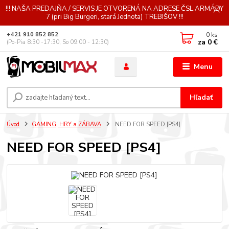
!!! NAŠA PREDAJŇA / SERVIS JE OTVORENÁ NA ADRESE ČSL.ARMÁDY
7 (pri Big Burgeri, stará Jednota) TREBIŠOV !!!
0
ks
+421 910 852 852
za
0 €
(Po-Pia 8:30 -17:30, So 09:00 - 12:30)
Menu
Hľadať
Úvod
GAMING, HRY a ZÁBAVA
NEED FOR SPEED [PS4]
NEED FOR SPEED [PS4]