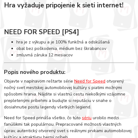
Hra vyžaduje pripojenie k sieti internet!
NEED FOR SPEED [PS4]
hra je z výkupu a je 100% funkčná a odskúšaná
obal bez poškodenia, médium bez škrabancov
zmluvná záruka 12 mesiacov
Popis nového produktu:
Objavte v napínavom reštarte série
Need for Speed
otvorený
nočný svet mestskej automobilovej kultúry s piatimi možnými
spôsobmi hrania. Nájdite si vlastnú cestu niekoľkými vzájomne
prepletenými príbehmi a budujte si reputáciu v snahe o
dosiahnutie postu legendy všetkých legiend.
Need for Speed prináša všetko, čo túto
sériu
urobilo medzi
fanúšikmi tak populárnou. Prepracované možnosti vlastných
úprav, autentický otvorený svet s reálnymi prvkami automobilovej
kultúry a atraktívny herný príbeh.