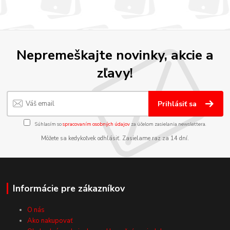
Nepremeškajte novinky, akcie a
zľavy!
Prihlásiť sa
Súhlasím so
spracovaním osobných údajov
za účelom zasielania newslettera.
Môžete sa kedykoľvek odhlásiť. Zasielame raz za 14 dní.
Informácie pre zákazníkov
O nás
Ako nakupovať