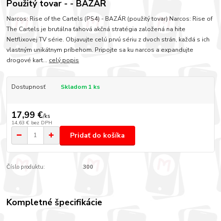
Použitý tovar - - BAZÁR
Narcos: Rise of the Cartels (PS4) - BAZÁR (použitý tovar) Narcos: Rise of
The Cartels je brutálna ťahová akčná stratégia založená na hite
Netflixovej TV série. Objavujte celú prvú sériu z dvoch strán, každá s ich
vlastným unikátnym príbehom. Pripojte sa ku narcos a expandujte
drogové kart...
celý popis
Dostupnosť
Skladom 1 ks
17,99 €
/
ks
14,63 €
bez DPH
Pridať do košíka
Číslo produktu:
300
Kompletné špecifikácie