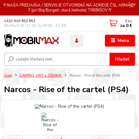
!!! NAŠA PREDAJŇA / SERVIS JE OTVORENÁ NA ADRESE ČSL.ARMÁDY
7 (pri Big Burgeri, stará Jednota) TREBIŠOV !!!
0
ks
+421 910 852 852
za
0 €
(Po-Pia 8:30 -17:30, So 09:00 - 12:30)
Menu
Hľadať
Úvod
GAMING, HRY a ZÁBAVA
Narcos - Rise of the cartel (PS4)
Narcos - Rise of the cartel (PS4)