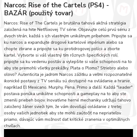
Narcos: Rise of the Cartels (PS4) -
BAZÁR (použitý tovar)
Narcos: Rise of The Cartels je brutálna ťahová akčná stratégia
založená na hite Netflixovej TV série. Objavujte celú prvú sériu z
dvoch strán, každá s ich vlastným unikátnym príbehom. Pripojte sa
ku narcos a expandujte drogové kartelové impérium alebo sa
chopte zbrane a pripojte sa ku protidrogovej polícii a zborte
kartel. Vytvorte si váš vlastný tím rôznych špecifických rolí,
pripojte sa ku vedeniu postáv a vylepšite si vaše schopnosti na to
aby ste premohli všetky prekážky. Plata o Plomo? Striebro alebo
olovo? Autenticita je jadrom Narcos zážitku a veľmi rozpoznateľné
ikonické postavy z TV seriálu sú dostupné na ovládanie a hranie,
napríklad El Mexicano, Murphy, Pena, Primo a ďalší. Každá "leader"
postava ponúka unikátne schopnosti a gameplay na to aby ste
zmenili priebeh bojov. Inovatívne herné mechaniky udržujú ťahovo
založený žáner svieži tým, že vám dovoľujú ovládanie z tretej
osoby vašich jednotiek aby ste mohli zaútočiť na nepriateľov
priamo, dávajúc vám možnosť dať kritické zranenia v optimálnych
chvíľach.