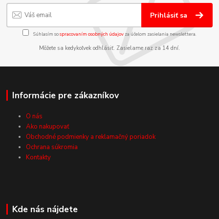
Prihlásiť sa
Súhlasím so
spracovaním osobných údajov
za účelom zasielania newslettera.
Môžete sa kedykoľvek odhlásiť. Zasielame raz za 14 dní.
Informácie pre zákazníkov
O nás
Ako nakupovať
Obchodné podmienky a reklamačný poriadok
Ochrana súkromia
Kontakty
Kde nás nájdete