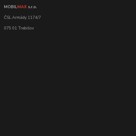
MOBIL
MAX
s.r.o.
ČSL.Armády 1174/7
075 01 Trebišov