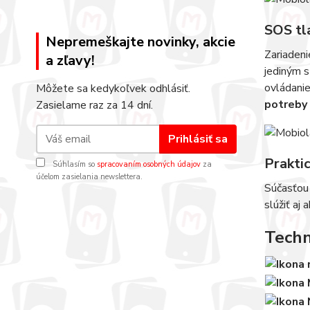
SOS tl
Nepremeškajte novinky, akcie
Zariaden
a zľavy!
jediným s
ovládanie
Môžete sa kedykoľvek odhlásiť.
potreby 
Zasielame raz za 14 dní.
Prihlásiť sa
Praktic
Súhlasím so
spracovaním osobných údajov
za
účelom zasielania newslettera.
Súčasťou 
slúžiť aj 
Techn