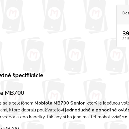
Dos
39
32,
tné špecifikácie
la MB700
 sa s telefónom
Mobiola MB700 Senior
, ktorý je ideálnou vo
ami, ktoré doprajú používateľovi
jednoduché a pohodlné ovlá
 vrecka alebo kabelky, tak aby si ho jeho majiteľ mohol vziať
so