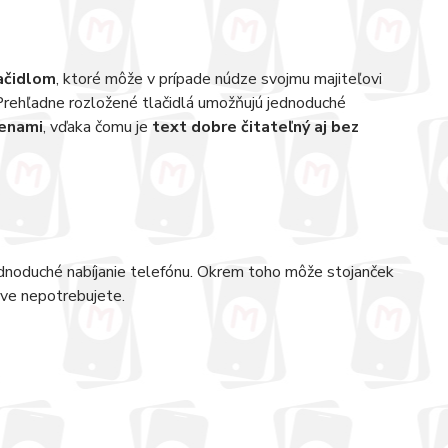
ačidlom
, ktoré môže v prípade núdze svojmu majiteľovi
Prehľadne rozložené tlačidlá umožňujú jednoduché
menami
, vďaka čomu je
text dobre čitateľný aj bez
ednoduché nabíjanie telefónu. Okrem toho môže stojanček
áve nepotrebujete.