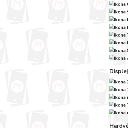
Displej
Hardvé