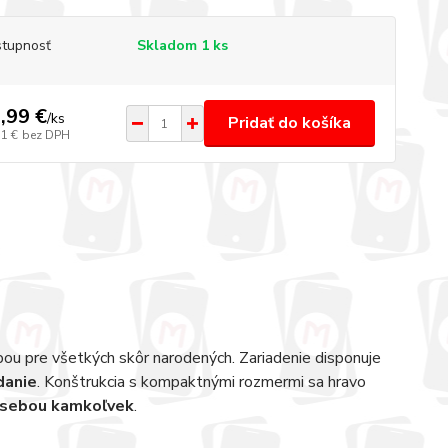
tupnosť
Skladom 1 ks
,99 €
/
ks
Pridať do košíka
51 €
bez DPH
ľbou pre všetkých skôr narodených. Zariadenie disponuje
danie
. Konštrukcia s kompaktnými rozmermi sa hravo
 sebou kamkoľvek
.