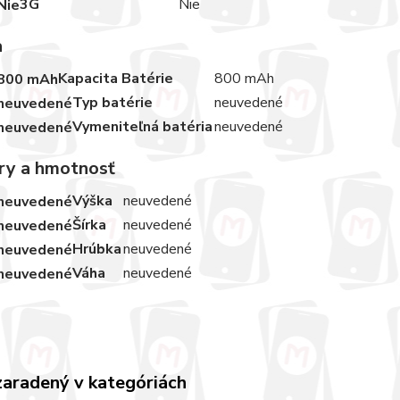
3G
Nie
a
Kapacita Batérie
800 mAh
Typ batérie
neuvedené
Vymeniteľná batéria
neuvedené
y a hmotnosť
Výška
neuvedené
Šírka
neuvedené
Hrúbka
neuvedené
Váha
neuvedené
zaradený v kategóriách