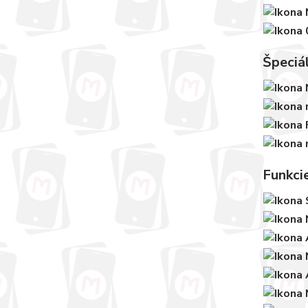
Špeciá
Funkci