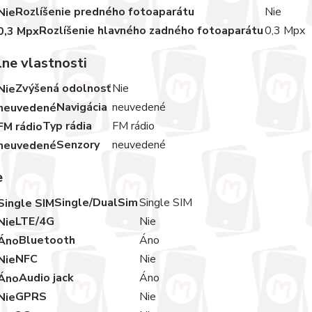
Rozlíšenie predného fotoaparátu
Nie
Rozlíšenie hlavného zadného fotoaparátu
0,3 Mpx
lne vlastnosti
Zvýšená odolnosť
Nie
Navigácia
neuvedené
Typ rádia
FM rádio
Senzory
neuvedené
e
Single/DualSim
Single SIM
LTE/4G
Nie
Bluetooth
Áno
NFC
Nie
Audio jack
Áno
GPRS
Nie