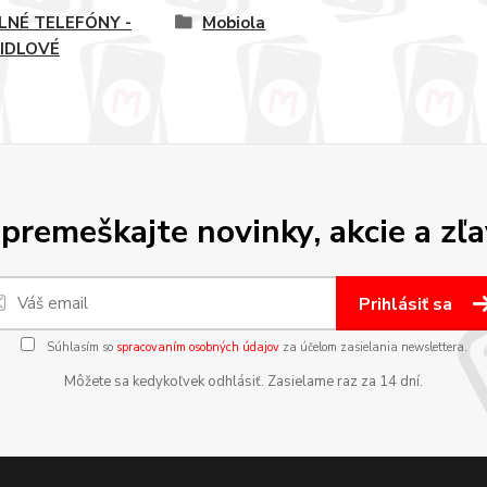
LNÉ TELEFÓNY -
Mobiola
IDLOVÉ
premeškajte novinky, akcie a zľa
Prihlásiť sa
Súhlasím so
spracovaním osobných údajov
za účelom zasielania newslettera.
Môžete sa kedykoľvek odhlásiť. Zasielame raz za 14 dní.