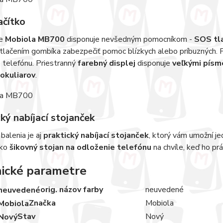
ačítko
ie
Mobiola MB700
disponuje nevšedným pomocníkom -
SOS tl
tlačením gombíka zabezpečiť pomoc blízkych alebo príbuzných. 
 telefónu. Priestranný
farebný displej
disponuje
veľkými pís
okuliarov
.
ký nabíjací stojanček
balenia je aj
praktický nabíjací stojanček
, ktorý vám umožní j
ako
šikovný stojan na odloženie telefónu
na chvíle, keď ho pr
ické parametre
orig. názov farby
neuvedené
Značka
Mobiola
Stav
Nový