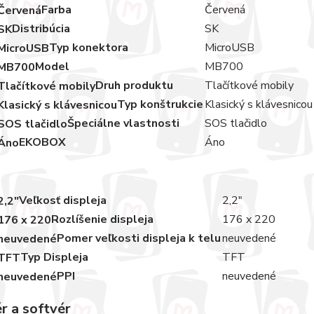
Farba
Červená
Distribúcia
SK
Typ konektora
MicroUSB
Model
MB700
Druh produktu
Tlačítkové mobily
Typ konštrukcie
Klasický s klávesnicou
Špeciálne vlastnosti
SOS tlačidlo
EKOBOX
Áno
Veľkosť displeja
2,2"
Rozlíšenie displeja
176 x 220
Pomer veľkosti displeja k telu
neuvedené
Typ Displeja
TFT
PPI
neuvedené
r a softvér