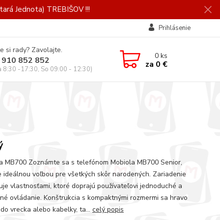
ará Jednota) TREBIŠOV !!!
Prihlásenie
e si rady? Zavolajte.
0
ks
 910 852 852
za
0 €
a 8:30 -17:30, So 09:00 - 12:30)
ý
a MB700 Zoznámte sa s telefónom Mobiola MB700 Senior,
je ideálnou voľbou pre všetkých skôr narodených. Zariadenie
uje vlastnosťami, ktoré doprajú používateľovi jednoduché a
né ovládanie. Konštrukcia s kompaktnými rozmermi sa hravo
do vrecka alebo kabelky, ta...
celý popis