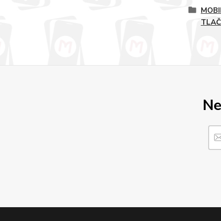
MOBI
TLAČ
Ne