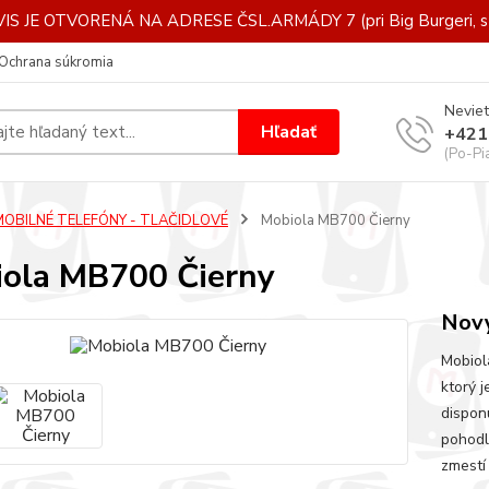
IS JE OTVORENÁ NA ADRESE ČSL.ARMÁDY 7 (pri Big Burgeri, st
Ochrana súkromia
Neviet
Hľadať
+421
(Po-Pi
MOBILNÉ TELEFÓNY - TLAČIDLOVÉ
Mobiola MB700 Čierny
ola MB700 Čierny
Nov
Mobiol
ktorý 
dispon
pohodl
zmestí 