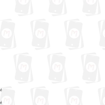
né
né