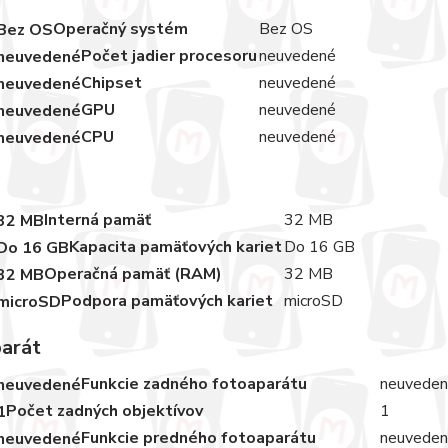
Operačný systém
Bez OS
Počet jadier procesoru
neuvedené
Chipset
neuvedené
GPU
neuvedené
CPU
neuvedené
Interná pamäť
32 MB
Kapacita pamäťových kariet
Do 16 GB
Operačná pamäť (RAM)
32 MB
Podpora pamäťových kariet
microSD
arát
Funkcie zadného fotoaparátu
neuvede
Počet zadných objektívov
1
Funkcie predného fotoaparátu
neuvede