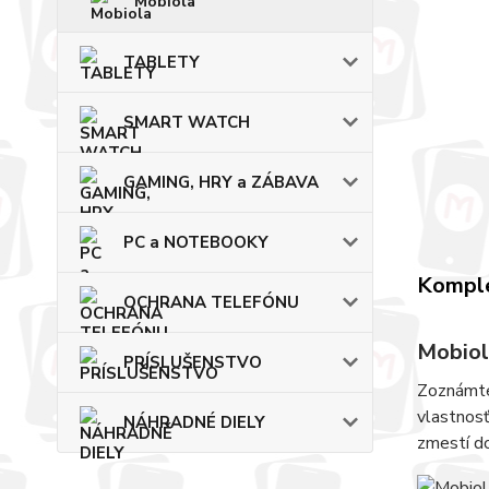
Mobiola
TABLETY
SMART WATCH
GAMING, HRY a ZÁBAVA
PC a NOTEBOOKY
Komple
OCHRANA TELEFÓNU
Mobio
PRÍSLUŠENSTVO
Zoznámte
vlastnosť
NÁHRADNÉ DIELY
zmestí do