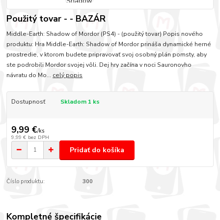
Použitý tovar - - BAZÁR
Middle-Earth: Shadow of Mordor (PS4) - (použitý tovar) Popis nového
produktu: Hra Middle-Earth: Shadow of Mordor prináša dynamické herné
prostredie, v ktorom budete pripravovať svoj osobný plán pomsty, aby
ste podrobili Mordor svojej vôli. Dej hry začína v noci Sauronovho
návratu do Mo...
celý popis
Dostupnosť
Skladom 1 ks
9,99 €
/
ks
9,99 €
bez DPH
Pridať do košíka
Číslo produktu:
300
Kompletné špecifikácie