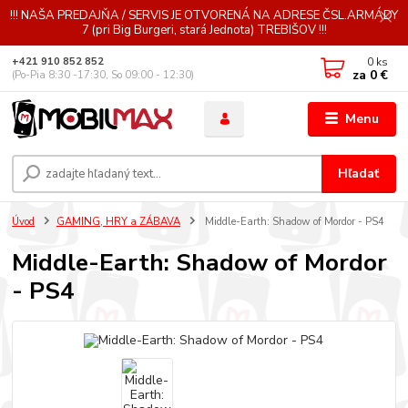
!!! NAŠA PREDAJŇA / SERVIS JE OTVORENÁ NA ADRESE ČSL.ARMÁDY
7 (pri Big Burgeri, stará Jednota) TREBIŠOV !!!
0
ks
+421 910 852 852
za
0 €
(Po-Pia 8:30 -17:30, So 09:00 - 12:30)
Menu
Hľadať
Úvod
GAMING, HRY a ZÁBAVA
Middle-Earth: Shadow of Mordor - PS4
Middle-Earth: Shadow of Mordor
- PS4