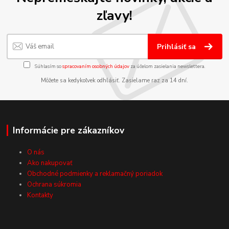
zľavy!
Prihlásiť sa
Súhlasím so
spracovaním osobných údajov
za účelom zasielania newslettera.
Môžete sa kedykoľvek odhlásiť. Zasielame raz za 14 dní.
Informácie pre zákazníkov
O nás
Ako nakupovať
Obchodné podmienky a reklamačný poriadok
Ochrana súkromia
Kontakty