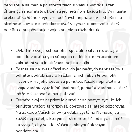
nepriatelia sa menia po stretnutiach s Vami a vytvárajú tak
úhlavných nepriateľov, ktorí sú jedineční pre každú hru. Vy musíte
prekonať každého z výrazne odlišných nepriateľov, s ktorými sa
stretnete, aby ste mohli dominovať v dynamickom svete, ktorý si
pamätá a prispôsobuje svoje konanie a rozhodnutia.
Ovládnite svoje schopnoti a špeciálne sily a rozpútajte
pomstu v brutálnych súbojoch na blízko, nemilosrdnom
zakrádaní sa a intuitívnom boji na diaľku.
Pozrite sa na svet očami svojich jedinečných nepriateľov a
odhaľte podrobnosti o každom z nich, aby ste pomohli
Talionovi na jeho ceste za pomstou. Každý nepriateľ má
svoju vlastnú využiteľnú osobnosť, pamäť a vlastnosti, ktoré
môžete študovať a manipulovať.
Obráťte svojich nepriateľov proti sebe samým tým, že ich
prinútite vraždiť, terorizovať, obetovať sa, alebo pozorovať.
Na základe Vašich činov (a vďaka systému Nemesis) sa
každý nepriateľ, s ktorým sa stretnete, líši od iných a môže
sa vyvíjať, aby sa stal Vašim osobným úhlavným
nepriateľom.