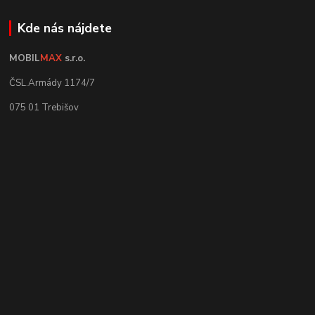
Kde nás nájdete
MOBIL
MAX
s.r.o.
ČSL.Armády 1174/7
075 01 Trebišov