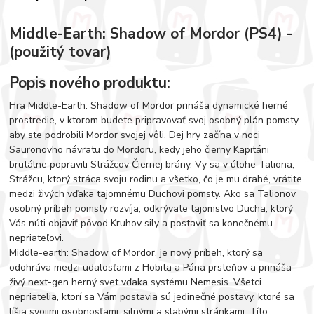
Middle-Earth: Shadow of Mordor (PS4) -
(použitý tovar)
Popis nového produktu:
Hra Middle-Earth: Shadow of Mordor prináša dynamické herné
prostredie, v ktorom budete pripravovať svoj osobný plán pomsty,
aby ste podrobili Mordor svojej vôli. Dej hry začína v noci
Sauronovho návratu do Mordoru, kedy jeho čierny Kapitáni
brutálne popravili Strážcov Čiernej brány. Vy sa v úlohe Taliona,
Strážcu, ktorý stráca svoju rodinu a všetko, čo je mu drahé, vrátite
medzi živých vďaka tajomnému Duchovi pomsty. Ako sa Talionov
osobný príbeh pomsty rozvíja, odkrývate tajomstvo Ducha, ktorý
Vás núti objaviť pôvod Kruhov sily a postaviť sa konečnému
nepriateľovi.
Middle-earth: Shadow of Mordor, je nový príbeh, ktorý sa
odohráva medzi udalosťami z Hobita a Pána prsteňov a prináša
živý next-gen herný svet vďaka systému Nemesis. Všetci
nepriatelia, ktorí sa Vám postavia sú jedinečné postavy, ktoré sa
líšia svojimi osobnosťami, silnými a slabými stránkami. Títo