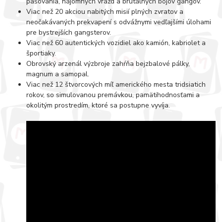
pašovania, nájomných vrážd a brutálnych bojov gangov.
Viac než 20 akciou nabitých misií plných zvratov a
neočakávaných prekvapení s odvážnymi vedľajšími úlohami
pre bystrejších gangsterov.
Viac než 60 autentických vozidiel ako kamión, kabriolet a
športiaky.
Obrovský arzenál výzbroje zahŕňa bejzbalové pálky,
magnum a samopal.
Viac než 12 štvorcových míľ amerického mesta tridsiatich
rokov, so simulovanou premávkou, pamätihodnosťami a
okolitým prostredím, ktoré sa postupne vyvíja.