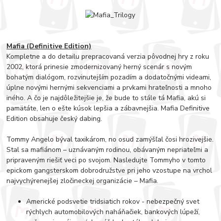
Mafia (Definitive Edition)
Kompletne a do detailu prepracovaná verzia pôvodnej hry z roku
2002, ktorá prinesie zmodernizovaný herný scenár s novým
bohatým dialógom, rozvinutejším pozadím a dodatočnými videami,
úplne novými hernými sekvenciami a prvkami hrateľnosti a mnoho
iného. A čo je najdôležitejšie je, že bude to stále tá Mafia, akú si
pamätáte, len o ešte kúsok lepšia a zábavnejšia. Mafia Definitive
Edition obsahuje český dabing.
Tommy Angelo býval taxikárom, no osud zamýšľal čosi hrozivejšie.
Stal sa mafiánom – uznávaným rodinou, obávaným nepriateľmi a
pripraveným riešiť veci po svojom. Nasledujte Tommyho v tomto
epickom gangsterskom dobrodružstve pri jeho vzostupe na vrchol
najvychýrenejšej zločineckej organizácie – Mafia.
Americké podsvetie tridsiatich rokov - nebezpečný svet
rýchlych automobilových naháňačiek, bankových lúpeží,