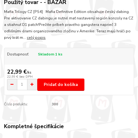
Použitý tovar - - BAZÁR
Mafia Trilogy CZ [PS4] Mafia Definitive Edition obsahuje český dabing.
Pre aktivovanie CZ dabingu je nutné mať nastavený región konzoly na CZ
a stiahnuť D1 patch!Prežite príbeh pravého gangstera naprieč 3
odlišnými érami organizovaného zločinu v Amerike. Teraz majú hráči po
prvý krát m...
celý popis
Dostupnosť
Skladom 1 ks
22,99 €
/
ks
22,99 €
bez DPH
Pridať do košíka
Číslo produktu:
300
Kompletné špecifikácie