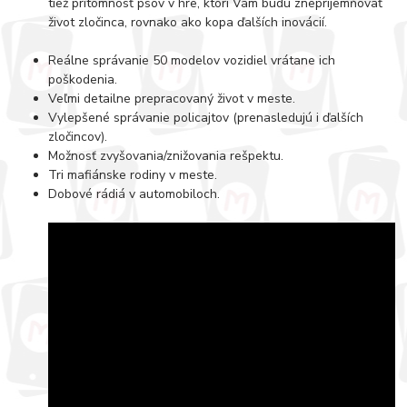
tiež prítomnosť psov v hre, ktorí Vám budú znepríjemňovať
život zločinca, rovnako ako kopa ďalších inovácií.
Reálne správanie 50 modelov vozidiel vrátane ich
poškodenia.
Veľmi detailne prepracovaný život v meste.
Vylepšené správanie policajtov (prenasledujú i ďalších
zločincov).
Možnosť zvyšovania/znižovania rešpektu.
Tri mafiánske rodiny v meste.
Dobové rádiá v automobiloch.