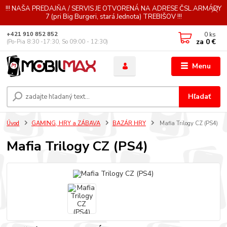
!!! NAŠA PREDAJŇA / SERVIS JE OTVORENÁ NA ADRESE ČSL.ARMÁDY
7 (pri Big Burgeri, stará Jednota) TREBIŠOV !!!
0
ks
+421 910 852 852
za
0 €
(Po-Pia 8:30 -17:30, So 09:00 - 12:30)
Menu
Hľadať
Úvod
GAMING, HRY a ZÁBAVA
BAZÁR HRY
Mafia Trilogy CZ (PS4)
Mafia Trilogy CZ (PS4)