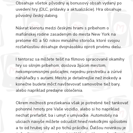
Obsahuje všetok pôvodný aj bonusový obsah vydaný po
uvedení hry (DLC, prídavky a aktualizácie). Hra obsahuje
pôvodný český dabing.
Návrat klenotu medzi českými hrami s príbehom o
mafiánskej rodine zasadeným do mesta New York na
prelome 40. a 50. rokov minulého storočia, ktoré svojou
rozľahlosťou dosahuje dvojnásobku oproti prvému dielu.
I tentoraz sa môžete tešiť na filmovo spracované okamihy
hry so silným príbehom, doslova žijúcim mestom,
nekompromisnými policajtmi, nejednu prestrelku a zúrivé
naháňačky s autami. Mesto je detailnejšie než inokedy a
konečne budete môcť navštevovať samovoľne tiež bary,
alebo napríklad predajne oblečenia.
Okrem možnosti prezliekania však je potrebné tiež tankovať
pohonné hmoty pre Vaše vozidlo, alebo si ho napríklad
nechať prefarbiť, ba i umyť v umývačke. Automobily na
uliciach navyše môžete odcudziť hneď niekoľkými spôsobmi
a to od hrubej sily až po tichú prácičku. Ďalšou novinkou je