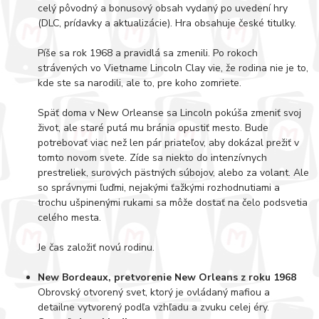
celý pôvodný a bonusový obsah vydaný po uvedení hry
(DLC, prídavky a aktualizácie). Hra obsahuje české titulky.
Píše sa rok 1968 a pravidlá sa zmenili. Po rokoch
strávených vo Vietname Lincoln Clay vie, že rodina nie je to,
kde ste sa narodili, ale to, pre koho zomriete.
Späť doma v New Orleanse sa Lincoln pokúša zmeniť svoj
život, ale staré putá mu bránia opustiť mesto. Bude
potrebovať viac než len pár priateľov, aby dokázal prežiť v
tomto novom svete. Zíde sa niekto do intenzívnych
prestreliek, surových pästných súbojov, alebo za volant. Ale
so správnymi ľuďmi, nejakými ťažkými rozhodnutiami a
trochu ušpinenými rukami sa môže dostať na čelo podsvetia
celého mesta.
Je čas založiť novú rodinu.
New Bordeaux, pretvorenie New Orleans z roku 1968
Obrovský otvorený svet, ktorý je ovládaný mafiou a
detailne vytvorený podľa vzhľadu a zvuku celej éry.