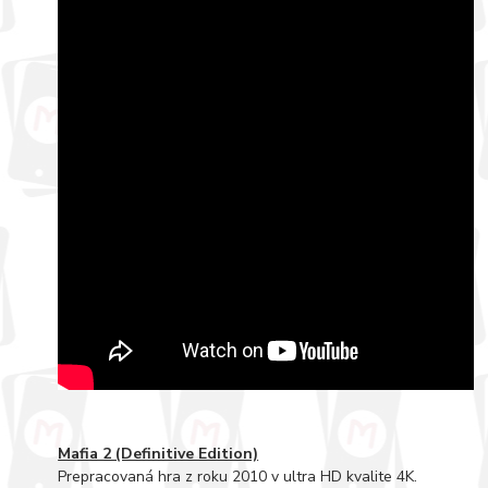
Mafia 2 (Definitive Edition)
Prepracovaná hra z roku 2010 v ultra HD kvalite 4K.