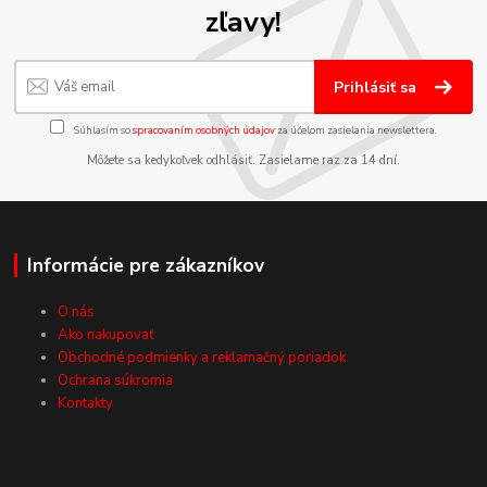
zľavy!
Prihlásiť sa
Súhlasím so
spracovaním osobných údajov
za účelom zasielania newslettera.
Môžete sa kedykoľvek odhlásiť. Zasielame raz za 14 dní.
Informácie pre zákazníkov
O nás
Ako nakupovať
Obchodné podmienky a reklamačný poriadok
Ochrana súkromia
Kontakty