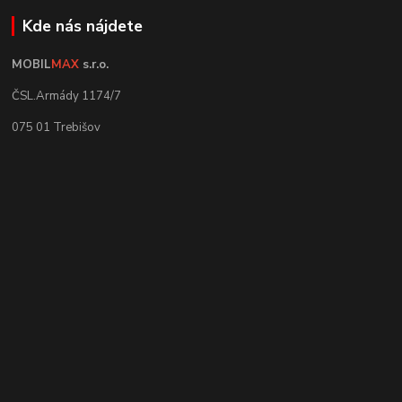
Kde nás nájdete
MOBIL
MAX
s.r.o.
ČSL.Armády 1174/7
075 01 Trebišov