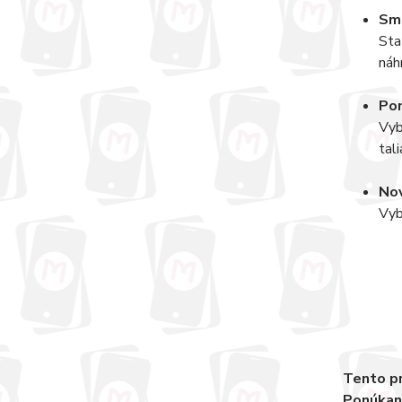
Smr
Sta
náh
Pom
Vyb
tal
Nov
Vyb
Tento pr
Ponúkané