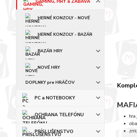
GAMING, HRY a ZÁBAVA
HERNÉ KONZOLY - NOVÉ
HERNÉ KONZOLY - BAZÁR
BAZÁR HRY
NOVÉ HRY
DOPLNKY pre HRÁČOV
Komple
PC a NOTEBOOKY
MAFIA
OCHRANA TELEFÓNU
hra
oba
zml
PRÍSLUŠENSTVO