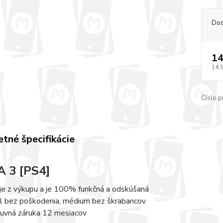
Dos
14
14,
Číslo p
tné špecifikácie
 3 [PS4]
 je z výkupu a je 100% funkčná a odskúšaná
l bez poškodenia, médium bez škrabancov
uvná záruka 12 mesiacov