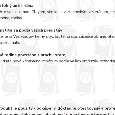
teľný anti hrdina
ňte sa Lincolnom Clayom, sirotou a vietnamským veteránom, kto
radnej rodiny.
stite sa podľa vašich predstáv
erte si Váš vlastný herný štýl, brutálnu silu, sálajúce zbrane, al
iansku mafiu.
á rodina povstane z prachu starej
udujte nové kriminálne impérium podľa vašich predstáv, rozhoduj
odukt je použitý - odkúpený, dôkladne otestovaný a pro
 balenie však nemusí obsahovať originálne príslušenstvo