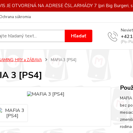
IS JE OTVORENÁ NA ADRESE ČSL.ARMÁDY 7 (pri Big Burgeri, st
Ochrana súkromia
Neviet
Hľadať
+421
(Po-Pi
GAMING, HRY a ZÁBAVA
MAFIA 3 [PS4]
A 3 [PS4]
Použ
MAFIA 
bez po
mesiac
zmenil
rodina 