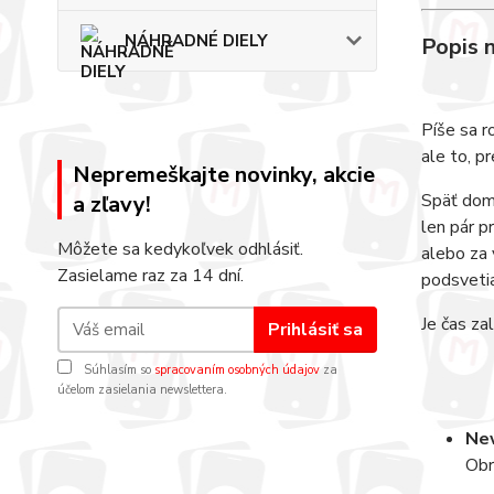
NÁHRADNÉ DIELY
Popis 
Píše sa r
ale to, p
Nepremeškajte novinky, akcie
Späť doma
a zľavy!
len pár p
Môžete sa kedykoľvek odhlásiť.
alebo za 
Zasielame raz za 14 dní.
podsveti
Je čas zal
Prihlásiť sa
Súhlasím so
spracovaním osobných údajov
za
účelom zasielania newslettera.
New
Obr