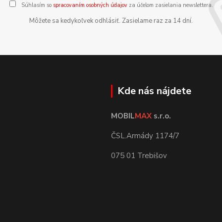
Súhlasím so
spracovaním osobných údajov
za účelom zasielania newslettera.
Môžete sa kedykoľvek odhlásiť. Zasielame raz za 14 dní.
Kde nás nájdete
MOBIL
MAX
s.r.o.
ČSL.Armády 1174/7
075 01 Trebišov