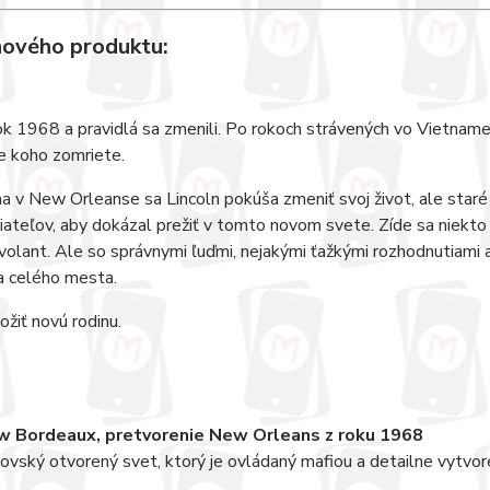
nového produktu:
ok 1968 a pravidlá sa zmenili. Po rokoch strávených vo Vietname Li
re koho zomriete.
 v New Orleanse sa Lincoln pokúša zmeniť svoj život, ale staré
riateľov, aby dokázal prežiť v tomto novom svete. Zíde sa niekto
volant. Ale so správnymi ľuďmi, nejakými ťažkými rozhodnutiami 
a celého mesta.
ožiť novú rodinu.
 Bordeaux, pretvorenie New Orleans z roku 1968
ovský otvorený svet, ktorý je ovládaný mafiou a detailne vytvore