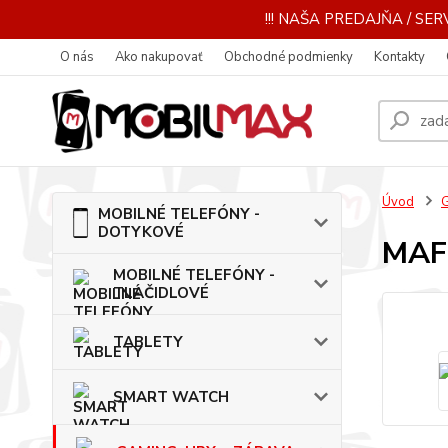
!!! NAŠA PREDAJŇA / SERV
O nás
Ako nakupovať
Obchodné podmienky
Kontakty
Úvod
MOBILNÉ TELEFÓNY -
DOTYKOVÉ
MAFI
MOBILNÉ TELEFÓNY -
TLAČIDLOVÉ
TABLETY
SMART WATCH