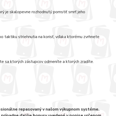
rý je skalopevne rozhodnutý pomstiť smrť jeho
ebo taktiku striehnutia na korisť, vďaka ktorému zvrhnete
te sa ktorých zástupcov odmeníte a ktorých zradíte.
fesionálne repasovaný v našom výkupnom systéme.
, prípadne ďalšie bonusy uvedené v popise určenom