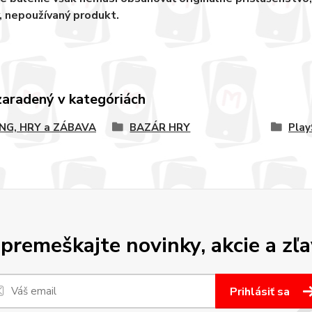
, nepoužívaný produkt.
zaradený v kategóriách
NG, HRY a ZÁBAVA
BAZÁR HRY
Play
premeškajte novinky, akcie a zľa
Prihlásiť sa