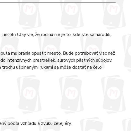
ncoln Clay vie, že rodina nie je to, kde ste sa narodili,
 putá mu bránia opustiť mesto. Bude potrebovať viac než
 do intenzívnych prestreliek, surových pästných súbojov,
a trochu ušpinenými rukami sa môže dostať na čelo
ný podľa vzhľadu a zvuku celej éry.