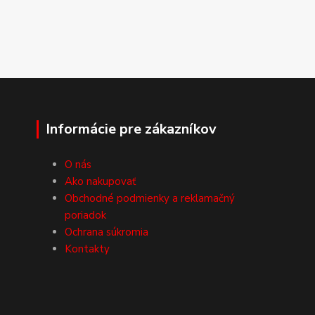
Informácie pre zákazníkov
O nás
Ako nakupovať
Obchodné podmienky a reklamačný
poriadok
Ochrana súkromia
Kontakty