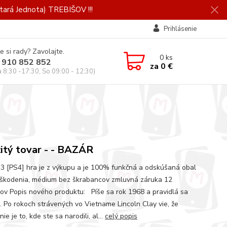
ará Jednota) TREBIŠOV !!!
Prihlásenie
e si rady? Zavolajte.
0
ks
 910 852 852
za
0 €
a 8:30 -17:30, So 09:00 - 12:30)
itý tovar - - BAZÁR
3 [PS4] hra je z výkupu a je 100% funkčná a odskúšaná obal
škodenia, médium bez škrabancov zmluvná záruka 12
ov Popis nového produktu: Píše sa rok 1968 a pravidlá sa
i. Po rokoch strávených vo Vietname Lincoln Clay vie, že
nie je to, kde ste sa narodili, al...
celý popis