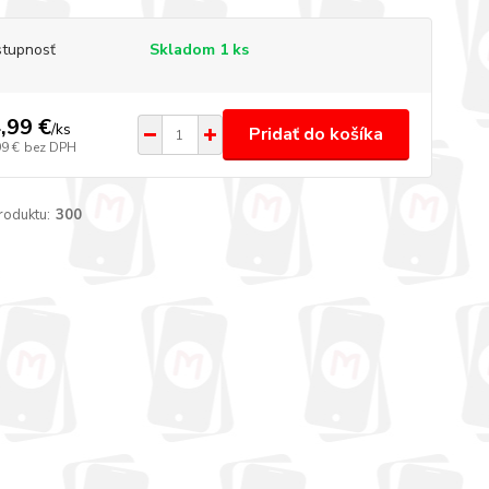
tupnosť
Skladom 1 ks
,99 €
/
ks
Pridať do košíka
99 €
bez DPH
roduktu:
300