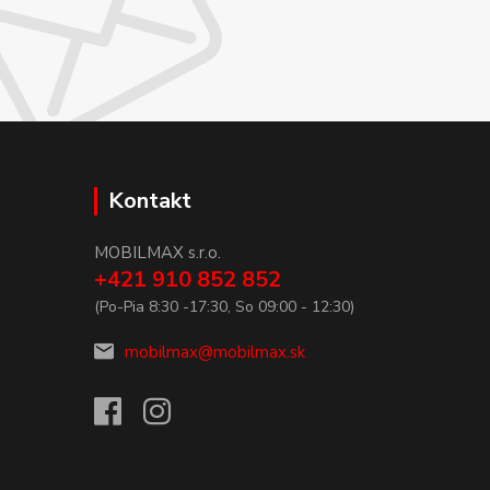
Kontakt
MOBILMAX s.r.o.
+421 910 852 852
(Po-Pia 8:30 -17:30, So 09:00 - 12:30)
mobilmax@mobilmax.sk