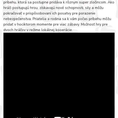
príbehu, ktorá sa postupne pridáva k rôznym super zločincom. Ako
hráči postupujú hrou, získavajú nové schopnosti, sily a môžu
pokračovať v prispôsobovaní ich posatvy pre porazenie
nebezpečenstva. Priatelia a rodina sa k vám počas príbehu môžu
pridať v hociktorom momente pre viac zábavy. Možnosť hry pre
dvoch hráčov v režime lokálnej kooerácie.