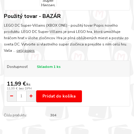
Použitý tovar - BAZÁR
LEGO DC Super-Villains (XBOX ONE) - použitý tovar Popis nového
produktu: LEGO DC Super-Villains je prvá LEGO hra, ktorá umožňuje
hráčom hrať v úlohe zločincov. Hra je plná obľúbených miest a postáv zo
sveta DC. Vytvorte si vlastného super zločinca a prejdite s ním celú hru.
Vaša ...
celý popis
Dostupnosť
Skladom 1 ks
11,99 €
/
ks
11,99 €
bez DPH
Pridať do košíka
Číslo produktu:
304