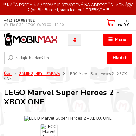
!!! NAŠA PREDAJŇA / SERVIS JE OTVORENÁ NA ADRESE ČSL.ARMÁDY
7 (pri Big Burgeri, stará Jednota) TREBIŠOV !!!
0
ks
+421 910 852 852
za
0 €
(Po-Pia 8:30 -17:30, So 09:00 - 12:30)
Menu
Hľadať
Úvod
GAMING, HRY a ZÁBAVA
LEGO Marvel Super Heroes 2 - XBOX
ONE
LEGO Marvel Super Heroes 2 -
XBOX ONE