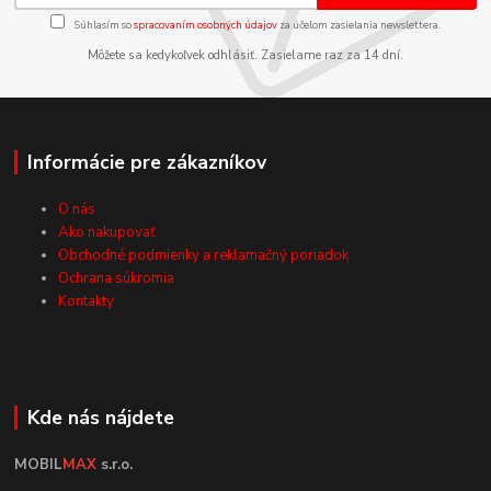
Súhlasím so
spracovaním osobných údajov
za účelom zasielania newslettera.
Môžete sa kedykoľvek odhlásiť. Zasielame raz za 14 dní.
Informácie pre zákazníkov
O nás
Ako nakupovať
Obchodné podmienky a reklamačný poriadok
Ochrana súkromia
Kontakty
Kde nás nájdete
MOBIL
MAX
s.r.o.