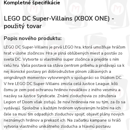
Kompletné špecifikácie
LEGO DC Super-Villains (XBOX ONE) -
použitý tovar
Popis nového produktu:
LEGO DC Super-Villains je prvá LEGO hra, ktorá umožňuje hráčom
hrať v úlohe zločincov. Hra je plná obľúbených miest a postáv zo
sveta DC. Vytvorte si vlastného super zločinca a prejdite s ním
celú hru. Vaša postava sa stáva centrom príbehu a pridávajú sa k
nej ikonické postavy pri dobrodružstve plnom zábavných a
oirignálnych momentov vytovrených v spolupráci so štúdiom DC.
V hre LEGO DC Super-Villains zmizla celá Justice League, kôli
čomu je zem pod ochranou hrdinov nováčikov z iného vesmíru a
nazávy sa Justice Syndicate. Známi zloduchovia zo združenia
Legion of Doom však zisťujú, že noví hrdinovia nie su tým, za čo sa
vydávajú. Spoločne s každým hrdinom vytvoreným hráčmi na ich
čele sa musí tím odpadlých zloduchov spojiť, objaviť plány nových
neznámych hrdinov a prekaziť ich. Na začiatku kampane si hráči
vytvoria vlastného unikátneho zloducha a hlavnú postavu