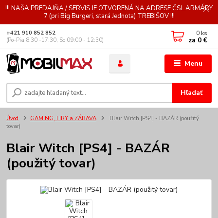
!!! NAŠA PREDAJŇA / SERVIS JE OTVORENÁ NA ADRESE ČSL.ARMÁDY
7 (pri Big Burgeri, stará Jednota) TREBIŠOV !!!
0
ks
+421 910 852 852
za
0 €
(Po-Pia 8:30 -17:30, So 09:00 - 12:30)
Menu
Hľadať
Úvod
GAMING, HRY a ZÁBAVA
Blair Witch [PS4] - BAZÁR (použitý
tovar)
Blair Witch [PS4] - BAZÁR
(použitý tovar)