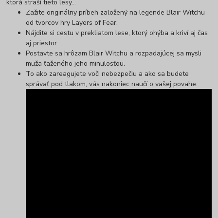
ktorá straší tieto lesy...
Zažite originálny príbeh založený na legende Blair Witchu
od tvorcov hry Layers of Fear.
Nájdite si cestu v prekliatom lese, ktorý ohýba a kriví aj čas
aj priestor.
Postavte sa hrôzam Blair Witchu a rozpadajúcej sa mysli
muža ťaženého jeho minulosťou.
To ako zareagujete voči nebezpečiu a ako sa budete
správať pod tlakom, vás nakoniec naučí o vašej povahe.