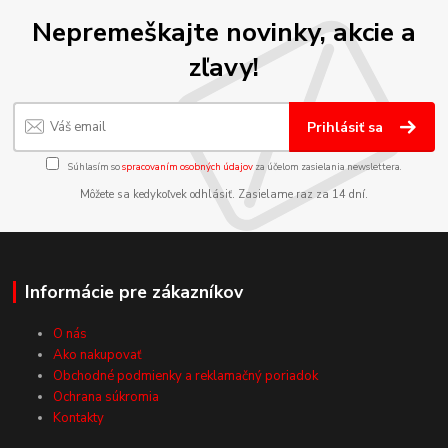
Nepremeškajte novinky, akcie a
zľavy!
Prihlásiť sa
Súhlasím so
spracovaním osobných údajov
za účelom zasielania newslettera.
Môžete sa kedykoľvek odhlásiť. Zasielame raz za 14 dní.
Informácie pre zákazníkov
O nás
Ako nakupovať
Obchodné podmienky a reklamačný poriadok
Ochrana súkromia
Kontakty