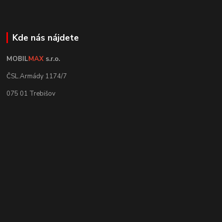
Kde nás nájdete
MOBIL
MAX
s.r.o.
ČSL.Armády 1174/7
075 01 Trebišov