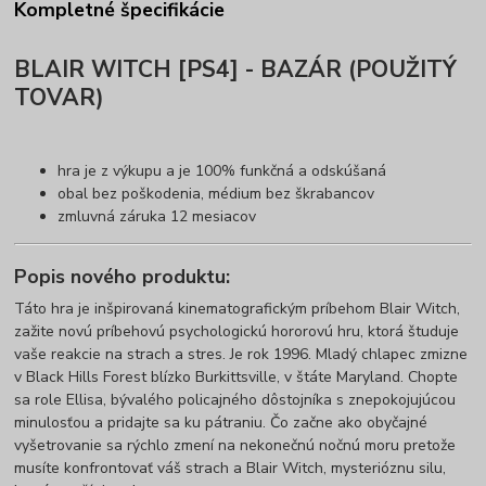
Kompletné špecifikácie
BLAIR WITCH [PS4] - BAZÁR (POUŽITÝ
TOVAR)
hra je z výkupu a je 100% funkčná a odskúšaná
obal bez poškodenia, médium bez škrabancov
zmluvná záruka 12 mesiacov
Popis nového produktu:
Táto hra je inšpirovaná kinematografickým príbehom Blair Witch,
zažite novú príbehovú psychologickú hororovú hru, ktorá študuje
vaše reakcie na strach a stres. Je rok 1996. Mladý chlapec zmizne
v Black Hills Forest blízko Burkittsville, v štáte Maryland. Chopte
sa role Ellisa, bývalého policajného dôstojníka s znepokojujúcou
minulosťou a pridajte sa ku pátraniu. Čo začne ako obyčajné
vyšetrovanie sa rýchlo zmení na nekonečnú nočnú moru pretože
musíte konfrontovať váš strach a Blair Witch, mysterióznu silu,