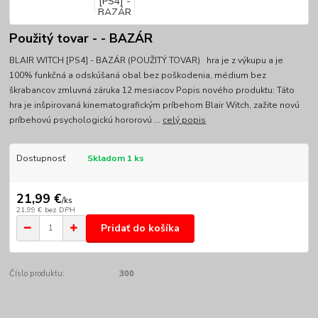
Použitý tovar - - BAZÁR
BLAIR WITCH [PS4] - BAZÁR (POUŽITÝ TOVAR) hra je z výkupu a je
100% funkčná a odskúšaná obal bez poškodenia, médium bez
škrabancov zmluvná záruka 12 mesiacov Popis nového produktu: Táto
hra je inšpirovaná kinematografickým príbehom Blair Witch, zažite novú
príbehovú psychologickú hororovú ...
celý popis
Dostupnosť
Skladom 1 ks
21,99 €
/
ks
21,99 €
bez DPH
Pridať do košíka
Číslo produktu:
300