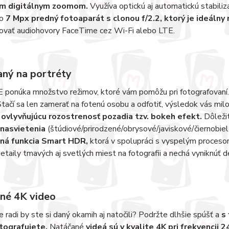
m digitálnym zoomom.
Využíva optickú aj automatickú stabiliz
ho
7 Mpx predný fotoaparát s clonou f/2.2, ktorý je ideálny 
ovať audiohovory FaceTime cez Wi-Fi alebo LTE.
ný na portréty
 ponúka množstvo režimov, ktoré vám pomôžu pri fotografovaní. 
Stačí sa len zamerať na fotenú osobu a odfotiť, výsledok vás mil
 ovlyvňujúcu rozostrenosť pozadia tzv. bokeh efekt.
Dôležit
 nasvietenia
(štúdiové/prirodzené/obrysové/javiskové/čiernobiel
á funkcia Smart HDR,
ktorá v spolupráci s vyspelým proces
detaily tmavých aj svetlých miest na fotografii a nechá vyniknúť de
né 4K video
le radi by ste si daný okamih aj natočili? Podržte dlhšie spúšť a
s
tografujete.
Natáčané
videá sú v kvalite 4K pri frekvencii