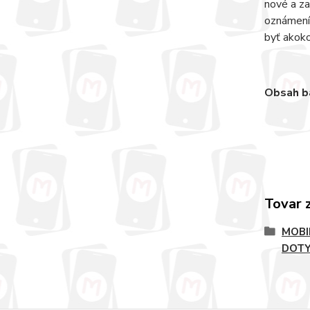
nové a za
oznámení 
byť akoko
Obsah ba
Tovar 
MOBI
DOT