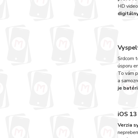
HD video 
digitáln
Vyspel
Srdcom t
úsporu en
To vám pr
a samozre
je batér
iOS 13
Verzia s
neprebern