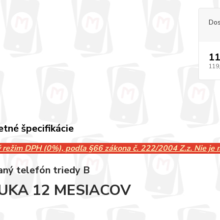
Dos
11
119
tné špecifikácie
 režim DPH (0%), podľa §66 zákona č. 222/2004 Z.z. Nie je
aný telefón triedy B
UKA 12 MESIACOV