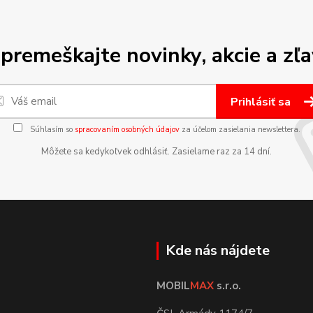
premeškajte novinky, akcie a zľa
Prihlásiť sa
Súhlasím so
spracovaním osobných údajov
za účelom zasielania newslettera.
Môžete sa kedykoľvek odhlásiť. Zasielame raz za 14 dní.
Kde nás nájdete
MOBIL
MAX
s.r.o.