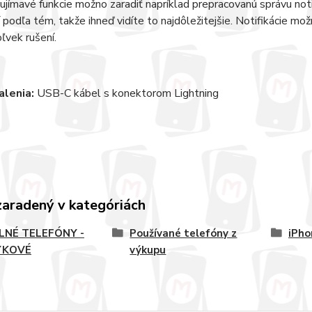
ujímavé funkcie možno zaradiť napríklad prepracovanú správu noti
podľa tém, takže ihneď vidíte to najdôležitejšie. Notifikácie možn
ľvek rušení.
lenia:
USB-C kábel s konektorom Lightning
zaradený v kategóriách
LNÉ TELEFÓNY -
Používané telefóny z
iPho
YKOVÉ
výkupu