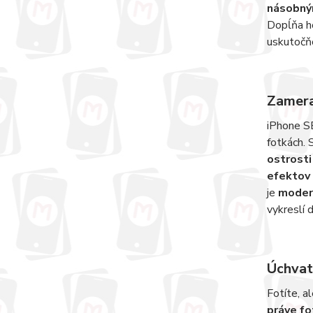
násobný
Dopĺňa 
uskutočň
Zamera
iPhone SE
fotkách. 
ostrosti
efektov
je
modern
vykreslí 
Úchvat
Fotíte, a
práve fo