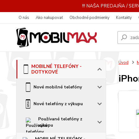
!!! NAŠA PREDAJŇA / SERV
O nás
Ako nakupovať
Obchodné podmienky
Kontakty
Úvod
MOBILNÉ TELEFÓNY -
DOTYKOVÉ
iPho
Nové mobilné telefóny
Nové telefóny z výkupu
Používané telefóny z
výkupu