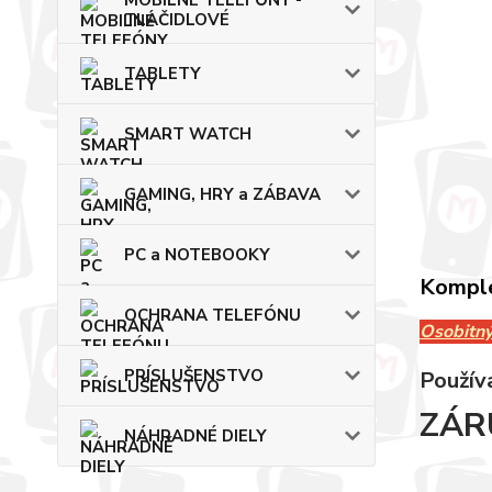
MOBILNÉ TELEFÓNY -
TLAČIDLOVÉ
TABLETY
SMART WATCH
GAMING, HRY a ZÁBAVA
PC a NOTEBOOKY
Komple
OCHRANA TELEFÓNU
Osobitný
PRÍSLUŠENSTVO
Použív
ZÁR
NÁHRADNÉ DIELY