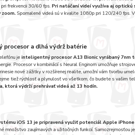
pri frekvencii 30/60 fps.
Pri natáčaní videí využíva aj optick
y zoom.
Spomalené videá sú v kvalite 1080p pri 120/240 fps. V
ý procesor a dlhá výdrž batérie
elefónu je
inteligentný procesor A13 Bionic vyrábaný 7nm t
ergie. Procesor v kombinácií s Neural Enginom umožňuje strojové 
inesie nové zážitky v rozšírenej realite, umožní vám tvorbu umel
jme tiež rýchlosť a plynulosť vo všetkom, čo budete s vašim te
ia, ktorá výdrží prehrávať videá až 13 hodín.
ystému iOS 13 je pripravená využiť potenciál Apple iPhon
é množstvo zaujímavých a užitočných funkcií. Samozrejmosťou j