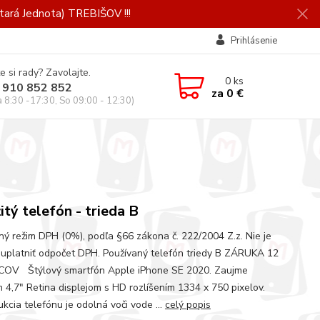
ará Jednota) TREBIŠOV !!!
Prihlásenie
e si rady? Zavolajte.
0
ks
 910 852 852
za
0 €
a 8:30 -17:30, So 09:00 - 12:30)
itý telefón - trieda B
ný režim DPH (0%), podľa §66 zákona č. 222/2004 Z.z. Nie je
uplatniť odpočet DPH. Používaný telefón triedy B ZÁRUKA 12
OV Štýlový smartfón Apple iPhone SE 2020. Zaujme
 4,7" Retina displejom s HD rozlíšením 1334 x 750 pixelov.
kcia telefónu je odolná voči vode ...
celý popis