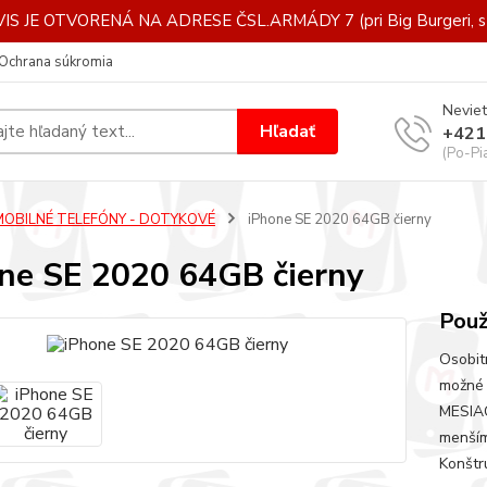
IS JE OTVORENÁ NA ADRESE ČSL.ARMÁDY 7 (pri Big Burgeri, st
Ochrana súkromia
Neviet
Hľadať
+421
(Po-Pi
MOBILNÉ TELEFÓNY - DOTYKOVÉ
iPhone SE 2020 64GB čierny
ne SE 2020 64GB čierny
Použ
Osobit
možné 
MESIAC
menším
Konštru