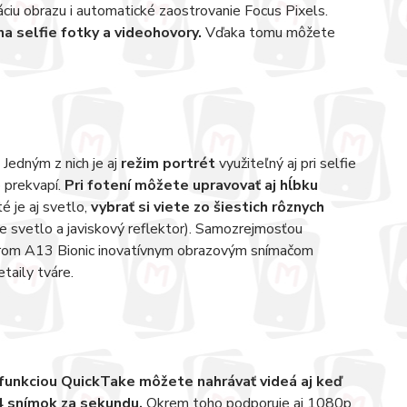
áciu obrazu i automatické zaostrovanie Focus Pixels.
na selfie fotky a videohovory.
Vďaka tomu môžete
Jedným z nich je aj
režim portrét
využiteľný aj pri selfie
o prekvapí.
Pri fotení môžete upravovať aj hĺbku
é je aj svetlo,
vybrať si viete zo šiestich rôznych
e svetlo a javiskový reflektor). Samozrejmosťou
orom A13 Bionic inovatívnym obrazovým snímačom
taily tváre.
 funkciou QuickTake môžete nahrávať videá aj keď
 24 snímok za sekundu.
Okrem toho podporuje aj 1080p