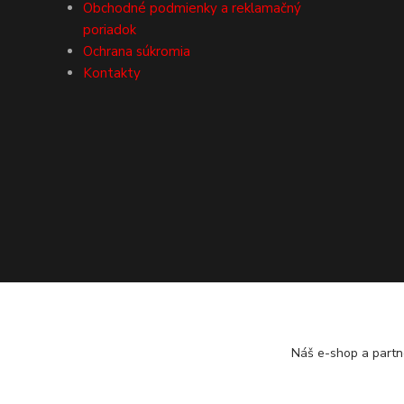
Obchodné podmienky a reklamačný
poriadok
Ochrana súkromia
Kontakty
Náš e-shop a partn