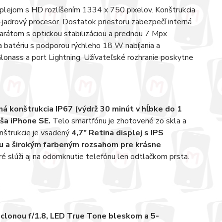
lejom s HD rozlíšením 1334 x 750 pixelov. Konštrukcia
6-jadrový procesor. Dostatok priestoru zabezpečí interná
rátom s optickou stabilizáciou a prednou 7 Mpx
batériu s podporou rýchleho 18 W nabíjania a
lonass a port Lightning. Užívateľské rozhranie poskytne
á konštrukcia IP67 (výdrž 30 minút v hĺbke do 1
áša iPhone SE.
Telo smartfónu je zhotovené zo skla a
onštrukcie je vsadený
4,7" Retina displej s IPS
ou a širokým farbeným rozsahom pre krásne
ré slúži aj na odomknutie telefónu len odtlačkom prsta.
 clonou f/1.8, LED True Tone bleskom a 5-