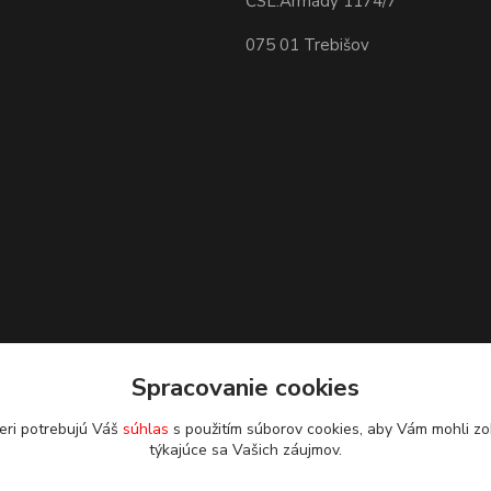
ČSL.Armády 1174/7
075 01 Trebišov
Spracovanie cookies
eri potrebujú Váš
súhlas
s použitím súborov cookies, aby Vám mohli zo
týkajúce sa Vašich záujmov.