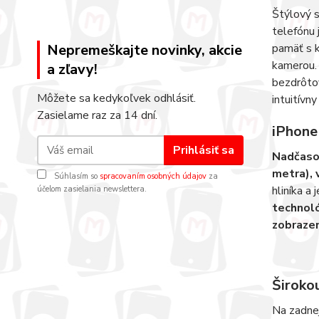
Štýlový 
telefónu 
Nepremeškajte novinky, akcie
pamäť s 
kamerou.
a zľavy!
bezdrôtov
Môžete sa kedykoľvek odhlásiť.
intuitívn
Zasielame raz za 14 dní.
iPhone
Prihlásiť sa
Nadčasov
metra), 
Súhlasím so
spracovaním osobných údajov
za
hliníka a
účelom zasielania newslettera.
technoló
zobrazen
Široko
Na zadne