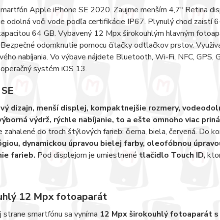
smartfón Apple iPhone SE 2020. Zaujme menším 4,7" Retina disp
je odolná voči vode podľa certifikácie IP67. Plynulý chod zaistí 
kapacitou 64 GB. Vybavený 12 Mpx širokouhlým hlavným fotoapa
 Bezpečné odomknutie pomocu čítačky odtlačkov prstov. Využíva 
ého nabíjania. Vo výbave nájdete Bluetooth, Wi-Fi, NFC, GPS, G
y operačný systém iOS 13.
 SE
ý dizajn, menší displej, kompaktnejšie rozmery, vodeodoln
výborná výdrž, rýchle nabíjanie, to a ešte omnoho viac prin
 je zahalené do troch štýlových farieb: čierna, biela, červená. Do k
giou, dynamickou úpravou bielej farby, oleofóbnou úprav
ie farieb.
Pod displejom je umiestnené
tlačidlo Touch ID,
kto
uhlý 12 Mpx fotoaparát
j strane smartfónu sa vyníma
12 Mpx širokouhlý fotoaparát s