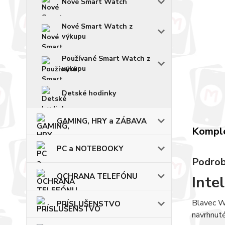
Nové Smart Watch
Nové Smart Watch z
výkupu
Používané Smart Watch z
výkupu
Detské hodinky
GAMING, HRY a ZÁBAVA
Komple
PC a NOTEBOOKY
Podrob
OCHRANA TELEFÓNU
Inte
Blavec W1
PRÍSLUŠENSTVO
navrhnuté