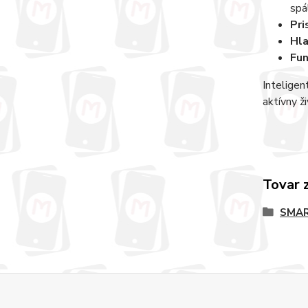
spá
Pri
Hla
Fun
Inteligen
aktívny ž
Tovar 
SMA