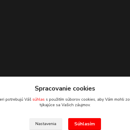
Spracovanie cookies
eri potrebujú Váš
súhlas
s použitím súborov cookies, aby Vám mohli zo
týkajúce sa Vašich záujmov.
Súhlasím
Nastavenia