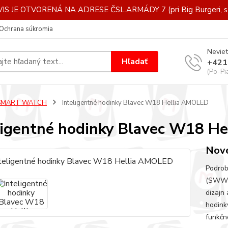
IS JE OTVORENÁ NA ADRESE ČSL.ARMÁDY 7 (pri Big Burgeri, st
Ochrana súkromia
Neviet
Hľadať
+421
(Po-Pi
SMART WATCH
Inteligentné hodinky Blavec W18 Hellia AMOLED
ligentné hodinky Blavec W18 H
Nov
Podrob
(SWW18
dizajn 
hodink
funkčn