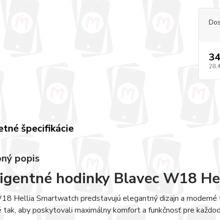
Dos
34
28,
tné špecifikácie
ný popis
ligentné hodinky Blavec W18
8 Hellia Smartwatch predstavujú elegantný dizajn a moderné fun
 tak, aby poskytovali maximálny komfort a funkčnosť pre každoden