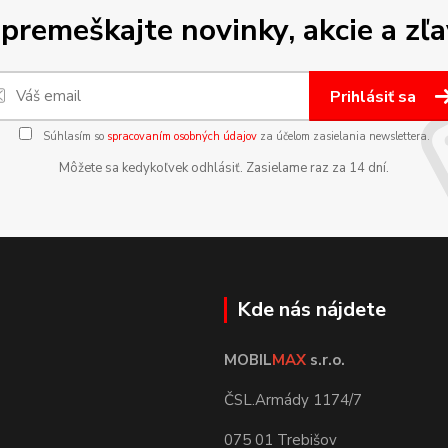
premeškajte novinky, akcie a zľa
Prihlásiť sa
Súhlasím so
spracovaním osobných údajov
za účelom zasielania newslettera.
Môžete sa kedykoľvek odhlásiť. Zasielame raz za 14 dní.
Kde nás nájdete
MOBIL
MAX
s.r.o.
ČSL.Armády 1174/7
075 01 Trebišov