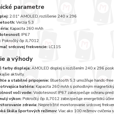
ické parametre
plej:
2.01" AMOLED, rozlíšenie 240 x 296
etooth:
Verzia 5.3
éria:
Kapacita 260 mAh
dotesnosť:
IP67
:
Pokročilý čip JL7012
mač srdcovej frekvencie:
LC11S
ie a výhody
é farby displeja:
AMOLED displej s rozlíšením 240 x 296 poskyt
ajšie aktivity.
hle a stabilné pripojenie:
Bluetooth 5.3 umožňuje hands-free
otrvajúca batéria:
Kapacita 260 mAh s pohodlným magnetickým n
lnosť voči vode:
Vodotesnosť IP67 zabezpečuje ochranu pred 
nulý výkon:
Pokročilý čip JL7012 zabezpečuje energetickú účinno
itorovanie zdravia:
Nepretržité monitorovanie srdcovej frekvenci
oká škála športových režimov:
Viac ako 100 režimov cvičenia s