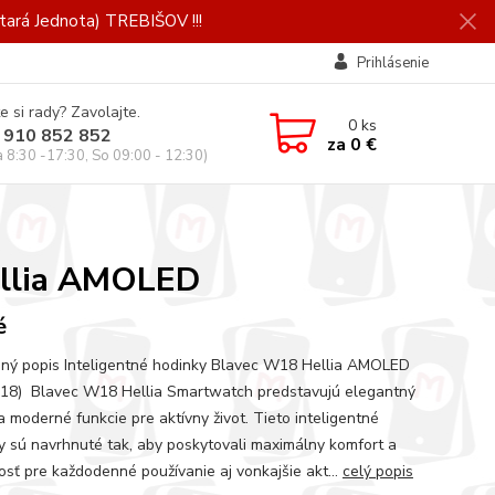
ará Jednota) TREBIŠOV !!!
Prihlásenie
e si rady? Zavolajte.
0
ks
 910 852 852
za
0 €
a 8:30 -17:30, So 09:00 - 12:30)
ellia AMOLED
é
ný popis Inteligentné hodinky Blavec W18 Hellia AMOLED
) Blavec W18 Hellia Smartwatch predstavujú elegantný
a moderné funkcie pre aktívny život. Tieto inteligentné
y sú navrhnuté tak, aby poskytovali maximálny komfort a
osť pre každodenné používanie aj vonkajšie akt...
celý popis