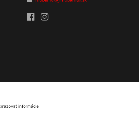
mobilmax@mobilmax.sk
brazovať informácie