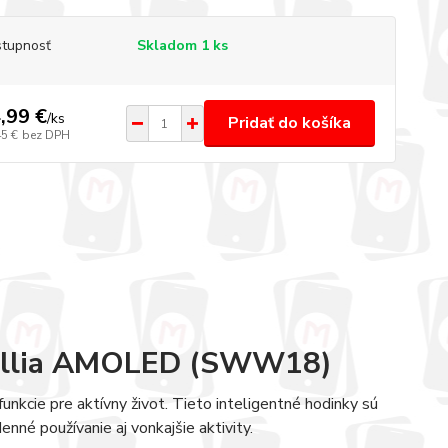
tupnosť
Skladom 1 ks
,99 €
/
ks
Pridať do košíka
45 €
bez DPH
 Hellia AMOLED (SWW18)
kcie pre aktívny život. Tieto inteligentné hodinky sú
né používanie aj vonkajšie aktivity.