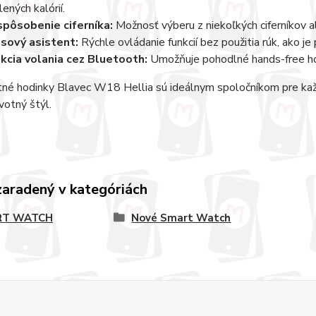
lených kalórií.
spôsobenie ciferníka:
Možnosť výberu z niekoľkých ciferníkov al
sový asistent:
Rýchle ovládanie funkcií bez použitia rúk, ako je
kcia volania cez Bluetooth:
Umožňuje pohodlné hands-free h
tné hodinky Blavec W18 Hellia sú ideálnym spoločníkom pre každ
ivotný štýl.
zaradený v kategóriách
RT WATCH
Nové Smart Watch