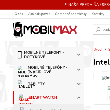
!!! NAŠA PREDAJŇA / SERV
O nás
Ako nakupovať
Obchodné podmienky
Kontakty
Úvod
MOBILNÉ TELEFÓNY -
DOTYKOVÉ
Inte
MOBILNÉ TELEFÓNY -
TLAČIDLOVÉ
TABLETY
SMART WATCH