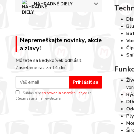
NÁHRADNÉ DIELY
Techn
Dis
Blu
Bat
Nepremeškajte novinky, akcie
Vo
a zľavy!
Čip
Sní
Môžete sa kedykoľvek odhlásiť.
Zasielame raz za 14 dní.
Funkc
Živ
Prihlásiť sa
vonk
Súhlasím so
spracovaním osobných údajov
za
Rýc
účelom zasielania newslettera.
Dlh
Odo
Ply
Mon
Šir