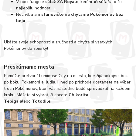
V noci funguje
súťaž
ZA Royale
, keď hráči súťažia o čo
najlepšiu hodnosť
Nechýba ani
stanovište na chytanie Pokémonov bez
boja
Ukážte svoje schopnosti a zručnosti a chyťte si všetkých
Pokémonov do zbierky!
Preskúmanie mesta
Pomôžte pretvoriť Lumiouse City na miesto, kde žijú pokojne, bok
po boku, Pokémoni aj ľudia. Hneď po príchode dostanete na výber
troch Pokémonov, ktorí vás následne budú sprevádzať na každom
kroku. Môžete si vybrať, či chcete
Chikorita,
Tepiga
alebo
Totodile
.