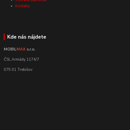
Ochrana súkromia
Kontakty
Kde nás nájdete
MOBIL
MAX
s.r.o.
ČSL.Armády 1174/7
075 01 Trebišov