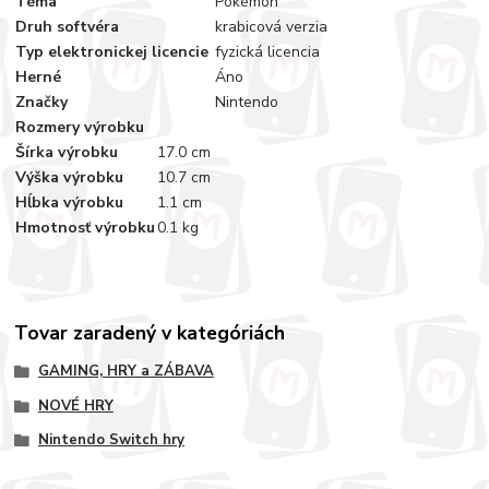
Téma
Pokémon
Druh softvéra
krabicová verzia
Typ elektronickej licencie
fyzická licencia
Herné
Áno
Značky
Nintendo
Rozmery výrobku
Šírka výrobku
17.0 cm
Výška výrobku
10.7 cm
Hĺbka výrobku
1.1 cm
Hmotnosť výrobku
0.1 kg
Tovar zaradený v kategóriách
GAMING, HRY a ZÁBAVA
NOVÉ HRY
Nintendo Switch hry