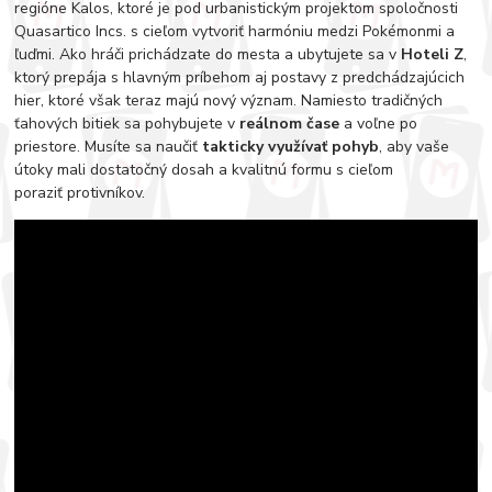
regióne Kalos, ktoré je pod urbanistickým projektom spoločnosti
Quasartico Incs. s cieľom vytvoriť harmóniu medzi Pokémonmi a
ľuďmi. Ako hráči prichádzate do mesta a ubytujete sa v
Hoteli Z
,
ktorý prepája s hlavným príbehom aj postavy z predchádzajúcich
hier, ktoré však teraz majú nový význam. Namiesto tradičných
ťahových bitiek sa pohybujete v
reálnom čase
a voľne po
priestore. Musíte sa naučiť
takticky využívať pohyb
, aby vaše
útoky mali dostatočný dosah a kvalitnú formu s cieľom
poraziť protivníkov.