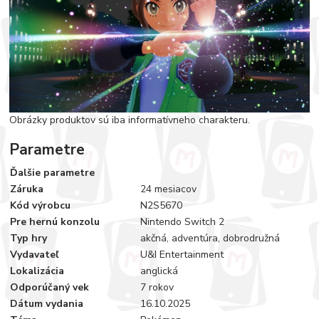
Obrázky produktov sú iba informatívneho charakteru.
Parametre
Ďalšie parametre
Záruka
24 mesiacov
Kód výrobcu
N2S5670
Pre hernú konzolu
Nintendo Switch 2
Typ hry
akčná, adventúra, dobrodružná
Vydavateľ
U&I Entertainment
Lokalizácia
anglická
Odporúčaný vek
7 rokov
Dátum vydania
16.10.2025