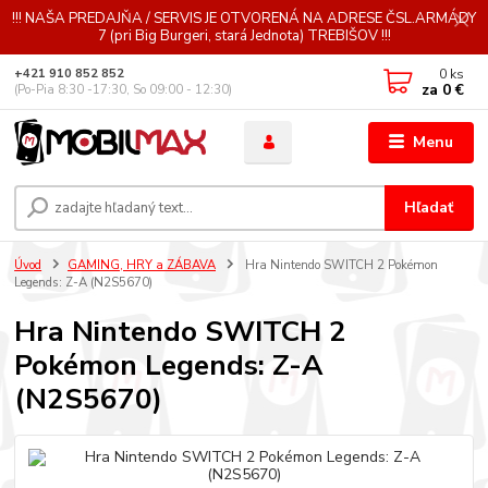
!!! NAŠA PREDAJŇA / SERVIS JE OTVORENÁ NA ADRESE ČSL.ARMÁDY
7 (pri Big Burgeri, stará Jednota) TREBIŠOV !!!
0
ks
+421 910 852 852
za
0 €
(Po-Pia 8:30 -17:30, So 09:00 - 12:30)
Menu
Hľadať
Úvod
GAMING, HRY a ZÁBAVA
Hra Nintendo SWITCH 2 Pokémon
Legends: Z-A (N2S5670)
Hra Nintendo SWITCH 2
Pokémon Legends: Z-A
(N2S5670)