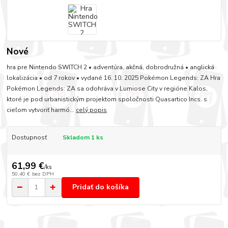
Nové
hra pre Nintendo SWITCH 2 • adventúra, akčná, dobrodružná • anglická
lokalizácia • od 7 rokov • vydané 16. 10. 2025 Pokémon Legends: ZA Hra
Pokémon Legends: ZA sa odohráva v Lumiose City v regióne Kalos,
ktoré je pod urbanistickým projektom spoločnosti Quasartico Incs. s
cieľom vytvoriť harmó...
celý popis
Dostupnosť
Skladom 1 ks
61,99 €
/
ks
50,40 €
bez DPH
Pridať do košíka