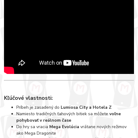
Kľúčové vlastnosti:
Príbeh je zasadený do
Lumiosa City a Hotela Z
Namiesto tradičných ťahových bitiek sa môžete
voľne
pohybovať v reálnom čase
Do hry sa vracia
Mega Evolúcia
vrátane nových režimov
ako Mega Dragonite