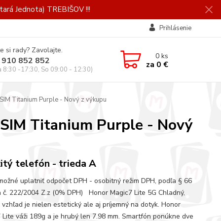
ará Jednota) TREBIŠOV !!!
Prihlásenie
e si rady? Zavolajte.
0
ks
 910 852 852
za
0 €
a 8:30 -17:30, So 09:00 - 12:30)
IM Titanium Purple - Nový z výkupu
SIM Titanium Purple - Nový
itý telefón - trieda A
 možné uplatniť odpočet DPH - osobitný režim DPH, podľa § 66
 č. 222/2004 Z.z (0% DPH) Honor Magic7 Lite 5G Chladný,
 vzhľad je nielen estetický ale aj príjemný na dotyk. Honor
 Lite váži 189g a je hrubý len 7.98 mm. Smartfón ponúkne dve