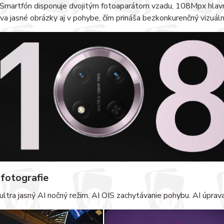
 Smartfón disponuje dvojitým fotoaparátom vzadu, 108Mpx hlavný
va jasné obrázky aj v pohybe, čím prináša bezkonkurenčný vizuáln
 fotografie
tra jasný AI nočný režim. AI OIS zachytávanie pohybu. AI úprava