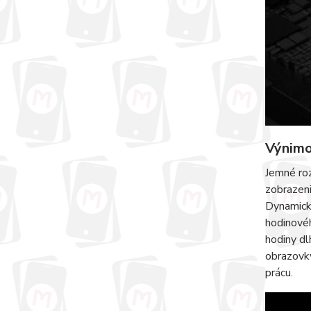
Výnimo
Jemné roz
zobrazeni
Dynamické
hodinovéh
hodiny dl
obrazovky
prácu.