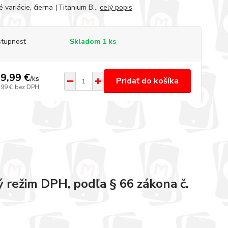
 variácie, čierna (Titanium B...
celý popis
tupnosť
Skladom 1 ks
9,99 €
/
ks
Pridať do košíka
,99 €
bez DPH
 režim DPH, podľa § 66 zákona č.