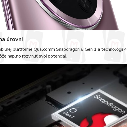
na úrovni
bilnej platforme Qualcomm Snapdragon 6 Gen 1 a technológií 4n
e naplno rozvinúť svoj potenciál.