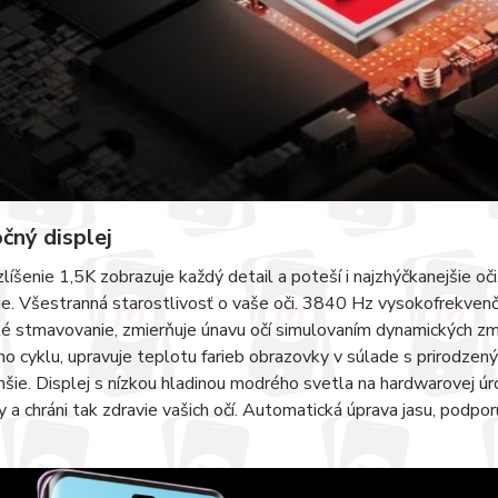
čný displej
líšenie 1,5K zobrazuje každý detail a poteší i najzhýčkanejšie o
e. Všestranná starostlivosť o vaše oči. 3840 Hz vysokofrekven
 stmavovanie, zmierňuje únavu očí simulovaním dynamických zmie
o cyklu, upravuje teplotu farieb obrazovky v súlade s prirodz
hšie. Displej s nízkou hladinou modrého svetla na hardwarovej úro
 a chráni tak zdravie vašich očí. Automatická úprava jasu, podpor