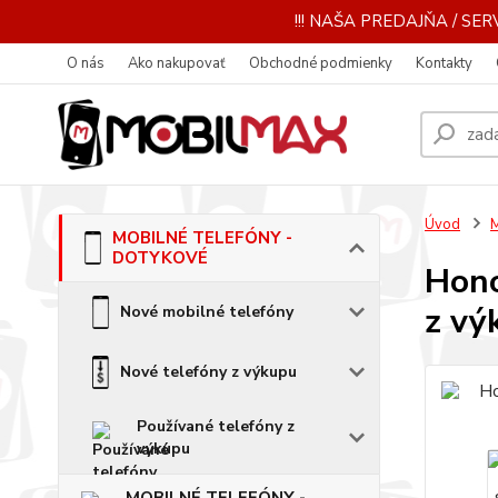
!!! NAŠA PREDAJŇA / SERV
O nás
Ako nakupovať
Obchodné podmienky
Kontakty
Úvod
MOBILNÉ TELEFÓNY -
DOTYKOVÉ
Hono
z vý
Nové mobilné telefóny
Nové telefóny z výkupu
Používané telefóny z
výkupu