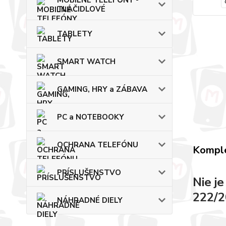
MOBILNÉ TELEFÓNY -
TLAČIDLOVÉ
TABLETY
SMART WATCH
GAMING, HRY a ZÁBAVA
PC a NOTEBOOKY
OCHRANA TELEFÓNU
Komple
PRÍSLUŠENSTVO
Nie j
222/2
NÁHRADNÉ DIELY