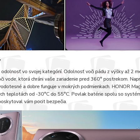
ý
 odolnosť vo svojej kategórií. Odolnosť voči pádu z výšky až 2
či vode, ktorá chráni vaše zariadenie pred 360° postrekom. Na
vodotesné a dobre funguje v mokrých podmienkach. HONOR Magic7
h teplotách od -30°C do 55°C. Povlak batérie spolu so systémo
 poskytoval vám pocit bezpečia.