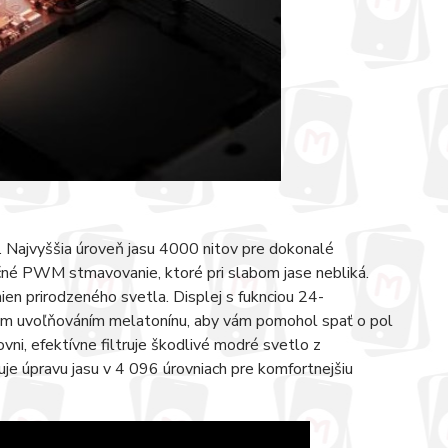
či. Najvyššia úroveň jasu 4000 nitov pre dokonalé
čné PWM stmavovanie, ktoré pri slabom jase nebliká.
n prirodzeného svetla. Displej s fuknciou 24-
eným uvoľňováním melatonínu, aby vám pomohol spať o pol
vni, efektívne filtruje škodlivé modré svetlo z
uje úpravu jasu v 4 096 úrovniach pre komfortnejšiu