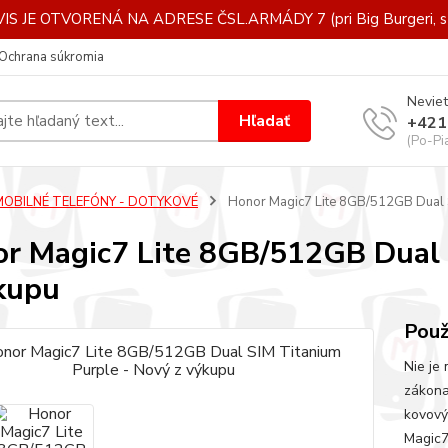
IS JE OTVORENÁ NA ADRESE ČSL.ARMÁDY 7 (pri Big Burgeri, st
Ochrana súkromia
Neviet
Hľadať
+421
(Po-Pi
MOBILNÉ TELEFÓNY - DOTYKOVÉ
Honor Magic7 Lite 8GB/512GB Dual S
r Magic7 Lite 8GB/512GB Dual 
kupu
Použ
Nie je
zákona
kovový
Magic7