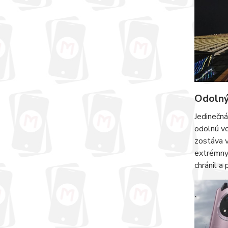
Odoln
Jedinečná
odolnú vo
zostáva 
extrémnyc
chránil a