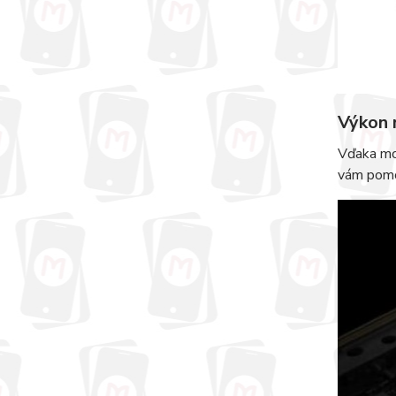
Výkon 
Vďaka mo
vám pomôž