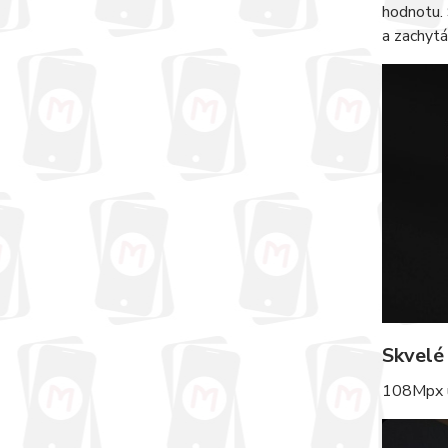
hodnotu.
a zachytá
Skvelé
108Mpx ul