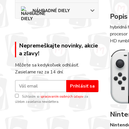
NÁHRADNÉ DIELY
Popis
hybridná
procesor 
HD rumble
Nepremeškajte novinky, akcie
a zľavy!
Môžete sa kedykoľvek odhlásiť.
Zasielame raz za 14 dní.
Prihlásiť sa
Súhlasím so
spracovaním osobných údajov
za
účelom zasielania newslettera.
Ninte
Nintend