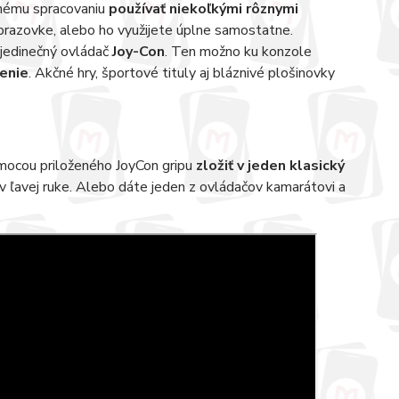
tnému spracovaniu
používať niekoľkými rôznymi
j obrazovke, alebo ho využijete úplne samostatne.
 jedinečný ovládač
Joy-Con
. Ten možno ku konzole
enie
. Akčné hry, športové tituly aj bláznivé plošinovky
mocou priloženého JoyCon gripu
zložiť v jeden klasický
 v ľavej ruke. Alebo dáte jeden z ovládačov kamarátovi a