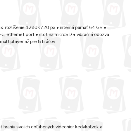
ax. rozlíšenie 1280×720 px • interná pamäť 64 GB •
, ethernet port • slot na microSD • vibračná odozva
ultiplayer až pre 8 hráčov
 hraniu svojich obľúbených videohier kedykoľvek a