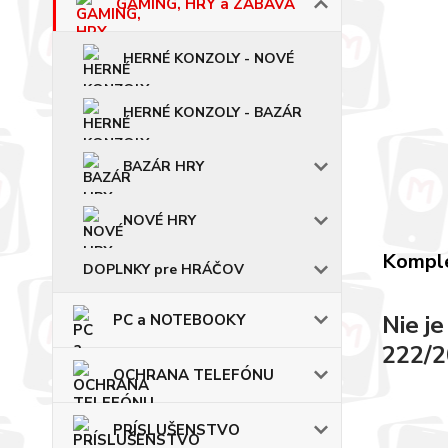
GAMING, HRY a ZÁBAVA
HERNÉ KONZOLY - NOVÉ
HERNÉ KONZOLY - BAZÁR
BAZÁR HRY
NOVÉ HRY
Komple
DOPLNKY pre HRÁČOV
Nie j
PC a NOTEBOOKY
222/2
OCHRANA TELEFÓNU
PRÍSLUŠENSTVO