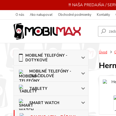
!!! NAŠA PREDAJŇA / SERV
O nás
Ako nakupovať
Obchodné podmienky
Kontakty
Úvod
MOBILNÉ TELEFÓNY -
DOTYKOVÉ
Hern
MOBILNÉ TELEFÓNY -
TLAČIDLOVÉ
TABLETY
SMART WATCH