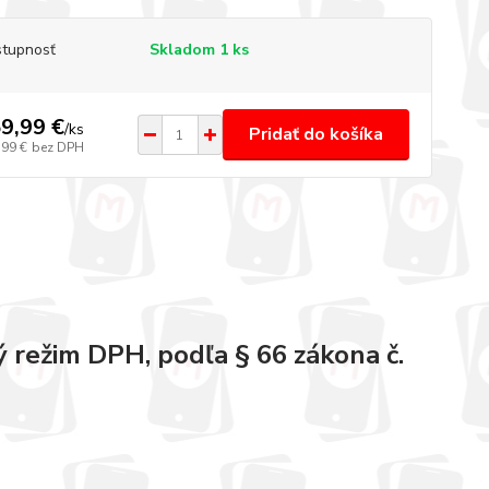
tupnosť
Skladom 1 ks
9,99 €
/
ks
Pridať do košíka
,99 €
bez DPH
 režim DPH, podľa § 66 zákona č.