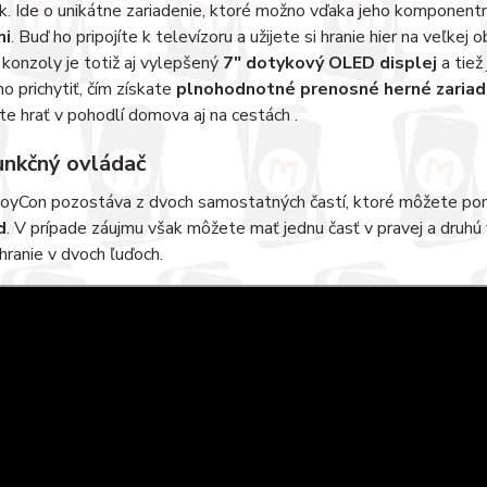
k. Ide o unikátne zariadenie, ktoré možno vďaka jeho komponen
mi
. Buď ho pripojíte k televízoru a užijete si hranie hier na veľke
konzoly je totiž aj vylepšený
7" dotykový OLED displej
a tiež
o prichytiť, čím získate
plnohodnotné prenosné herné zariad
e hrať v pohodlí domova aj na cestách .
unkčný ovládač
JoyCon pozostáva z dvoch samostatných častí, ktoré môžete po
d
. V prípade záujmu však môžete mať jednu časť v pravej a druhú
 hranie v dvoch ľuďoch.