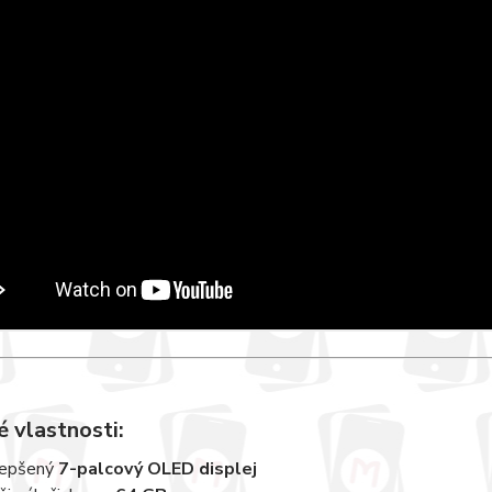
é vlastnosti:
lepšený
7-palcový OLED displej