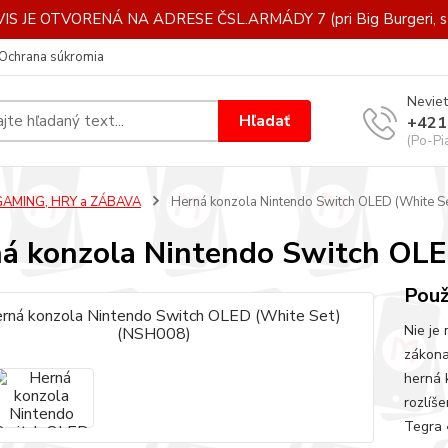
IS JE OTVORENÁ NA ADRESE ČSL.ARMÁDY 7 (pri Big Burgeri, st
Ochrana súkromia
Neviet
Hľadať
+421
(Po-Pi
GAMING, HRY a ZÁBAVA
Herná konzola Nintendo Switch OLED (White S
á konzola Nintendo Switch OL
Použ
Nie je
zákona
herná 
rozlíš
Tegra 