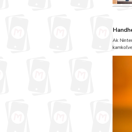
Handhe
Ak Ninten
kamkoľvek