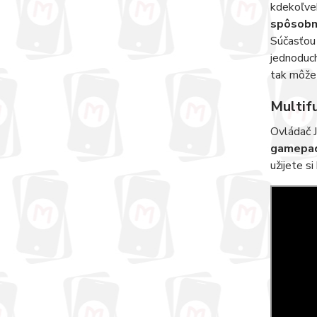
kdekoľve
spôsob
Súčasťou 
jednoduch
tak môžet
Multif
Ovládač 
gamepa
užijete si