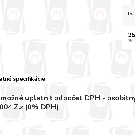
Dos
25
259
tné špecifikácie
e možné uplatniť odpočet DPH - osobitný
004 Z.z (0% DPH)