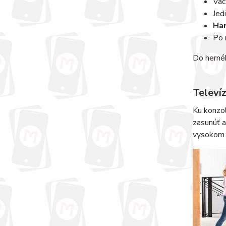
Väč
Jed
Han
Po 
Do hernéh
Televí
Ku konzol
zasunúť a
vysokom g