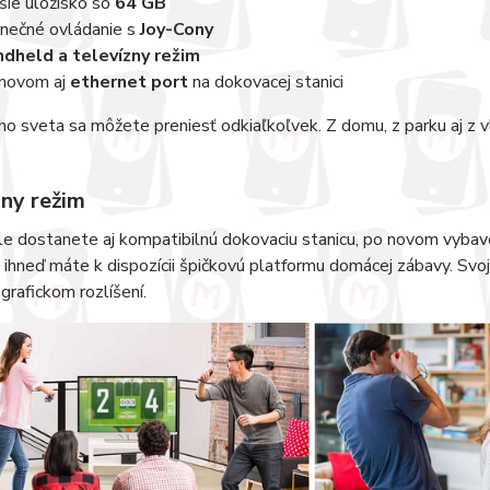
šie úložisko so
64 GB
inečné ovládanie s
Joy-Cony
dheld a televízny režim
novom aj
ethernet port
na dokovacej stanici
o sveta sa môžete preniesť odkiaľkoľvek. Z domu, z parku aj z v
zny režim
e dostanete aj kompatibilnú dokovaciu stanicu, po novom vybav
 ihneď máte k dispozícii špičkovú platformu domácej zábavy. Svo
rafickom rozlíšení.