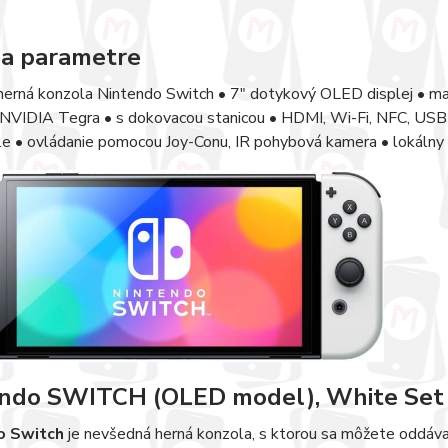
 a parametre
 herná konzola Nintendo Switch • 7" dotykový OLED displej • m
NVIDIA Tegra • s dokovacou stanicou • HDMI, Wi-Fi, NFC, USB-C
 • ovládanie pomocou Joy-Conu, IR pohybová kamera • lokálny m
ndo SWITCH (OLED model), White Set
o Switch
je nevšedná herná konzola, s ktorou sa môžete oddávať