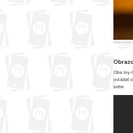
Obrazo
Oba Joy-C
ovládať o
sebe.