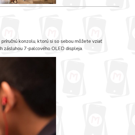
 príručnú konzolu, ktorú si so sebou môžete vziať
ch zásluhou 7-palcového OLED displeja.