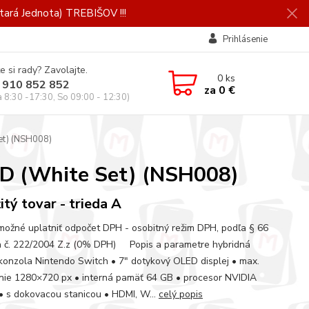
ará Jednota) TREBIŠOV !!!
Prihlásenie
e si rady? Zavolajte.
0
ks
 910 852 852
za
0 €
a 8:30 -17:30, So 09:00 - 12:30)
et) (NSH008)
ED (White Set) (NSH008)
itý tovar - trieda A
 možné uplatniť odpočet DPH - osobitný režim DPH, podľa § 66
 č. 222/2004 Z.z (0% DPH) Popis a parametre hybridná
konzola Nintendo Switch • 7" dotykový OLED displej • max.
enie 1280×720 px • interná pamäť 64 GB • procesor NVIDIA
• s dokovacou stanicou • HDMI, W...
celý popis