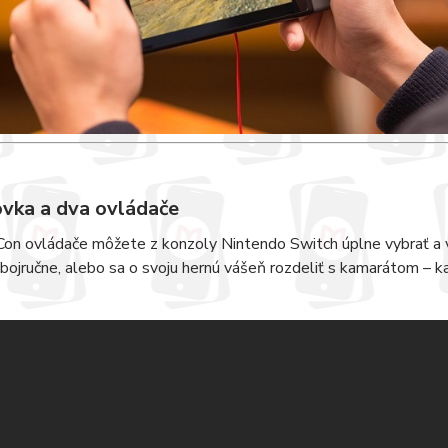
vka a dva ovládače
on ovládače môžete z konzoly Nintendo Switch úplne vybrať a v
bojručne, alebo sa o svoju hernú vášeň rozdeliť s kamarátom – ka