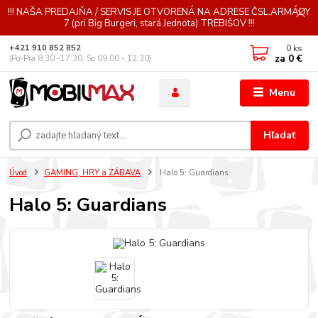
!!! NAŠA PREDAJŇA / SERVIS JE OTVORENÁ NA ADRESE ČSL.ARMÁDY
7 (pri Big Burgeri, stará Jednota) TREBIŠOV !!!
0
ks
+421 910 852 852
za
0 €
(Po-Pia 8:30 -17:30, So 09:00 - 12:30)
Menu
Hľadať
Úvod
GAMING, HRY a ZÁBAVA
Halo 5: Guardians
Halo 5: Guardians