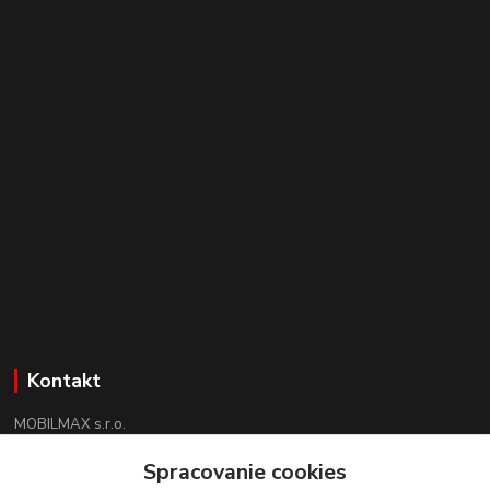
Kontakt
MOBILMAX s.r.o.
+421 910 852 852
Spracovanie cookies
(Po-Pia 8:30 -17:30, So 09:00 - 12:30)