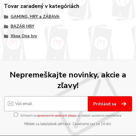
Tovar zaradený v kategóriách
GAMING, HRY a ZÁBAVA
BAZÁR HRY
Xbox One hry
Nepremeškajte novinky, akcie a
zľavy!
Prihlásiť sa
Súhlasím so
spracovaním osobných údajov
za účelom zasielania newslettera.
Môžete sa kedykoľvek odhlásiť. Zasielame raz za 14 dní.