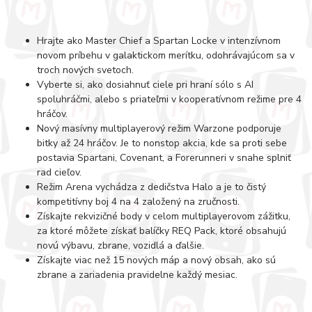
Hrajte ako Master Chief a Spartan Locke v intenzívnom
novom príbehu v galaktickom merítku, odohrávajúcom sa v
troch nových svetoch.
Vyberte si, ako dosiahnuť ciele pri hraní sólo s AI
spoluhráčmi, alebo s priateľmi v kooperatívnom režime pre 4
hráčov.
Nový masívny multiplayerový režim Warzone podporuje
bitky až 24 hráčov. Je to nonstop akcia, kde sa proti sebe
postavia Spartani, Covenant, a Forerunneri v snahe splniť
rad cieľov.
Režim Arena vychádza z dedičstva Halo a je to čistý
kompetitívny boj 4 na 4 založený na zručnosti.
Získajte rekvizičné body v celom multiplayerovom zážitku,
za ktoré môžete získať balíčky REQ Pack, ktoré obsahujú
novú výbavu, zbrane, vozidlá a ďalšie.
Získajte viac než 15 nových máp a nový obsah, ako sú
zbrane a zariadenia pravidelne každý mesiac.