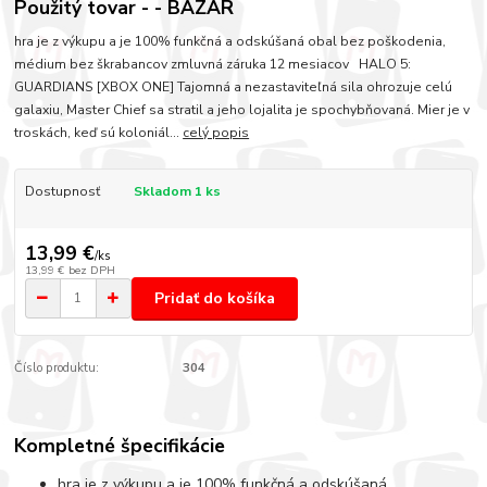
Použitý tovar - - BAZÁR
hra je z výkupu a je 100% funkčná a odskúšaná obal bez poškodenia,
médium bez škrabancov zmluvná záruka 12 mesiacov HALO 5:
GUARDIANS [XBOX ONE] Tajomná a nezastaviteľná sila ohrozuje celú
galaxiu, Master Chief sa stratil a jeho lojalita je spochybňovaná. Mier je v
troskách, keď sú koloniál...
celý popis
Dostupnosť
Skladom 1 ks
13,99 €
/
ks
13,99 €
bez DPH
Pridať do košíka
Číslo produktu:
304
Kompletné špecifikácie
hra je z výkupu a je 100% funkčná a odskúšaná