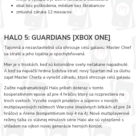
obal bez poškodenia, médium bez škrabancov
zmluvná záruka 12 mesiacov
HALO 5: GUARDIANS [XBOX ONE]
Tajomná a nezastaviteľná sila ohrozuje celú galaxiu, Master Chief
sa stratil a jeho lojalita je spochybňovaná.
Mier je v troskách, keď sú koloniálne svety nečakane napadnuté.
A keď sa najväčší hrdina ľudstva stratí, nový Spartan má za úlohu
zajať Master Chiefa a vyriešiť záhadu, ktorá ohrozuje celú galaxiu.
Zažite najdramatickejší Halo príbeh doteraz v tomto
kooperatívnom epose až pre 4 hráčov, ktorý sa rozprestiera na
troch svetoch. Vyzvite svojich priateľov a súperov v nových
multiplayerových režimoch Warzone (masívnych bitkách až pre 24
hráčov) a Arena (kompetitívnom boji 4 na 4). Nové multiplayerové
režimy ťažia zo slávnej minulosti série Halo ale sú vylepšené s
ohľadom na výkon novej generácie herných konzol.