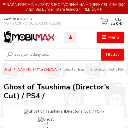
!!! NAŠA PREDAJŇA / SERVIS JE OTVORENÁ NA ADRESE ČSL.ARMÁDY
7 (pri Big Burgeri, stará Jednota) TREBIŠOV !!!
0
ks
+421 910 852 852
za
0 €
(Po-Pia 8:30 -17:30, So 09:00 - 12:30)
Menu
Hľadať
Úvod
GAMING, HRY a ZÁBAVA
Ghost of Tsushima (Director’s Cut) / PS4
/
Ghost of Tsushima (Director’s
Cut) / PS4 /