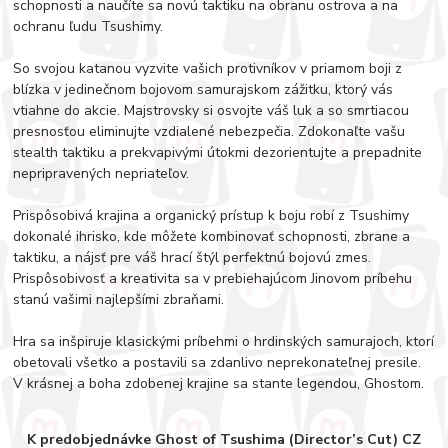
schopnosti a naučíte sa novú taktiku na obranu ostrova a na
ochranu ľudu Tsushimy.
So svojou katanou vyzvite vašich protivníkov v priamom boji z
blízka v jedinečnom bojovom samurajskom zážitku, ktorý vás
vtiahne do akcie. Majstrovsky si osvojte váš luk a so smrtiacou
presnosťou eliminujte vzdialené nebezpečia. Zdokonaľte vašu
stealth taktiku a prekvapivými útokmi dezorientujte a prepadnite
nepripravených nepriateľov.
Prispôsobivá krajina a organický prístup k boju robí z Tsushimy
dokonalé ihrisko, kde môžete kombinovať schopnosti, zbrane a
taktiku, a nájsť pre váš hrací štýl perfektnú bojovú zmes.
Prispôsobivosť a kreativita sa v prebiehajúcom Jinovom príbehu
stanú vašimi najlepšími zbraňami.
Hra sa inšpiruje klasickými príbehmi o hrdinských samurajoch, ktorí
obetovali všetko a postavili sa zdanlivo neprekonateľnej presile.
V krásnej a boha zdobenej krajine sa stante legendou, Ghostom.
K predobjednávke Ghost of Tsushima (Director’s Cut) CZ