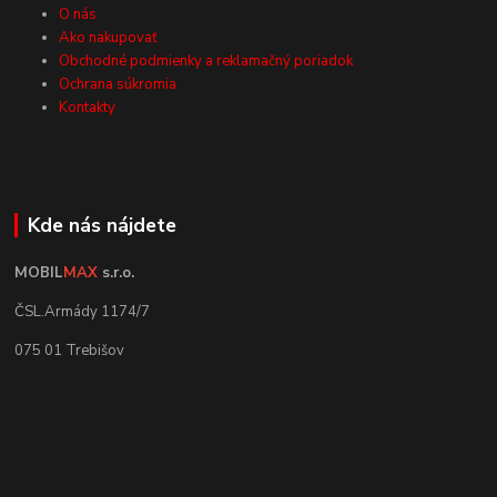
O nás
Ako nakupovať
Obchodné podmienky a reklamačný poriadok
Ochrana súkromia
Kontakty
Kde nás nájdete
MOBIL
MAX
s.r.o.
ČSL.Armády 1174/7
075 01 Trebišov