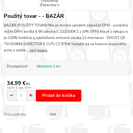
Použitý tovar - - BAZÁR
BAZÁR (POUŽITÝ TOVAR) Nie je možné uplatniť odpočet DPH - osobitný
režim DPH, podľa § 66 zákona č. 222/2004 Z.z (0% DPH) hra je z výkupu a
je 100% funkčná a odskúšaná zmluvná záruka 12 mesiacov GHOST OF
TSUSHIMA (DIRECTOR’S CUT) CZ [PS4] Vydajte sa za hranice vojnového
poľa a zažite...
celý popis
Dostupnosť
Skladom 1 ks
34,99 €
/
ks
34,99 €
bez DPH
Pridať do košíka
Číslo produktu:
300