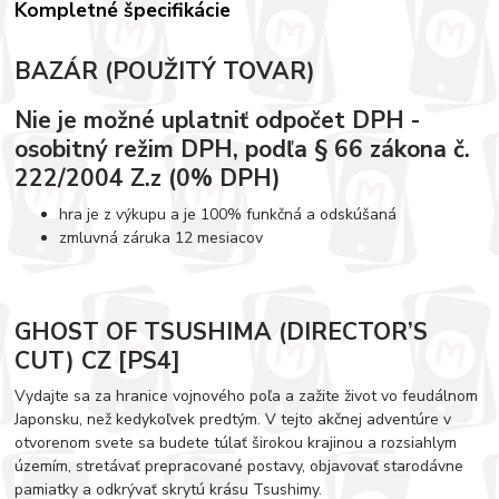
Kompletné špecifikácie
BAZÁR (POUŽITÝ TOVAR)
Nie je možné uplatniť odpočet DPH -
osobitný režim DPH, podľa § 66 zákona č.
222/2004 Z.z (0% DPH)
hra je z výkupu a je 100% funkčná a odskúšaná
zmluvná záruka 12 mesiacov
GHOST OF TSUSHIMA (DIRECTOR’S
CUT) CZ [PS4]
Vydajte sa za hranice vojnového poľa a zažite život vo feudálnom
Japonsku, než kedykoľvek predtým. V tejto akčnej adventúre v
otvorenom svete sa budete túlať širokou krajinou a rozsiahlym
územím, stretávať prepracované postavy, objavovať starodávne
pamiatky a odkrývať skrytú krásu Tsushimy.