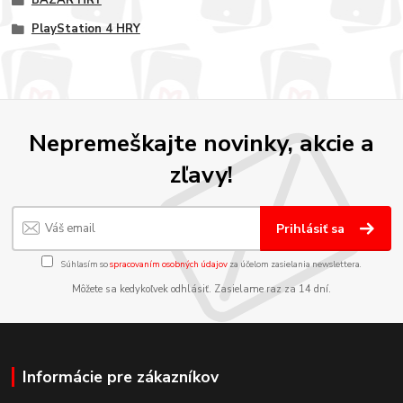
PlayStation 4 HRY
Nepremeškajte novinky, akcie a
zľavy!
Prihlásiť sa
Súhlasím so
spracovaním osobných údajov
za účelom zasielania newslettera.
Môžete sa kedykoľvek odhlásiť. Zasielame raz za 14 dní.
Informácie pre zákazníkov