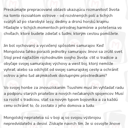
Preskúmajte prepracované oblasti ukazujúcu rozmanitosť života
na tomto rozsiahlom ostrove - od rozvlnených polí a tichých
svätýň až po starobylé lesy, dediny a drsnú horskú krajinu.
Hľadajte v tichých momentoch prírodnej harmónie a potešenia vo
chvíľach, ktoré budete zdieľať s ľuďmi, ktorým cestou pomôžete.
Jin bol vychovaný a vycvičený spôsobmi samurajov. Keď
Mongolovia ľahko porazili jednotky samurajov, Jinovi sa zrútil svet.
Stojí pred najťažším rozhodnutím svojho života: ctiť si tradície a
obyčaje svojej samurajskej výchovy a viesť boj, ktorý nemôže
vyhrať, alebo sa odchýliť od svojej samurajskej cesty a ochrániť
ostrov a jeho ľud akýmikoľvek dostupnými prostriedkami?
Vo svojej honbe za znovuzískaním Tsushimi musí Jin vyhľadať radu
a podporu starých priateľov a nových nečakaných spojencov. Musí
sa rozísť s tradíciou, stať sa novým typom bojovníka a za každú
cenu ochrániť to, čo zostalo z jeho domova a ľudu.
Mongolský nepriatelia sú v boji aj so svojou výzbrojou
nepredvídateľní a desiví. Získajte navrch tím, že si osvojíte Jinove