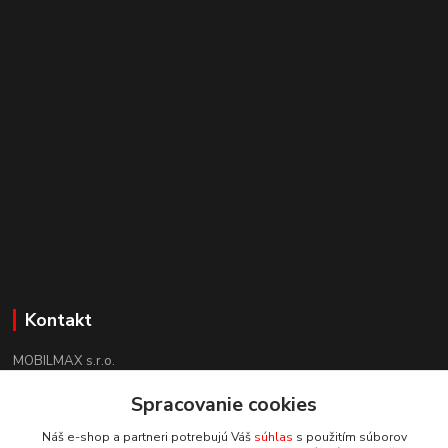
Kontakt
MOBILMAX s.r.o.
+421 910 852 852
Spracovanie cookies
(Po-Pia 8:30 -17:30, So 09:00 - 12:30)
Náš e-shop a partneri potrebujú Váš
súhlas
s použitím súborov
mobilmax@mobilmax.sk