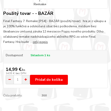
Použitý tovar - - BAZÁR
Final Fantasy 7: Remake [PS4] - BAZÁR (použitý tovar) hra je z výkupu a
je 100% funkčná a odskúšaná obal bez poškodenia, médium bez
škrabancov zmluvná záruka 12 mesiacov Popis nového produktu: Dlho
očakávaný remake nadchádzajúceho akčného RPG zo série Final
Fantasy. Hra bude ...
celý popis
Dostupnosť
Skladom 1 ks
14,99 €
/
ks
14,99 €
bez DPH
Pridať do košíka
Číslo produktu:
300