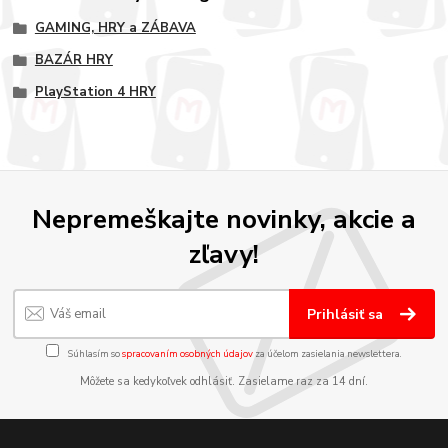
GAMING, HRY a ZÁBAVA
BAZÁR HRY
PlayStation 4 HRY
Nepremeškajte novinky, akcie a
zľavy!
Prihlásiť sa
Súhlasím so
spracovaním osobných údajov
za účelom zasielania newslettera.
Môžete sa kedykoľvek odhlásiť. Zasielame raz za 14 dní.