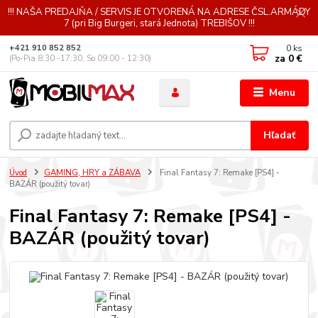
!!! NAŠA PREDAJŇA / SERVIS JE OTVORENÁ NA ADRESE ČSL.ARMÁDY
7 (pri Big Burgeri, stará Jednota) TREBIŠOV !!!
0
ks
+421 910 852 852
za
0 €
(Po-Pia 8:30 -17:30, So 09:00 - 12:30)
Menu
Hľadať
Úvod
GAMING, HRY a ZÁBAVA
Final Fantasy 7: Remake [PS4] -
BAZÁR (použitý tovar)
Final Fantasy 7: Remake [PS4] -
BAZÁR (použitý tovar)