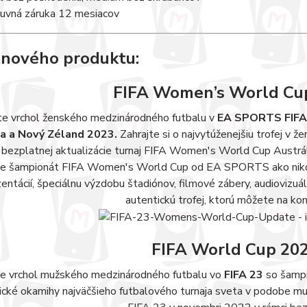
uvná záruka 12 mesiacov
 nového produktu:
FIFA Women’s World Cu
e vrchol ženského medzinárodného futbalu v
EA SPORTS FIFA
ia a Nový Zéland 2023.
Zahrajte si o najvytúženejšiu trofej v
 bezplatnej aktualizácie turnaj FIFA Women's World Cup Austrál
te šampionát FIFA Women's World Cup od EA SPORTS ako nikdy
entácií, špeciálnu výzdobu štadiónov, filmové zábery, audioviz
autentickú trofej, ktorú môžete na kon
FIFA World Cup 20
e vrchol mužského medzinárodného futbalu vo
FIFA 23
so šamp
ické okamihy najväčšieho futbalového turnaja sveta v podobe mu