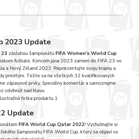
p 2023 Update
 23
zásluhou šampionátu
FIFA Women's World Cup
 ženskom futbale. Koncom júna 2023 zamieri do FIFA 23 vo
ia a Nový Zéland 2023. Reprezentujte svoju krajinu a
 predtým. Tešte sa na všetkých 32 kvalifikovaných
uálne zápasové prvky, špeciálny komentár a samozrejme
ci zdvihnúť nad hlavu.
22 Update
ionátom
FIFA World Cup Qatar 2022
! Vychutnajte si
žského šampionátu FIFA World Cup, ktorý sa objaví vo