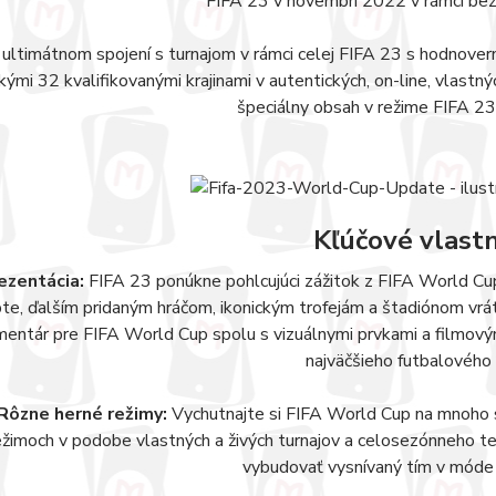
FIFA 23 v novembri 2022 v rámci bezp
ultimátnom spojení s turnajom v rámci celej FIFA 23 s hodnove
kými 32 kvalifikovanými krajinami v autentických, on-line, vlastný
špeciálny obsah v režime FIFA 2
Kľúčové vlastn
ezentácia:
FIFA 23 ponúkne pohlcujúci zážitok z FIFA World Cu
pte, ďalším pridaným hráčom, ikonickým trofejám a štadiónom vrá
entár pre FIFA World Cup spolu s vizuálnymi prvkami a filmovým
najväčšieho futbalového 
Rôzne herné režimy:
Vychutnajte si FIFA World Cup na mnoho s
ežimoch v podobe vlastných a živých turnajov a celosezónneho
vybudovať vysnívaný tím v móde