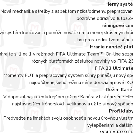
Herný syst
Nová mechanika streľby s aspektom rizika/odmeny, prepracované v
pozitívne odrazí vo futbalo
Tréningové ce
ý systém koučovania pomôže nováčikom a menej skúseným hráčo
hru prostredníctvom série v
Hranie naprieč pl
ahrajte si 1 na 1 v režimoch FIFA Ultimate Team™, On-line sezóny
rôznych platformách zásluhou novinky vo FIFA 23
FIFA 23 Ultimat
Momenty FUT a prepracovaný systém súhry prinášajú nový spô
najobľúbenejšieho režimu série dorazia aj nové I
Režim Karié
V doposiaľ najautentickejšom režime Kariéra v histórii série FI
najslávnejších trénerských velikánov a užite si nový spôso
Profi klub
Predveďte na ihriskách svoju osobnosť s novou úrovňou vlastn
vylepšeniami a ďalšími
VOLTA FOOT