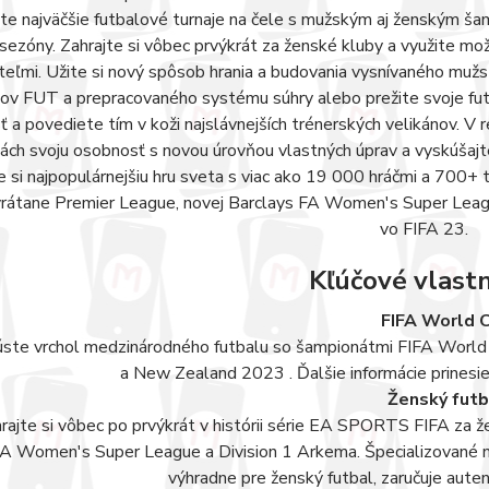
te najväčšie futbalové turnaje na čele s mužským aj ženským ša
sezóny. Zahrajte si vôbec prvýkrát za ženské kluby a využite možn
ateľmi. Užite si nový spôsob hrania a budovania vysnívaného m
 FUT a prepracovaného systému súhry alebo prežite svoje futba
 a povediete tím v koži najslávnejších trénerských velikánov.
kách svoju osobnosť s novou úrovňou vlastných úprav a vyskúšajt
e si najpopulárnejšiu hru sveta s viac ako 19 000 hráčmi a 700+
 vrátane Premier League, novej Barclays FA Women's Super Lea
vo FIFA 23.
Kľúčové vlastn
FIFA World 
ste vrchol medzinárodného futbalu so šampionátmi FIFA Worl
a New Zealand 2023 . Ďalšie informácie prinesiem
Ženský futb
rajte si vôbec po prvýkrát v histórii série EA SPORTS FIFA za že
A Women's Super League a Division 1 Arkema. Špecializované 
výhradne pre ženský futbal, zaručuje aute