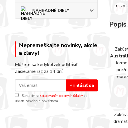
zml
NÁHRADNÉ DIELY
Popis
Nepremeškajte novinky, akcie
Zakúst
a zľavy!
Austrál
forme
Môžete sa kedykoľvek odhlásiť.
preži
Zasielame raz za 14 dní.
reprez
Prihlásiť sa
Súhlasím so
spracovaním osobných údajov
za
účelom zasielania newslettera.
Zakúst
dramat