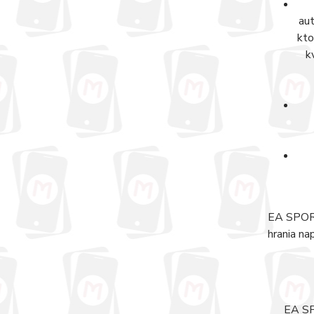
aut
kto
k
EA SPORT
hrania na
EA SP