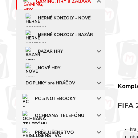
GAMING, HRY a ZÁBAVA
HERNÉ KONZOLY - NOVÉ
HERNÉ KONZOLY - BAZÁR
BAZÁR HRY
NOVÉ HRY
DOPLNKY pre HRÁČOV
Komple
PC a NOTEBOOKY
FIFA 
OCHRANA TELEFÓNU
hra
PRÍSLUŠENSTVO
oba