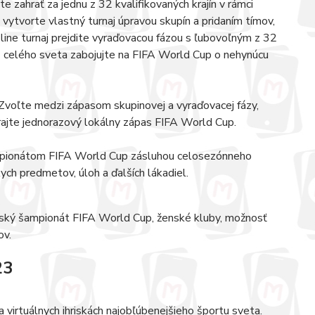
 zahrať za jednu z 32 kvalifikovaných krajín v rámci
vytvorte vlastný turnaj úpravou skupín a pridaním tímov,
line turnaj prejdite vyraďovacou fázou s ľubovoľným z 32
z celého sveta zabojujte na FIFA World Cup o nehynúcu
 Zvoľte medzi zápasom skupinovej a vyraďovacej fázy,
hrajte jednorazový lokálny zápas FIFA World Cup.
mpionátom FIFA World Cup zásluhou celosezónneho
ch predmetov, úloh a ďalších lákadiel.
nský šampionát FIFA World Cup, ženské kluby, možnosť
ov.
23
irtuálnych ihriskách najobľúbenejšieho športu sveta.