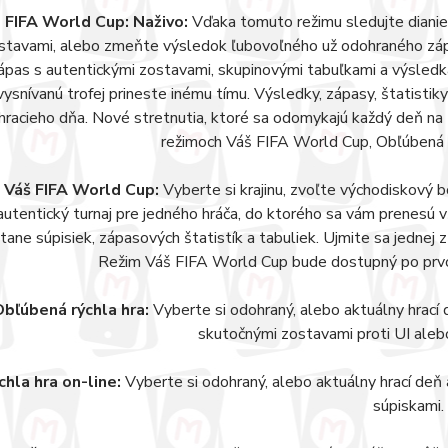
FIFA World Cup: Naživo:
Vďaka tomuto režimu sledujte dianie
stavami, alebo zmeňte výsledok ľubovoľného už odohraného zápas
ápas s autentickými zostavami, skupinovými tabuľkami a výsledk
vysnívanú trofej prineste inému tímu. Výsledky, zápasy, štatisti
hracieho dňa. Nové stretnutia, ktoré sa odomykajú každý deň n
režimoch Váš FIFA World Cup, Obľúbená rý
Váš FIFA World Cup:
Vyberte si krajinu, zvoľte východiskový bo
autentický turnaj pre jedného hráča, do ktorého sa vám prenesú
átane súpisiek, zápasových štatistík a tabuliek. Ujmite sa jednej 
Režim Váš FIFA World Cup bude dostupný po prvo
bľúbená rýchla hra:
Vyberte si odohraný, alebo aktuálny hrací 
skutočnými zostavami proti UI alebo 
chla hra on-line:
Vyberte si odohraný, alebo aktuálny hrací deň 
súpiskami.