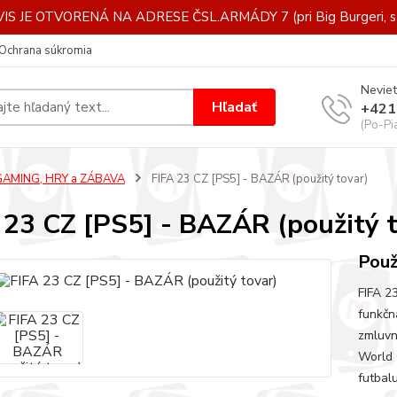
IS JE OTVORENÁ NA ADRESE ČSL.ARMÁDY 7 (pri Big Burgeri, st
Ochrana súkromia
Neviet
Hľadať
+421
(Po-Pi
GAMING, HRY a ZÁBAVA
FIFA 23 CZ [PS5] - BAZÁR (použitý tovar)
 23 CZ [PS5] - BAZÁR (použitý t
Použ
FIFA 2
funkčn
zmluvn
World 
futbal