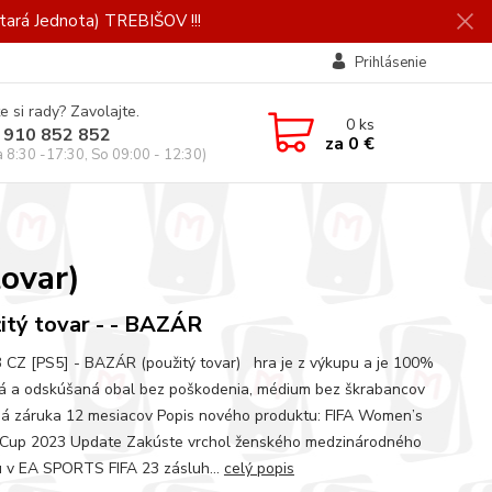
ará Jednota) TREBIŠOV !!!
Prihlásenie
e si rady? Zavolajte.
0
ks
 910 852 852
za
0 €
a 8:30 -17:30, So 09:00 - 12:30)
ovar)
itý tovar - - BAZÁR
3 CZ [PS5] - BAZÁR (použitý tovar) hra je z výkupu a je 100%
á a odskúšaná obal bez poškodenia, médium bez škrabancov
á záruka 12 mesiacov Popis nového produktu: FIFA Women’s
Cup 2023 Update Zakúste vrchol ženského medzinárodného
u v EA SPORTS FIFA 23 zásluh...
celý popis