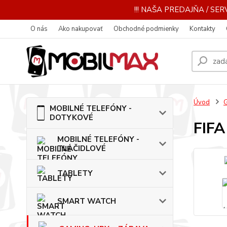
!!! NAŠA PREDAJŇA / SERV
O nás
Ako nakupovať
Obchodné podmienky
Kontakty
Úvod
MOBILNÉ TELEFÓNY -
DOTYKOVÉ
FIFA
MOBILNÉ TELEFÓNY -
TLAČIDLOVÉ
TABLETY
SMART WATCH