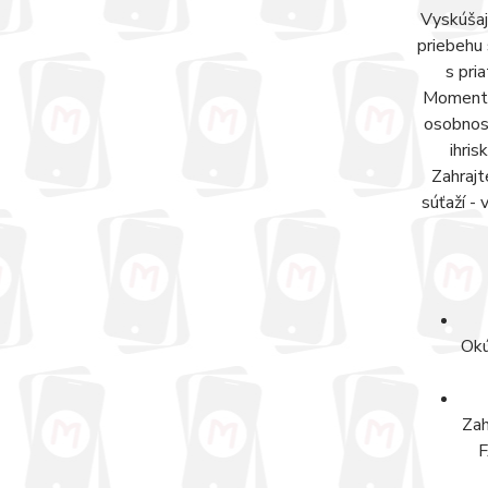
Vyskúšaj
priebehu 
s pri
Momentov
osobnosť
ihris
Zahrajt
súťaží -
Okú
Zah
F