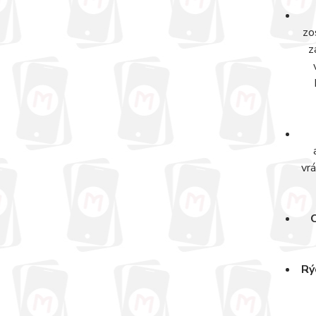
zo
z
vr
O
Rý