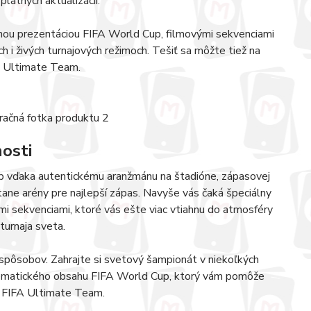
latných aktualizácií.
rnou prezentáciou FIFA World Cup, filmovými sekvenciami
ch i živých turnajových režimoch. Tešiť sa môžte tiež na
3 Ultimate Team.
osti
p vďaka autentickému aranžmánu na štadióne, zápasovej
tane arény pre najlepší zápas. Navyše vás čaká špeciálny
i sekvenciami, ktoré vás ešte viac vtiahnu do atmosféry
turnaja sveta.
pôsobov. Zahrajte si svetový šampionát v niekoľkých
 tematického obsahu FIFA World Cup, ktorý vám pomôže
 FIFA Ultimate Team.