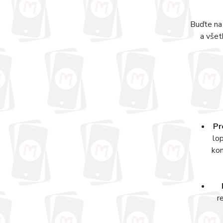
Buďte na 
a všet
Pr
lo
kom
r