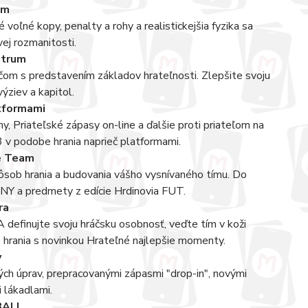
ém
oľné kopy, penalty a rohy a realistickejšia fyzika sa
vej rozmanitosti.
ntrum
m s predstavením základov hrateľnosti. Zlepšite svoju
ýziev a kapitol.
atformami
, Priateľské zápasy on-line a ďalšie proti priateľom na
 v podobe hrania naprieč platformami.
e Team
sob hrania a budovania vášho vysnívaného tímu. Do
KONY a predmety z edície Hrdinovia FUT.
ra
FA definujte svoju hráčsku osobnosť, veďte tím v koži
b hrania s novinkou Hrateľné najlepšie momenty.
y
ých úprav, prepracovanými zápasmi "drop-in", novými
 lákadlami.
BALL