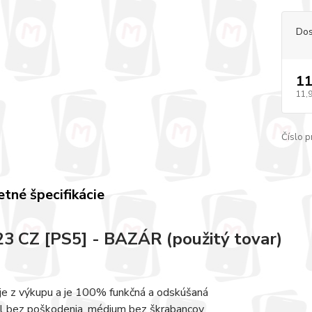
Dos
11
11,
Číslo p
tné špecifikácie
23 CZ [PS5] - BAZÁR (použitý tovar)
 je z výkupu a je 100% funkčná a odskúšaná
l bez poškodenia, médium bez škrabancov