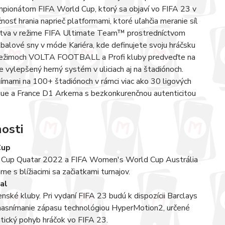
mpionátom FIFA World Cup, ktorý sa objaví vo FIFA 23 v
osť hrania naprieč platformami, ktoré uľahčia meranie síl
užstva v režime FIFA Ultimate Team™ prostredníctvom
lové sny v móde Kariéra, kde definujete svoju hráčsku
 V režimoch VOLTA FOOTBALL a Profi kluby predveďte na
e vylepšený herný systém v uliciach aj na štadiónoch.
 tímami na 100+ štadiónoch v rámci viac ako 30 ligových
gue a France D1 Arkema s bezkonkurenčnou autenticitou
osti
Cup
d Cup Quatar 2022 a FIFA Women's World Cup Austrália
e s blížiacimi sa začiatkami turnajov.
al
nské kluby. Pri vydaní FIFA 23 budú k dispozícii Barclays
nasnímanie zápasu technológiou HyperMotion2, určené
ntický pohyb hráčok vo FIFA 23.