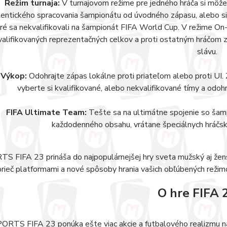
Režim turnaja:
V turnajovom režime pre jedného hráča si môžete
entického spracovania šampionátu od úvodného zápasu, alebo si 
ré sa nekvalifikovali na šampionát FIFA World Cup. V režime On-
valifikovaných reprezentačných celkov a proti ostatným hráčom 
slávu.
Výkop:
Odohrajte zápas lokálne proti priateľom alebo proti UI.
vyberte si kvalifikované, alebo nekvalifikované tímy a odo
FIFA Ultimate Team:
Tešte sa na ultimátne spojenie so ša
každodenného obsahu, vrátane špeciálnych hráčsky
S FIFA 23 prináša do najpopulárnejšej hry sveta mužský aj že
prieč platformami a nové spôsoby hrania vašich obľúbených režim
O hre FIFA 
ORTS FIFA 23 ponúka ešte viac akcie a futbalového realizmu na v