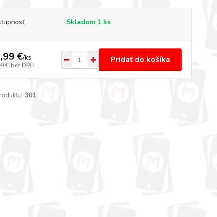
tupnosť
Skladom 1 ks
,99 €
/
ks
Pridať do košíka
99 €
bez DPH
roduktu:
301