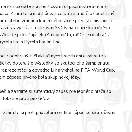
 na šampionáte s autentickým rozpisom stretnutia aj
u. Zahrajte si nadchádzajúce stretnutie či už odohraný
ami, alebo zmenou konečného skóre prepíšte históriu a
ky a zostavy sú aktualizované vždy na konci skutočného
a základe pokračujúceho šampionátu, môžete odohrať v
chla hra a Rýchla hra on-line.
d z odohraných či aktuálnych hracích dní a zahrajte si
 všetky doterajšie výsledky zo skutočného šampionátu,
z reprezentácií a doveďte ju na vrchol na FIFA World Cup.
m zápase prvého kola skupinovej fázy.
deň a zahrajte si autentický zápas pre jedného hráča so
lokálne proti priateľovi.
a zahrajte si proti priateľom on-line zápas so skutočnými