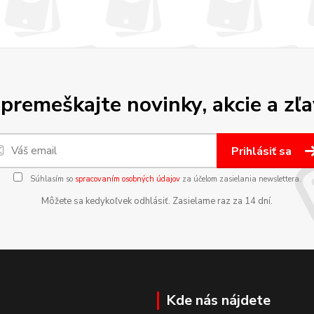
premeškajte novinky, akcie a zľa
Prihlásiť sa
Súhlasím so
spracovaním osobných údajov
za účelom zasielania newslettera.
Môžete sa kedykoľvek odhlásiť. Zasielame raz za 14 dní.
Kde nás nájdete