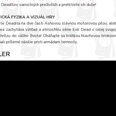
 Deaditov, samotných preživších a prehltnite ich duše!
ICKÁ FYZIKA A VIZUÁL HRY
háte Deadita na dve časti Ashovou slávnou motorovou pílou, al
ra zachytáva vzhľad a atmosféru série Evil Dead v celej svojej 
hrôzu do vášho života! Oháňajte sa krátkou hlavňovou brokovni
ali príšerné násilie proti armádam temnoty.
LER