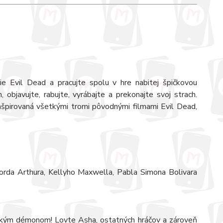
ie Evil Dead a pracujte spolu v hre nabitej špičkovou
 objavujte, rabujte, vyrábajte a prekonajte svoj strach.
nšpirovaná všetkými tromi pôvodnými filmami Evil Dead,
Lorda Arthura, Kellyho Maxwella, Pabla Simona Bolivara
nským démonom! Lovte Asha, ostatných hráčov a zároveň