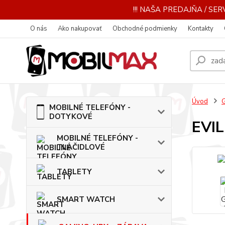
!!! NAŠA PREDAJŇA / SERV
O nás
Ako nakupovať
Obchodné podmienky
Kontakty
Úvod
MOBILNÉ TELEFÓNY -
DOTYKOVÉ
EVIL
MOBILNÉ TELEFÓNY -
TLAČIDLOVÉ
TABLETY
SMART WATCH