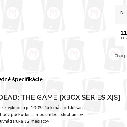
Dos
11
11,
Číslo p
tné špecifikácie
 DEAD: THE GAME [XBOX SERIES X|S]
 je z výkupu a je 100% funkčná a odskúšaná
l bez poškodenia, médium bez škrabancov
uvná záruka 12 mesiacov