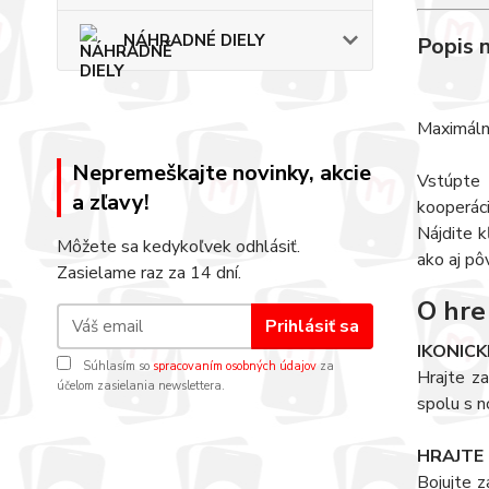
NÁHRADNÉ DIELY
Popis 
Maximálny
Nepremeškajte novinky, akcie
Vstúpte 
a zľavy!
kooperáci
Nájdite 
Môžete sa kedykoľvek odhlásiť.
ako aj pô
Zasielame raz za 14 dní.
O hre
Prihlásiť sa
IKONIC
Súhlasím so
spracovaním osobných údajov
za
Hrajte z
účelom zasielania newslettera.
spolu s n
HRAJTE
Bojujte 