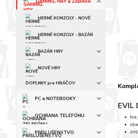
GAMING, HRY a ZÁBAVA
HERNÉ KONZOLY - NOVÉ
HERNÉ KONZOLY - BAZÁR
BAZÁR HRY
NOVÉ HRY
DOPLNKY pre HRÁČOV
Komple
PC a NOTEBOOKY
EVIL
OCHRANA TELEFÓNU
hra
oba
zml
PRÍSLUŠENSTVO