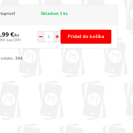
tupnosť
Skladom 1 ks
,99 €
/
ks
Pridať do košíka
99 €
bez DPH
roduktu:
304