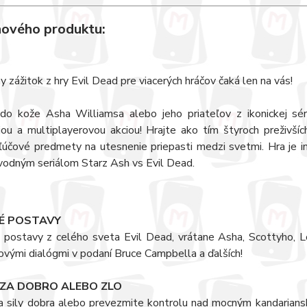
nového produktu:
 zážitok z hry Evil Dead pre viacerých hráčov čaká len na vás!
do kože Asha Williamsa alebo jeho priateľov z ikonickej sér
ou a multiplayerovou akciou! Hrajte ako tím štyroch preživších,
kľúčové predmety na utesnenie priepasti medzi svetmi. Hra je i
vodným seriálom Starz Ash vs Evil Dead.
KÉ POSTAVY
a postavy z celého sveta Evil Dead, vrátane Asha, Scottyho, 
ovými dialógmi v podaní Bruce Campbella a ďalších!
 ZA DOBRO ALEBO ZLO
za sily dobra alebo prevezmite kontrolu nad mocným kandaria