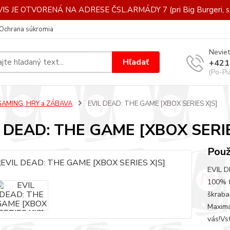
IS JE OTVORENÁ NA ADRESE ČSL.ARMÁDY 7 (pri Big Burgeri, st
Ochrana súkromia
Neviet
Hľadať
+421
(Po-Pi
GAMING, HRY a ZÁBAVA
EVIL DEAD: THE GAME [XBOX SERIES X|S]
 DEAD: THE GAME [XBOX SERIE
Použ
EVIL D
100% f
škraba
Maximá
vás!Vs