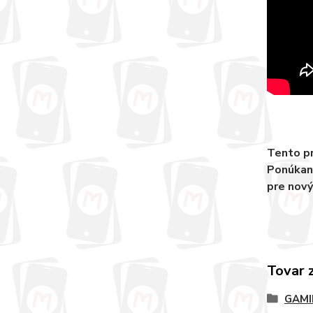
Tento pr
Ponúkané
pre nový
Tovar 
GAMI