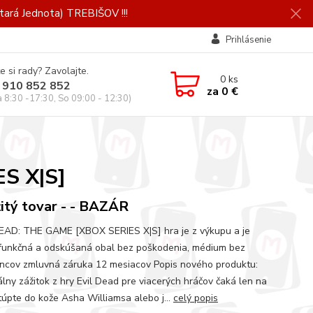
ará Jednota) TREBIŠOV !!!
Prihlásenie
e si rady? Zavolajte.
0
ks
 910 852 852
za
0 €
a 8:30 -17:30, So 09:00 - 12:30)
S X|S]
itý tovar - - BAZÁR
EAD: THE GAME [XBOX SERIES X|S] hra je z výkupu a je
unkčná a odskúšaná obal bez poškodenia, médium bez
ncov zmluvná záruka 12 mesiacov Popis nového produktu:
lny zážitok z hry Evil Dead pre viacerých hráčov čaká len na
túpte do kože Asha Williamsa alebo j...
celý popis