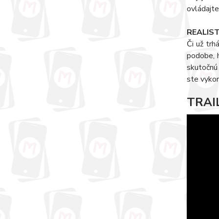
ovládajte
REALIST
Či už tr
podobe, h
skutočnú 
ste vykon
TRAI