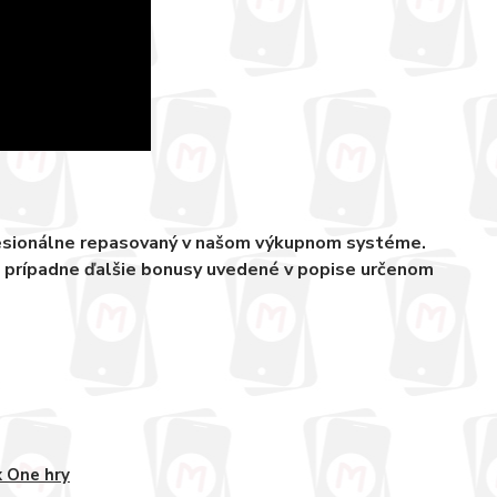
fesionálne repasovaný v našom výkupnom systéme.
, prípadne ďalšie bonusy uvedené v popise určenom
 One hry