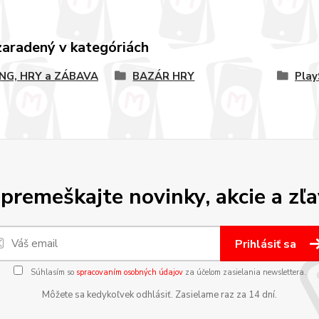
zaradený v kategóriách
NG, HRY a ZÁBAVA
BAZÁR HRY
Play
premeškajte novinky, akcie a zľa
Prihlásiť sa
Súhlasím so
spracovaním osobných údajov
za účelom zasielania newslettera.
Môžete sa kedykoľvek odhlásiť. Zasielame raz za 14 dní.