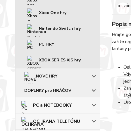
zár
Xbox One hry
Popis 
Nintendo Switch hry
Hrajte go
zažite na
PC HRY
fantasy p
XBOX SERIES X|S hry
Osl
Vdy
NOVÉ HRY
jed
Zah
DOPLNKY pre HRÁČOV
štý
Uro
PC a NOTEBOOKY
OCHRANA TELEFÓNU