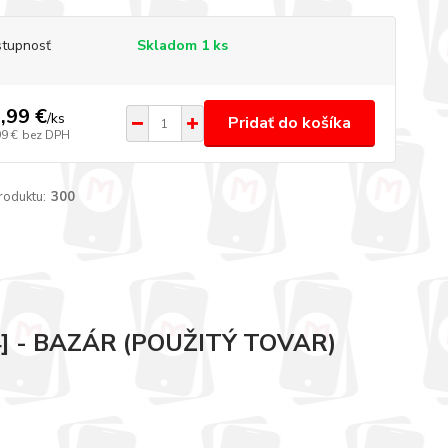
tupnosť
Skladom 1 ks
,99 €
/
ks
Pridať do košíka
99 €
bez DPH
roduktu:
300
] - BAZÁR (POUŽITÝ TOVAR)