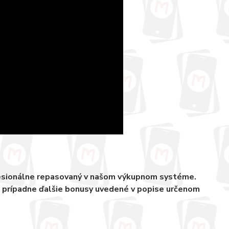
fesionálne repasovaný v našom výkupnom systéme.
, prípadne ďalšie bonusy uvedené v popise určenom