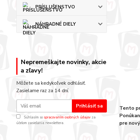
PRÍSLUŠENSTVO
NÁHRADNÉ DIELY
Nepremeškajte novinky, akcie
a zľavy!
Môžete sa kedykoľvek odhlásiť.
Zasielame raz za 14 dní.
Prihlásiť sa
Tento pr
Ponúkané
Súhlasím so
spracovaním osobných údajov
za
pre nový
účelom zasielania newslettera.