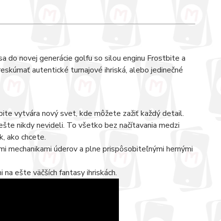
a do novej generácie golfu so silou enginu Frostbite a
reskúmať autentické turnajové ihriská, alebo jedinečné
bite vytvára nový svet, kde môžete zažiť každý detail.
 ešte nikdy nevideli. To všetko bez načítavania medzi
k, ako chcete.
nými mechanikami úderov a plne prispôsobiteľnými hernými
na ešte väčších fantasy ihriskách.