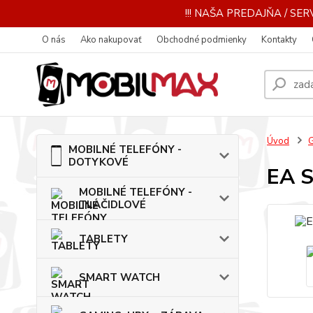
!!! NAŠA PREDAJŇA / SERV
O nás
Ako nakupovať
Obchodné podmienky
Kontakty
Úvod
MOBILNÉ TELEFÓNY -
DOTYKOVÉ
EA 
MOBILNÉ TELEFÓNY -
TLAČIDLOVÉ
TABLETY
SMART WATCH