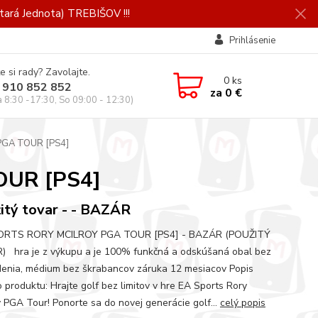
ará Jednota) TREBIŠOV !!!
Prihlásenie
e si rady? Zavolajte.
0
ks
 910 852 852
za
0 €
a 8:30 -17:30, So 09:00 - 12:30)
GA TOUR [PS4]
OUR [PS4]
itý tovar - - BAZÁR
ORTS RORY MCILROY PGA TOUR [PS4] - BAZÁR (POUŽITÝ
 hra je z výkupu a je 100% funkčná a odskúšaná obal bez
enia, médium bez škrabancov záruka 12 mesiacov Popis
 produktu: Hrajte golf bez limitov v hre EA Sports Rory
y PGA Tour! Ponorte sa do novej generácie golf...
celý popis