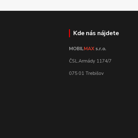
Kde nás nájdete
MOBIL
MAX
s.r.o.
ČSL.Armády 1174/7
075 01 Trebišov