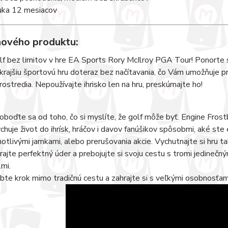
uka 12 mesiacov
nového produktu:
lf bez limitov v hre EA Sports Rory McIlroy PGA Tour! Ponorte s
jkrajšiu športovú hru doteraz bez načítavania, čo Vám umožňuje p
rostredia. Nepoužívajte ihrisko len na hru, preskúmajte ho!
oboďte sa od toho, čo si myslíte, že golf môže byť. Engine Frost
chuje život do ihrísk, hráčov i davov fanúšikov spôsobmi, aké ste
notlivými jamkami, alebo prerušovania akcie. Vychutnajte si hru ta
rajte perfektný úder a prebojujte si svoju cestu s tromi jedineč
lmi.
bte krok mimo tradičnú cestu a zahrajte si s veľkými osobnosťami 