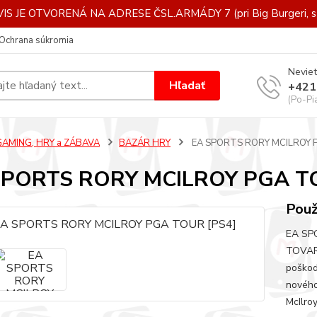
IS JE OTVORENÁ NA ADRESE ČSL.ARMÁDY 7 (pri Big Burgeri, st
Ochrana súkromia
Neviet
Hľadať
+421
(Po-Pi
GAMING, HRY a ZÁBAVA
BAZÁR HRY
EA SPORTS RORY MCILROY P
SPORTS RORY MCILROY PGA T
Použ
EA SP
TOVAR)
poškod
nového
McIlro