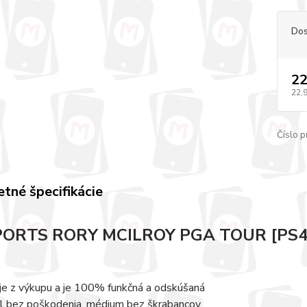
Dos
22
22,
Číslo p
tné špecifikácie
PORTS RORY MCILROY PGA TOUR [PS4
 je z výkupu a je 100% funkčná a odskúšaná
l bez poškodenia, médium bez škrabancov