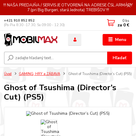
!!! NAŠA PREDAJŇA / SERVIS JE OTVORENÁ NA ADRESE ČSL.ARMÁDY
7 (pri Big Burgeri, stará Jednota) TREBIŠOV !!!
0
ks
+421 910 852 852
za
0 €
(Po-Pia 8:30 -17:30, So 09:00 - 12:30)
Menu
Hľadať
Úvod
GAMING, HRY a ZÁBAVA
Ghost of Tsushima (Director’s Cut) (PS5)
Ghost of Tsushima (Director’s
Cut) (PS5)