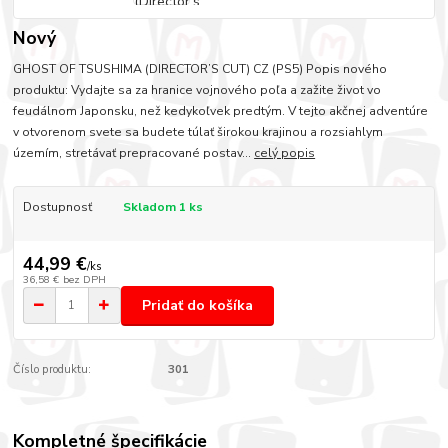
Nový
GHOST OF TSUSHIMA (DIRECTOR’S CUT) CZ (PS5) Popis nového
produktu: Vydajte sa za hranice vojnového poľa a zažite život vo
feudálnom Japonsku, než kedykoľvek predtým. V tejto akčnej adventúre
v otvorenom svete sa budete túlať širokou krajinou a rozsiahlym
územím, stretávať prepracované postav...
celý popis
Dostupnosť
Skladom 1 ks
44,99 €
/
ks
36,58 €
bez DPH
Pridať do košíka
Číslo produktu:
301
Kompletné špecifikácie