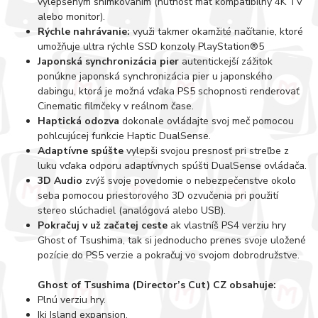
vylepšeným snímkovaním (nutnosť mať kompatibilný 4K TV
alebo monitor).
Rýchle nahrávanie:
využi takmer okamžité načítanie, ktoré
umožňuje ultra rýchle SSD konzoly PlayStation®5
Japonská synchronizácia pier
autentickejší zážitok
ponúkne japonská synchronizácia pier u japonského
dabingu, ktorá je možná vďaka PS5 schopnosti renderovať
Cinematic filmčeky v reálnom čase.
Haptická odozva
dokonale ovládajte svoj meč pomocou
pohlcujúcej funkcie Haptic DualSense.
Adaptívne spúšte
vylepši svojou presnosť pri streľbe z
luku vďaka odporu adaptívnych spúšti DualSense ovládača.
3D Audio
zvýš svoje povedomie o nebezpečenstve okolo
seba pomocou priestorového 3D ozvučenia pri použití
stereo slúchadiel (analógová alebo USB).
Pokračuj v už začatej ceste
ak vlastníš PS4 verziu hry
Ghost of Tsushima, tak si jednoducho prenes svoje uložené
pozície do PS5 verzie a pokračuj vo svojom dobrodružstve.
Ghost of Tsushima (Director’s Cut) CZ obsahuje:
Plnú verziu hry.
Iki Island expansion.