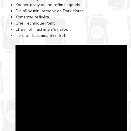
Kooperatívny online režim Legends.
Digitálny mini artbook od Dark Horse.
Komentár režiséra.
One Technique Point.
Charm of Hachiman 's Favour.
Hero of Tsushima Skin Set.