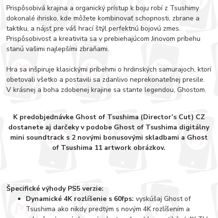
Prispôsobivá krajina a organický prístup k boju robí z Tsushimy
dokonalé ihrisko, kde môžete kombinovať schopnosti, zbrane a
taktiku, a nájsť pre váš hrací štýl perfektnú bojovú zmes.
Prispôsobivosť a kreativita sa v prebiehajúcom Jinovom príbehu
stanú vašimi najlepšími zbraňami.
Hra sa inšpiruje klasickými príbehmi o hrdinských samurajoch, ktorí
obetovali všetko a postavili sa zdanlivo neprekonateľnej presile.
V krásnej a boha zdobenej krajine sa stante legendou, Ghostom.
K predobjednávke Ghost of Tsushima (Director’s Cut) CZ
dostanete aj darčeky v podobe Ghost of Tsushima digitálny
mini soundtrack s 2 novými bonusovými skladbami a Ghost
of Tsushima 11 artwork obrázkov.
Špecifické výhody PS5 verzie:
Dynamické 4K rozlíšenie s 60fps:
vyskúšaj Ghost of
Tsushima ako nikdy predtým s novým 4K rozlíšením a