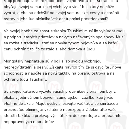
Stojí pred najťažším rozhodnutím svojho života: ctiť si tradície a
obyčaje svojej samurajskej výchovy a viesť boj, ktorý nemôže
vyhrať, alebo sa odchýliť od svojej samurajskej cesty a ochrániť
ostrov a jeho ľud akýmikoľvek dostupnými prostriedkami?
Vo svojej honbe za znovuzískaním Tsushimi musí Jin vyhľadať radu
a podporu starých priateľov a nových nečakaných spojencov. Musí
sa rozísť s tradíciou, stať sa novým typom bojovníka a za každú
cenu ochrániť to, čo zostalo z jeho domova a ľudu.
Mongolský nepriatelia sú v boji aj so svojou výzbrojou
nepredvídateľní a desiví. Získajte navrch tím, že si osvojíte Jinove
schopnosti a naučíte sa novú taktiku na obranu ostrova a na
ochranu ľudu Tsushimy.
So svojou katanou vyzvite vašich protivníkov v priamom boji z
blízka v jedinečnom bojovom samurajskom zážitku, ktorý vás
vtiahne do akcie. Majstrovsky si osvojte váš luk a so smrtiacou
presnosťou eliminujte vzdialené nebezpečia. Zdokonaľte vašu
stealth taktiku a prekvapivými útokmi dezorientujte a prepadnite
nepripravených nepriateľov.