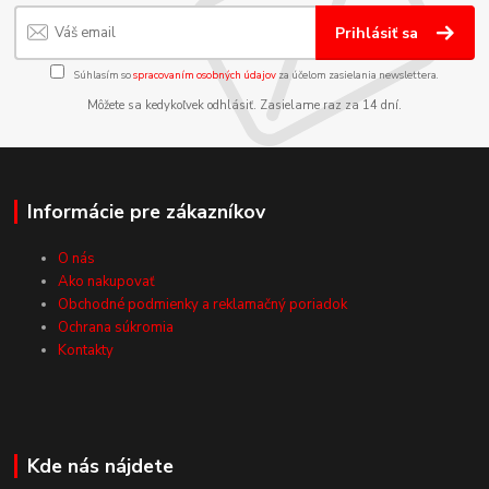
Prihlásiť sa
Súhlasím so
spracovaním osobných údajov
za účelom zasielania newslettera.
Môžete sa kedykoľvek odhlásiť. Zasielame raz za 14 dní.
Informácie pre zákazníkov
O nás
Ako nakupovať
Obchodné podmienky a reklamačný poriadok
Ochrana súkromia
Kontakty
Kde nás nájdete