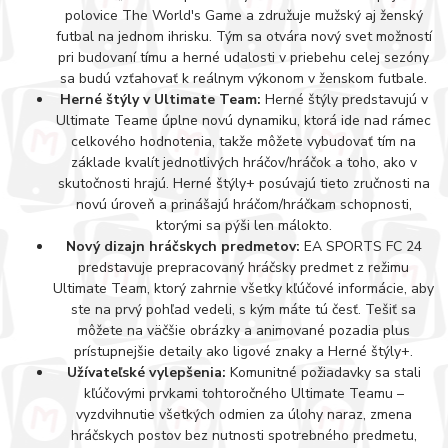
polovice The World's Game a združuje mužský aj ženský
futbal na jednom ihrisku. Tým sa otvára nový svet možností
pri budovaní tímu a herné udalosti v priebehu celej sezóny
sa budú vzťahovať k reálnym výkonom v ženskom futbale.
Herné štýly v Ultimate Team:
Herné štýly predstavujú v
Ultimate Teame úplne novú dynamiku, ktorá ide nad rámec
celkového hodnotenia, takže môžete vybudovať tím na
základe kvalít jednotlivých hráčov/hráčok a toho, ako v
skutočnosti hrajú. Herné štýly+ posúvajú tieto zručnosti na
novú úroveň a prinášajú hráčom/hráčkam schopnosti,
ktorými sa pýši len málokto.
Nový dizajn hráčskych predmetov:
EA SPORTS FC 24
predstavuje prepracovaný hráčsky predmet z režimu
Ultimate Team, ktorý zahrnie všetky kľúčové informácie, aby
ste na prvý pohľad vedeli, s kým máte tú česť. Tešiť sa
môžete na väčšie obrázky a animované pozadia plus
prístupnejšie detaily ako ligové znaky a Herné štýly+.
Užívateľské vylepšenia:
Komunitné požiadavky sa stali
kľúčovými prvkami tohtoročného Ultimate Teamu –
vyzdvihnutie všetkých odmien za úlohy naraz, zmena
hráčskych postov bez nutnosti spotrebného predmetu,