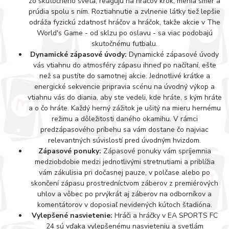
zo skutočného sveta, reagujú na hráčov krok, menia smer a
prúdia spolu s ním. Roztiahnutie a zvlnenie látky tiež lepšie
odráža fyzickú zdatnosť hráčov a hráčok, takže akcie v The
World's Game - od sklzu po oslavu - sa viac podobajú
skutočnému futbalu.
Dynamické zápasové úvody:
Dynamické zápasové úvody
vás vtiahnu do atmosféry zápasu ihneď po načítaní, ešte
než sa pustíte do samotnej akcie. Jednotlivé krátke a
energické sekvencie pripravia scénu na úvodný výkop a
vtiahnu vás do diania, aby ste vedeli, kde hráte, s kým hráte
a o čo hráte. Každý herný zážitok je ušitý na mieru hernému
režimu a dôležitosti daného okamihu. V rámci
predzápasového príbehu sa vám dostane čo najviac
relevantných súvislostí pred úvodným hvizdom.
Zápasové ponuky:
Zápasové ponuky vám spríjemnia
medziobdobie medzi jednotlivými stretnutiami a priblížia
vám zákulisia pri dočasnej pauze, v polčase alebo po
skončení zápasu prostredníctvom záberov z premiérových
uhlov a vôbec po prvýkrát aj záberov na odborníkov a
komentátorov v doposiaľ nevidených kútoch štadióna.
Vylepšené nasvietenie:
Hráči a hráčky v EA SPORTS FC
24 sú vďaka vylepšenému nasvieteniu a svetlám