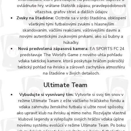
ovládnutie hry, vrátane štatistík zápasu, pravdepodobnosti
víťazstva, grafov striel a ďalších údajov.
Zvuky na štadióne:
Ocitnite sa v srdci štadióna, obklopení
všetkými tými futbalovými zvukmi s hlasnejším
skandovaním, väčšími reakciami, vášnivejšími davmi a
novými autentickými zvukovými prvkami, ako sú bubny a
húkačky.
Nová predvolená zápasová kamera:
EA SPORTS FC 24
predstavuje The World's Game z nového uhla pohľadu
vďaka taktickej kamere, ktorá poskytuje hráčom pokročilý
taktický pohľad na ihrisko a zároveň zachytáva atmosféru
na štadióne v živých detailoch.
Ultimate Team
Vybudujte si vysnívaný tím:
Vytvorte si svoj tím snov v
režime Ultimate Team z ešte väčšieho hráčskeho fondu a
vďaka zahrnutiu ženského futbalu si užite nové spôsoby,
ako upraviť klub na ihrisku aj mimo neho. Rozvíjajte vlastné
klubové legendy a vylepšujte svojich hráčov vďaka úplne
novému systému evolúcií v režime Ultimate Team. Po boku