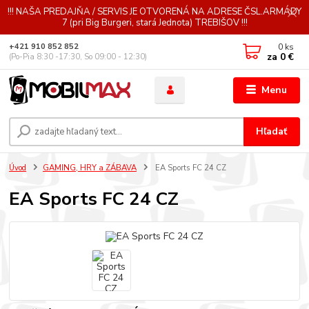
!!! NAŠA PREDAJŇA / SERVIS JE OTVORENÁ NA ADRESE ČSL.ARMÁDY
7 (pri Big Burgeri, stará Jednota) TREBIŠOV !!!
0
ks
+421 910 852 852
za
0 €
(Po-Pia 8:30 -17:30, So 09:00 - 12:30)
Menu
Hľadať
Úvod
GAMING, HRY a ZÁBAVA
EA Sports FC 24 CZ
EA Sports FC 24 CZ