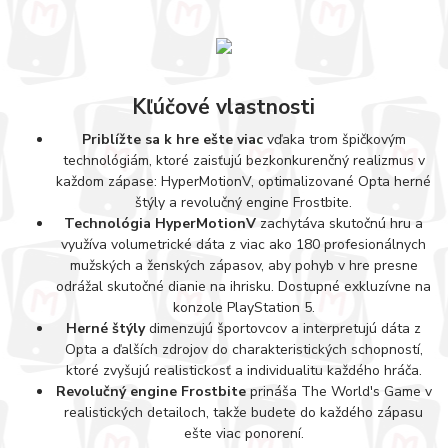
Kľúčové vlastnosti
Priblížte sa k hre ešte viac
vďaka trom špičkovým
technológiám, ktoré zaisťujú bezkonkurenčný realizmus v
každom zápase: HyperMotionV, optimalizované Opta herné
štýly a revolučný engine Frostbite.
Technológia HyperMotionV
zachytáva skutočnú hru a
využíva volumetrické dáta z viac ako 180 profesionálnych
mužských a ženských zápasov, aby pohyb v hre presne
odrážal skutočné dianie na ihrisku. Dostupné exkluzívne na
konzole PlayStation 5.
Herné štýly
dimenzujú športovcov a interpretujú dáta z
Opta a ďalších zdrojov do charakteristických schopností,
ktoré zvyšujú realistickosť a individualitu každého hráča.
Revolučný engine Frostbite
prináša The World's Game v
realistických detailoch, takže budete do každého zápasu
ešte viac ponorení.