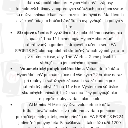
dáta sú podkladom pre HyperMotionV – zápasy
kompletných tímov v popredných súťažiach po celom svete
sú naživo snímané kamerami rozmiestnenými na štadiónoch
a získané údaje o hráčoch/hráčkach ovplyvňujú ich pohyb v
hre.
Strojové učenie:
S využitím dát z pokročilého nasnímania
zápasu 11 na 11 technológia HyperMotionV učí
patentovaný algoritmus strojového učenia série EA
SPORTS FC, ako napodobniť skutočný futbalový pohyb, a to
aj v reálnom čase, aby The World's Game pôsobila
strhujúcim a jedinečným dojmom.
Volumetrický pohyb celého tímu:
Volumetrické dáta
HyperMotionV pochádzajúce od všetkých 22 hráčov naraz
pri reálnych súťažných zápasoch sú základom pre
autentický pohyb 11 na 11 v hre. Výsledkom sú tisíce
skutočných animácií, takže sa oba tímy pohybujú ako
najlepšie kluby sveta – ako celok.
AI Mimic:
AI Mimic využíva volumetrické dáta
futbalistov/futbalistiek z reálneho sveta a pomocou
pokročilej umelej inteligencie prináša do EA SPORTS FC 24
jedinečné pohyby tela. Fanúšikovia si tak môžu užiť 1200