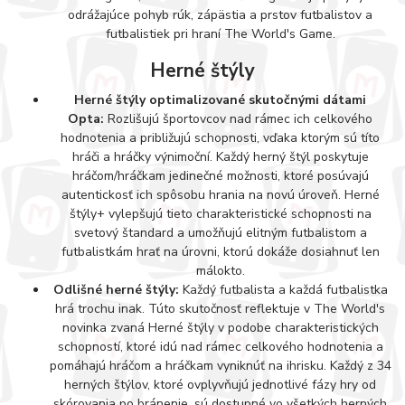
odrážajúce pohyb rúk, zápästia a prstov futbalistov a
futbalistiek pri hraní The World's Game.
Herné štýly
Herné štýly optimalizované skutočnými dátami
Opta:
Rozlišujú športovcov nad rámec ich celkového
hodnotenia a približujú schopnosti, vďaka ktorým sú títo
hráči a hráčky výnimoční. Každý herný štýl poskytuje
hráčom/hráčkam jedinečné možnosti, ktoré posúvajú
autentickosť ich spôsobu hrania na novú úroveň. Herné
štýly+ vylepšujú tieto charakteristické schopnosti na
svetový štandard a umožňujú elitným futbalistom a
futbalistkám hrať na úrovni, ktorú dokáže dosiahnuť len
málokto.
Odlišné herné štýly:
Každý futbalista a každá futbalistka
hrá trochu inak. Túto skutočnosť reflektuje v The World's
novinka zvaná Herné štýly v podobe charakteristických
schopností, ktoré idú nad rámec celkového hodnotenia a
pomáhajú hráčom a hráčkam vyniknúť na ihrisku. Každý z 34
herných štýlov, ktoré ovplyvňujú jednotlivé fázy hry od
skórovania po bránenie, sú dostupné vo všetkých herných