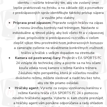
identitu – rozšírte trénerský tím, aby ste zvolený smer
lepšie praktizovali na ihrisku, a na základe dát a poznatkov
z predzápasových správ identifikujte taktický prístup súpera
a využite jeho slabiny.
Príprava pred zápasom:
Pripravte svojich hráčov na zápas
s novou úrovňou kontroly nad tréningom. Nastavte si
individuálne aj tímové plány, aby boli všetci fit a v zápasovej
praxi, prispôsobte si predzápasovú rozcvičku s cieľom
zlepšiť výkon tímu prostredníctvom jednorazových bonusov
a zamerajte cvičenie na skvalitnenie konkrétnych zručností
hráčov a hráčok s veľkým dopadom na stretnutie.
Kamera od postrannej čiary:
Prvýkrát v EA SPORTS FC
24 vstúpte do technickej zóny a pozrite sa na hru očami
kouča vďaka novej kamere v režime Kariéra trénera.
Zásluhou tejto perspektívy, ktorá je súčasťou nového
diváckeho režimu, môžete sledovať a riadiť hru bez toho,
aby ste tím priamo ovládali.
Hráčsky agent:
Vyrazte za svojou vysnívanou kariérou v
režime Kariéra hráča v EA SPORTS FC 24 s pomocou
nového hráčskeho agenta. Vyberte si, kam chcete prestúpiť,
a hráčsky agent vám ponúkne odporúčania a rady ohľadom