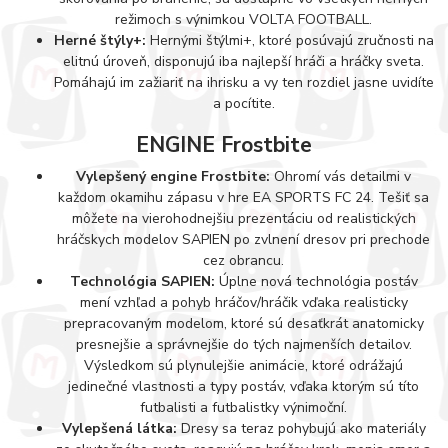
režimoch s výnimkou VOLTA FOOTBALL.
Herné štýly+:
Hernými štýlmi+, ktoré posúvajú zručnosti na
elitnú úroveň, disponujú iba najlepší hráči a hráčky sveta.
Pomáhajú im zažiariť na ihrisku a vy ten rozdiel jasne uvidíte
a pocítite.
ENGINE Frostbite
Vylepšený engine Frostbite:
Ohromí vás detailmi v
každom okamihu zápasu v hre EA SPORTS FC 24. Tešiť sa
môžete na vierohodnejšiu prezentáciu od realistických
hráčskych modelov SAPIEN po zvlnení dresov pri prechode
cez obrancu.
Technológia SAPIEN:
Úplne nová technológia postáv
mení vzhľad a pohyb hráčov/hráčik vďaka realisticky
prepracovaným modelom, ktoré sú desaťkrát anatomicky
presnejšie a správnejšie do tých najmenších detailov.
Výsledkom sú plynulejšie animácie, ktoré odrážajú
jedinečné vlastnosti a typy postáv, vďaka ktorým sú títo
futbalisti a futbalistky výnimoční.
Vylepšená látka:
Dresy sa teraz pohybujú ako materiály