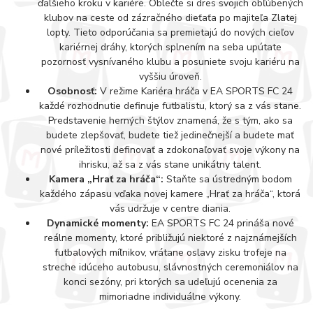
ďalšieho kroku v kariére. Oblečte si dres svojich obľúbených
klubov na ceste od zázračného dieťaťa po majiteľa Zlatej
lopty. Tieto odporúčania sa premietajú do nových cieľov
kariérnej dráhy, ktorých splnením na seba upútate
pozornosť vysnívaného klubu a posuniete svoju kariéru na
vyššiu úroveň.
Osobnosť:
V režime Kariéra hráča v EA SPORTS FC 24
každé rozhodnutie definuje futbalistu, ktorý sa z vás stane.
Predstavenie herných štýlov znamená, že s tým, ako sa
budete zlepšovať, budete tiež jedinečnejší a budete mať
nové príležitosti definovať a zdokonaľovať svoje výkony na
ihrisku, až sa z vás stane unikátny talent.
Kamera „Hrať za hráča“:
Staňte sa ústredným bodom
každého zápasu vďaka novej kamere „Hrať za hráča“, ktorá
vás udržuje v centre diania.
Dynamické momenty:
EA SPORTS FC 24 prináša nové
reálne momenty, ktoré približujú niektoré z najznámejších
futbalových míľnikov, vrátane oslavy zisku trofeje na
streche idúceho autobusu, slávnostných ceremoniálov na
konci sezóny, pri ktorých sa udeľujú ocenenia za
mimoriadne individuálne výkony.