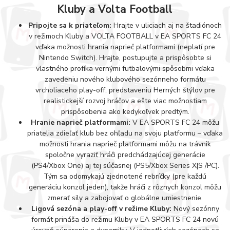
Kluby a Volta Football
Pripojte sa k priateľom:
Hrajte v uliciach aj na štadiónoch
v režimoch Kluby a VOLTA FOOTBALL v EA SPORTS FC 24
vďaka možnosti hrania naprieč platformami (neplatí pre
Nintendo Switch). Hrajte, postupujte a prispôsobte si
vlastného profíka vernými futbalovými spôsobmi vďaka
zavedeniu nového klubového sezónneho formátu
vrcholiaceho play-off, predstaveniu Herných štýlov pre
realistickejší rozvoj hráčov a ešte viac možnostiam
prispôsobenia ako kedykoľvek predtým.
Hranie naprieč platformami:
V EA SPORTS FC 24 môžu
priatelia zdieľať klub bez ohľadu na svoju platformu – vďaka
možnosti hrania naprieč platformami môžu na trávnik
spoločne vyraziť hráči predchádzajúcej generácie
(PS4/Xbox One) aj tej súčasnej (PS5/Xbox Series X|S /PC).
Tým sa odomykajú zjednotené rebríčky (pre každú
generáciu konzol jeden), takže hráči z rôznych konzol môžu
zmerať sily a zabojovať o globálne umiestnenie.
Ligová sezóna a play-off v režime Kluby:
Nový sezónny
formát prináša do režimu Kluby v EA SPORTS FC 24 novú