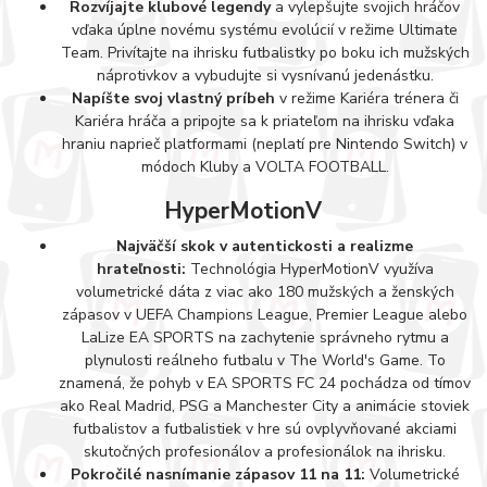
Rozvíjajte klubové legendy
a vylepšujte svojich hráčov
vďaka úplne novému systému evolúcií v režime Ultimate
Team. Privítajte na ihrisku futbalistky po boku ich mužských
náprotivkov a vybudujte si vysnívanú jedenástku.
Napíšte svoj vlastný príbeh
v režime Kariéra trénera či
Kariéra hráča a pripojte sa k priateľom na ihrisku vďaka
hraniu naprieč platformami (neplatí pre Nintendo Switch) v
módoch Kluby a VOLTA FOOTBALL.
HyperMotionV
Najväčší skok v autentickosti a realizme
hrateľnosti:
Technológia HyperMotionV využíva
volumetrické dáta z viac ako 180 mužských a ženských
zápasov v UEFA Champions League, Premier League alebo
LaLize EA SPORTS na zachytenie správneho rytmu a
plynulosti reálneho futbalu v The World's Game. To
znamená, že pohyb v EA SPORTS FC 24 pochádza od tímov
ako Real Madrid, PSG a Manchester City a animácie stoviek
futbalistov a futbalistiek v hre sú ovplyvňované akciami
skutočných profesionálov a profesionálok na ihrisku.
Pokročilé nasnímanie zápasov 11 na 11:
Volumetrické