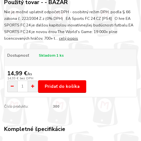
Použitý tovar - - BAZÁR
Nie je možné uplatniť odpočet DPH - osobitný režim DPH, podľa § 66
zákona č. 222/2004 Z.z (0% DPH) EA Sports FC 24 CZ [PS4] O hre EA
SPORTS FC 24 je ďalšou kapitolou inovatívnejšej budúcnosti futbalu.EA
SPORTS FC 24 je novou érou The World's Game: 19 000+ plne
licencovaných hráčov, 700+ t...
celý popis
Dostupnosť
Skladom 1 ks
14,99 €
/
ks
14,99 €
bez DPH
Pridať do košíka
Číslo produktu:
300
Kompletné špecifikácie