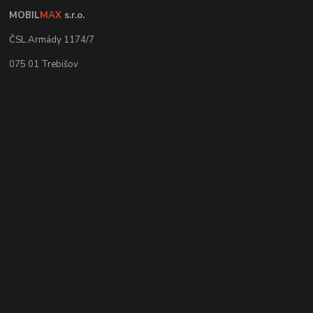
MOBIL
MAX
s.r.o.
ČSL.Armády 1174/7
075 01 Trebišov