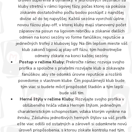
úroveň súperenia a dynamiky. V jednotlivých sezónach sa
kluby stretnú v rámci ligovej fázy, počas ktorej sa pokúsia
získaním dostatočného počtu bodov postúpiť z najnižšej
divízie až do tej najvyššej. Každá sezóna vyvrcholí úplne
novou fázou play-off, v ktorej kluby majú stanovený počet
zápasov na posun na ligovom rebríčku a získanie ďalších
odmien na konci sezóny vo forme fanúšikov, reputácie a
jedinečných trofejí z klubovej ligy. Na čím lepšom mieste váš
klub zakončí ligovú aj play-off fázu, tým hodnotnejšie
odmeny získate na konci každej sezóny.
Postup v režime Kluby:
Prekročte rámec rozvoja svojho
profíka a spoločne s priateľmi rozvíjajte klub a získavajte
fanúšikov, aby ste odomkli úrovne reputácie a rozšírili
povedomie o vlastnom klube. Čím populárnejší klub bude,
tým viac si budete môcť prispôsobiť štadión a tým lepší
bude váš tím.
Herné štýly v režime Kluby:
Rozvíjajte svojho profíka v
obľúbeného hráča vďaka Herným štýlom, jedinečným
charakteristickým schopnostiam, vďaka ktorým vynikne na
ihrisku. Zásluhou jednotlivých herných štýlov sa váš profík
ešte viac odlíši od ostatných a zároveň si odomknete novú
úroveň prispôsobenia, s ktorou získate kontrolu nad tým,