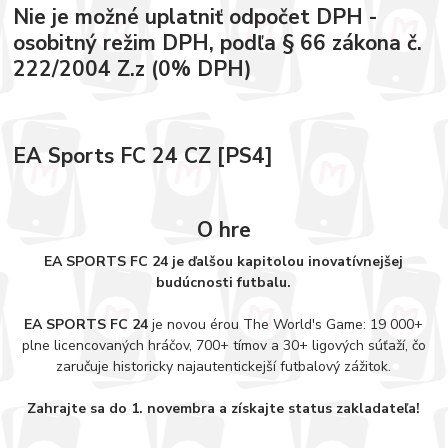
Nie je možné uplatniť odpočet DPH -
osobitný režim DPH, podľa § 66 zákona č.
222/2004 Z.z (0% DPH)
EA Sports FC 24 CZ [PS4]
O hre
EA SPORTS FC 24 je ďalšou kapitolou inovatívnejšej
budúcnosti futbalu.
EA SPORTS FC 24
je novou érou The World's Game: 19 000+
plne licencovaných hráčov, 700+ tímov a 30+ ligových súťaží, čo
zaručuje historicky najautentickejší futbalový zážitok.
Zahrajte sa do 1. novembra a získajte status zakladateľa!