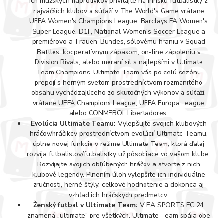
ich mužských náprotivkov privítajte na ihrisku futbalistky z
najväčších klubov a súťaží v The World's Game vrátane
UEFA Women's Champions League, Barclays FA Women's
Super League, D1F, National Women's Soccer League a
premiérovo aj Frauen-Bundes, sólovému hraniu v Squad
Battles, kooperatívnym zápasom, on-line zápoleniu v
Division Rivals, alebo meraní síl s najlepšími v Ultimate
Team Champions. Ultimate Team vás po celú sezónu
prepojí s herným svetom prostredníctvom rozmanitého
obsahu vychádzajúceho zo skutočných výkonov a súťaží,
vrátane UEFA Champions League, UEFA Europa League
alebo CONMEBOL Libertadores.
Evolúcia Ultimate Teamu:
Vylepšujte svojich klubových
hráčov/hráčikov prostredníctvom evolúcií Ultimate Teamu,
úplne novej funkcie v režime Ultimate Team, ktorá ďalej
rozvíja futbalistov/futbalistky už pôsobiace vo vašom klube.
Rozvíjajte svojich obľúbených hráčov a stvorte z nich
klubové legendy. Plnením úloh vylepšite ich individuálne
zručnosti, herné štýly, celkové hodnotenie a dokonca aj
vzhľad ich hráčskych predmetov.
Ženský futbal v Ultimate Team:
V EA SPORTS FC 24
znamená „ultimate“ pre všetkých. Ultimate Team spája obe