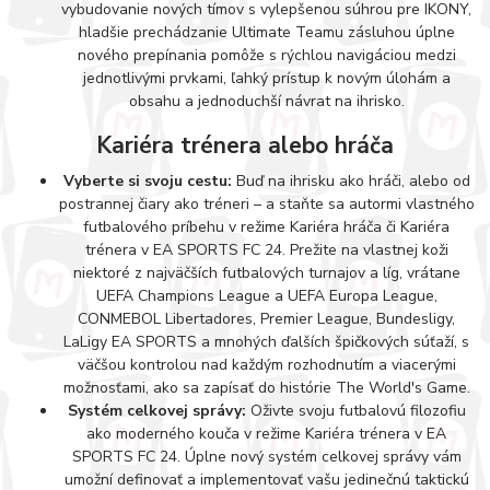
vybudovanie nových tímov s vylepšenou súhrou pre IKONY,
hladšie prechádzanie Ultimate Teamu zásluhou úplne
nového prepínania pomôže s rýchlou navigáciou medzi
jednotlivými prvkami, ľahký prístup k novým úlohám a
obsahu a jednoduchší návrat na ihrisko.
Kariéra trénera alebo hráča
Vyberte si svoju cestu:
Buď na ihrisku ako hráči, alebo od
postrannej čiary ako tréneri – a staňte sa autormi vlastného
futbalového príbehu v režime Kariéra hráča či Kariéra
trénera v EA SPORTS FC 24. Prežite na vlastnej koži
niektoré z najväčších futbalových turnajov a líg, vrátane
UEFA Champions League a UEFA Europa League,
CONMEBOL Libertadores, Premier League, Bundesligy,
LaLigy EA SPORTS a mnohých ďalších špičkových súťaží, s
väčšou kontrolou nad každým rozhodnutím a viacerými
možnosťami, ako sa zapísať do histórie The World's Game.
Systém celkovej správy:
Oživte svoju futbalovú filozofiu
ako moderného kouča v režime Kariéra trénera v EA
SPORTS FC 24. Úplne nový systém celkovej správy vám
umožní definovať a implementovať vašu jedinečnú taktickú