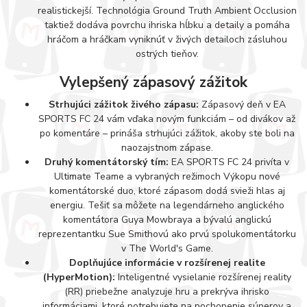
realistickejší. Technológia Ground Truth Ambient Occlusion
taktiež dodáva povrchu ihriska hĺbku a detaily a pomáha
hráčom a hráčkam vyniknúť v živých detailoch zásluhou
ostrých tieňov.
Vylepšený zápasový zážitok
Strhujúci zážitok živého zápasu:
Zápasový deň v EA
SPORTS FC 24 vám vďaka novým funkciám – od divákov až
po komentáre – prináša strhujúci zážitok, akoby ste boli na
naozajstnom zápase.
Druhý komentátorský tím:
EA SPORTS FC 24 privíta v
Ultimate Teame a vybraných režimoch Výkopu nové
komentátorské duo, ktoré zápasom dodá svieži hlas aj
energiu. Tešiť sa môžete na legendárneho anglického
komentátora Guya Mowbraya a bývalú anglickú
reprezentantku Sue Smithovú ako prvú spolukomentátorku
v The World's Game.
Doplňujúce informácie v rozšírenej realite
(HyperMotion):
Inteligentné vysielanie rozšírenej reality
(RR) priebežne analyzuje hru a prekrýva ihrisko
informáciami, ktoré potrebujete na pochopenie súperov a