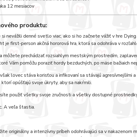
uka 12 mesiacov
nového produktu:
 si nevážili denné svetlo viac, ako si ho začnete vážiť v hre Dying 
ht je first-person akčná hororová hra, ktorá sa odohráva v roz
a môžete prechádzať rozsiahlym mestským prostredím, zaplaven
toré Vám pomôžu poraziť hordy bezduchých, po mäse bažiaich nepr
 však lovec stáva korisťou a infikovaní sa stávajú agresívnejšími a
 ktorí opúšťajú svoje úkryty, aby sa nakŕmili.
íte použiť všetky svoje zručnosti a všetky dostupné prostriedky, 
. A veľa štastia.
žite originálny a intenzívny príbeh odohrávajúci sa v nakazenom