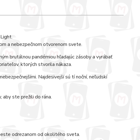
Light.
ľahlom a nebezpečnom otvorenom svete.
ým brutálnou pandémiou hľadajúc zásoby a vyrábať
iateľov, ktorých stvorila nákaza.
 nebezpečnejšími. Najdesivejší sú tí noční, neľudskí
aby ste prežili do rána.
 meste odrezanom od okolitého sveta.