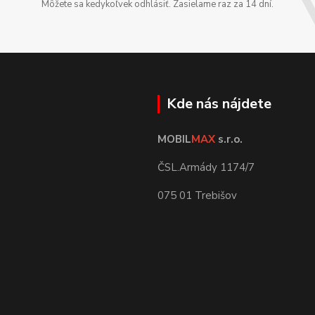
Môžete sa kedykoľvek odhlásiť. Zasielame raz za 14 dní.
Kde nás nájdete
MOBIL
MAX
s.r.o.
ČSL.Armády 1174/7
075 01 Trebišov