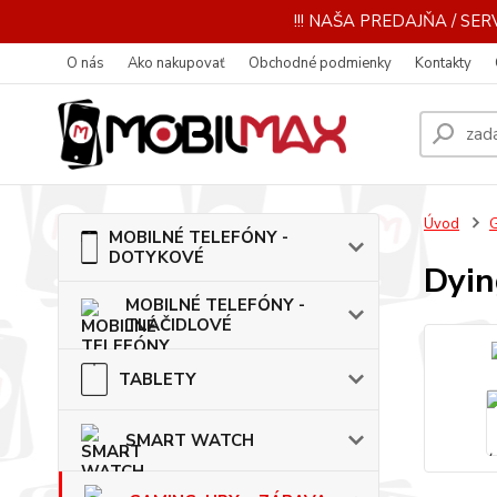
!!! NAŠA PREDAJŇA / SERV
O nás
Ako nakupovať
Obchodné podmienky
Kontakty
Úvod
MOBILNÉ TELEFÓNY -
DOTYKOVÉ
Dyin
MOBILNÉ TELEFÓNY -
TLAČIDLOVÉ
TABLETY
SMART WATCH