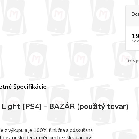
Dos
19
19,
Číslo p
tné špecifikácie
 Light [PS4] - BAZÁR (použitý tovar)
 je z výkupu a je 100% funkčná a odskúšaná
l bez poškodenia, médium bez škrabancov