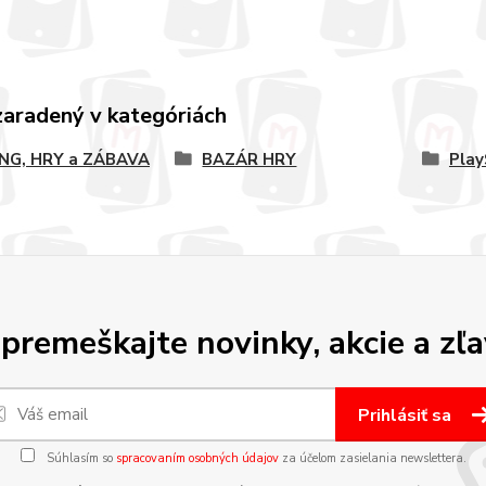
zaradený v kategóriách
NG, HRY a ZÁBAVA
BAZÁR HRY
Play
premeškajte novinky, akcie a zľa
Prihlásiť sa
Súhlasím so
spracovaním osobných údajov
za účelom zasielania newslettera.