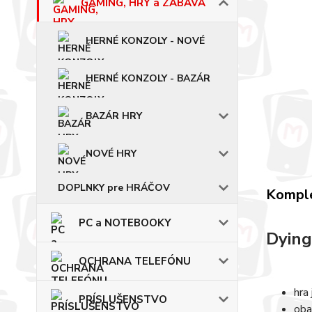
GAMING, HRY a ZÁBAVA
HERNÉ KONZOLY - NOVÉ
HERNÉ KONZOLY - BAZÁR
BAZÁR HRY
NOVÉ HRY
DOPLNKY pre HRÁČOV
Komple
PC a NOTEBOOKY
Dying
OCHRANA TELEFÓNU
hra
PRÍSLUŠENSTVO
oba