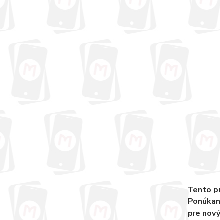
Tento pr
Ponúkané
pre nový