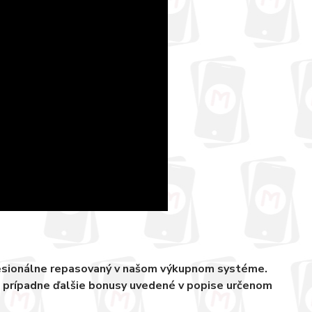
fesionálne repasovaný v našom výkupnom systéme.
, prípadne ďalšie bonusy uvedené v popise určenom