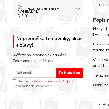
zár
NÁHRADNÉ DIELY
Popis 
Nikdy ste
Dying Lig
Nepremeškajte novinky, akcie
Počas dň
a zľavy!
zbrane, k
Môžete sa kedykoľvek odhlásiť.
V noci sa
Zasielame raz za 14 dní.
predátori,
Prihlásiť sa
Teraz mus
Súhlasím so
spracovaním osobných údajov
za
Dobrú noc
účelom zasielania newslettera.
Pre