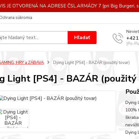
IS JE OTVORENÁ NA ADRESE ČSL.ARMÁDY 7 (pri Big Burgeri, st
Ochrana súkromia
Neviet
Hľadať
+421
(Po-Pi
GAMING, HRY a ZÁBAVA
Dying Light [PS4] - BAZÁR (použitý tovar)
g Light [PS4] - BAZÁR (použitý 
Použ
Dying 
100% f
škraba
nevážil
Dying L