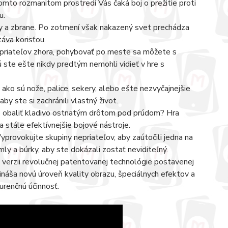
mto rozmanitom prostredí Vás čaká boj o prežitie proti
u.
 a zbrane. Po zotmení však nakazený svet prechádza
áva korisťou.
nepriateľov zhora, pohybovať po meste sa môžete s
 ste ešte nikdy predtým nemohli vidieť v hre s
 ako sú nože, palice, sekery, alebo ešte nezvyčajnejšie
aby ste si zachránili vlastný život.
bo obaliť kladivo ostnatým drôtom pod prúdom? Hra
 stále efektívnejšie bojové nástroje.
Vyprovokujte skupiny nepriateľov, aby zaútočili jedna na
mly a búrky, aby ste dokázali zostať neviditeľný.
j verzii revolučnej patentovanej technológie postavenej
náša novú úroveň kvality obrazu, špeciálnych efektov a
renčnú účinnosť.