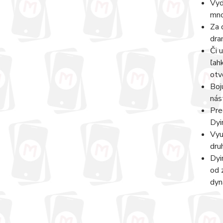
Vyd
mno
Za 
dra
Či 
ľah
otv
Boj
nás
Pre
Dyi
Vyu
dru
Dyi
od 
dyn