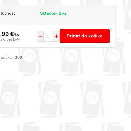
tupnosť
Skladom 1 ks
,99 €
/
ks
Pridať do košíka
99 €
bez DPH
roduktu:
300