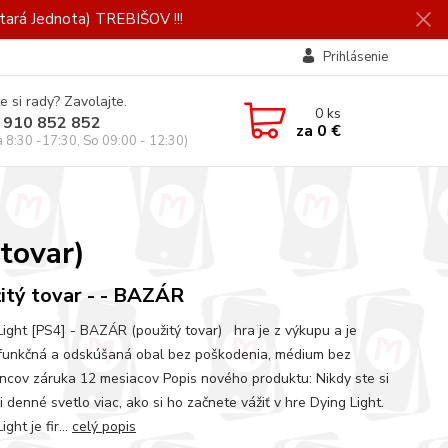
ará Jednota) TREBIŠOV !!!
Prihlásenie
e si rady? Zavolajte.
0
ks
 910 852 852
za
0 €
a 8:30 -17:30, So 09:00 - 12:30)
tovar)
itý tovar - - BAZÁR
Light [PS4] - BAZÁR (použitý tovar) hra je z výkupu a je
unkčná a odskúšaná obal bez poškodenia, médium bez
ncov záruka 12 mesiacov Popis nového produktu: Nikdy ste si
i denné svetlo viac, ako si ho začnete vážiť v hre Dying Light.
ight je fir...
celý popis