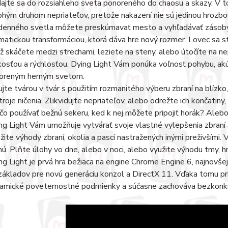
ajte sa do rozsiahleho sveta ponoreného do chaosu a skazy. V to
hým druhom nepriateľov, pretože nakazení nie sú jedinou hrozbo
denného svetla môžete preskúmavať mesto a vyhľadávať zásoby
matickou transformáciou, ktorá dáva hre nový rozmer. Lovec sa st
už skáčete medzi strechami, leziete na steny, alebo útočíte na 
kosťou a rýchlosťou. Dying Light Vám ponúka voľnosť pohybu, akú
oreným herným svetom.
ujte tvárou v tvár s použitím rozmanitého výberu zbraní na blízko,
troje ničenia. Zlikvidujte nepriateľov, alebo odrežte ich končatiny, 
čo používať bežnú sekeru, ked k nej môžete pripojiť horák? Ale
ng Light Vám umožňuje vytvárať svoje vlastné vylepšenia zbraní a
žite výhody zbraní, okolia a pascí nastražených inými preživšími. 
hú. Plňte úlohy vo dne, alebo v noci, alebo využite výhodu tmy, h
ng Light je prvá hra bežiaca na engine Chrome Engine 6, najnovše
základov pre novú generáciu konzol a DirectX 11. Vďaka tomu pri
amické poveternostné podmienky a súčasne zachováva bezkonku