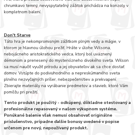
chrumkavo temný, nevyspytateľný zážitok prichádza na konzoly v
kompletnom balení.
Don't Starve
Táto hra je nekompromisným zážitkom plným vedy a mágie, v
ktorom je hlavnou úlohou prežiť. Hráte v úlohe Wilsona,
nebojácneho aristokratického vedca, ktorý bol uväznený
démonom a prenesený do mysteriózneho divokého sveta. Wilson
sa musí naučiť využiť prírodu a jej obyvateľov ak sa chce dostať
domov. Vstúpte do podivuhodného a nepreskúmaného sveta
plného nezvyčajných príšer, nebezpečenstiev a prekvapení.
Zbierajte materiály na vyrábanie predmetov a stavieb, ktoré Vám
pomôžu pri prežití.
Tento produkt je použitý - odkúpený, dôkladne otestovaný a
profesionálne repasovaný v našom výkupnom systéme.
Ponúkané balenie však nemusí obsahovať originálne
príslušenstvo, prípadne ďalšie bonusy uvedené v popise
určenom pre nový, nepoužívaný produkt.