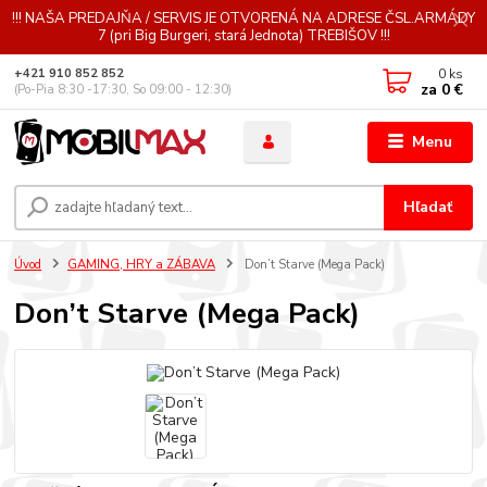
!!! NAŠA PREDAJŇA / SERVIS JE OTVORENÁ NA ADRESE ČSL.ARMÁDY
7 (pri Big Burgeri, stará Jednota) TREBIŠOV !!!
0
ks
+421 910 852 852
za
0 €
(Po-Pia 8:30 -17:30, So 09:00 - 12:30)
Menu
Hľadať
Úvod
GAMING, HRY a ZÁBAVA
Don’t Starve (Mega Pack)
Don’t Starve (Mega Pack)