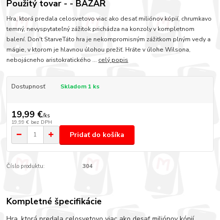
Použitý tovar - - BAZÁR
Hra, ktorá predala celosvetovo viac ako desať miliónov kópií, chrumkavo
temný, nevyspytateľný zážitok prichádza na konzoly v kompletnom
balení. Don't StarveTáto hra je nekompromisným zážitkom plným vedy a
mágie, v ktorom je hlavnou úlohou prežiť. Hráte v úlohe Wilsona,
nebojácneho aristokratického ...
celý popis
Dostupnosť
Skladom 1 ks
19,99 €
/
ks
19,99 €
bez DPH
Pridať do košíka
Číslo produktu:
304
Kompletné špecifikácie
Hra, ktorá predala celosvetovo viac ako desať miliónov kópií,