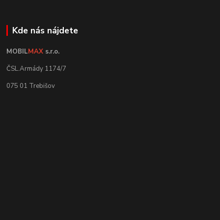
Kde nás nájdete
MOBIL
MAX
s.r.o.
ČSL.Armády 1174/7
075 01 Trebišov