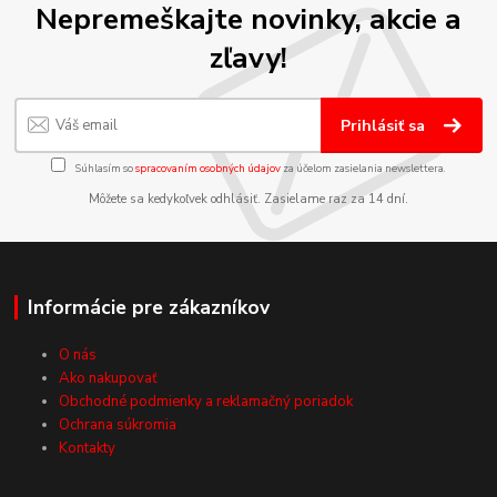
Nepremeškajte novinky, akcie a
zľavy!
Prihlásiť sa
Súhlasím so
spracovaním osobných údajov
za účelom zasielania newslettera.
Môžete sa kedykoľvek odhlásiť. Zasielame raz za 14 dní.
Informácie pre zákazníkov
O nás
Ako nakupovať
Obchodné podmienky a reklamačný poriadok
Ochrana súkromia
Kontakty