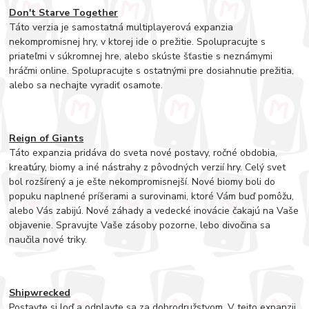
Don't Starve Together
Táto verzia je samostatná multiplayerová expanzia
nekompromisnej hry, v ktorej ide o prežitie. Spolupracujte s
priateľmi v súkromnej hre, alebo skúste šťastie s neznámymi
hráčmi online. Spolupracujte s ostatnými pre dosiahnutie prežitia,
alebo sa nechajte vyradiť osamote.
Reign of Giants
Táto expanzia pridáva do sveta nové postavy, ročné obdobia,
kreatúry, biomy a iné nástrahy z pôvodných verzií hry. Celý svet
bol rozšírený a je ešte nekompromisnejší. Nové biomy boli do
popuku naplnené príšerami a surovinami, ktoré Vám buď pomôžu,
alebo Vás zabijú. Nové záhady a vedecké inovácie čakajú na Vaše
objavenie. Spravujte Vaše zásoby pozorne, lebo divočina sa
naučila nové triky.
Shipwrecked
Postavte si loď a odplavte sa za dobrodružstvom. V tejto expanzii