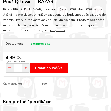
Použitý tovar - - BAZÁR
POPIS PRODUKTU BAZAR, ide o použitý kus, 100% stav, 100% záruka.
Akčná hra pre viacerých hráčov zasadená do budúcnosti vás zavedie do
vesmíru, ktorý je zdevastovaný neustálymi vojnami. Predtým bezpečné
miesta na Marse, Venuši a Zemi podľahli skaze a jediné bezpečné
miesto zachránené pred vojno...
celý popis
Dostupnosť
Skladom 1 ks
4,99 €
/
ks
4,99 €
bez DPH
Pridať do košíka
Číslo produktu:
300
Kompletné špecifikácie