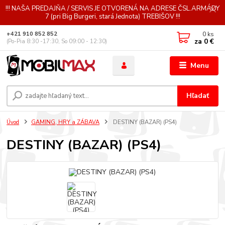
!!! NAŠA PREDAJŇA / SERVIS JE OTVORENÁ NA ADRESE ČSL.ARMÁDY
7 (pri Big Burgeri, stará Jednota) TREBIŠOV !!!
0
ks
+421 910 852 852
za
0 €
(Po-Pia 8:30 -17:30, So 09:00 - 12:30)
Menu
Hľadať
Úvod
GAMING, HRY a ZÁBAVA
DESTINY (BAZAR) (PS4)
DESTINY (BAZAR) (PS4)