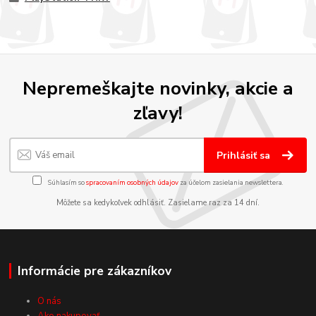
Nepremeškajte novinky, akcie a
zľavy!
Prihlásiť sa
Súhlasím so
spracovaním osobných údajov
za účelom zasielania newslettera.
Môžete sa kedykoľvek odhlásiť. Zasielame raz za 14 dní.
Informácie pre zákazníkov
O nás