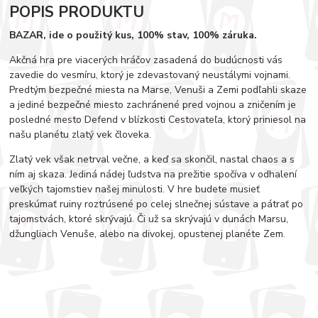
POPIS PRODUKTU
BAZAR, ide o použitý kus, 100% stav, 100% záruka.
Akčná hra pre viacerých hráčov zasadená do budúcnosti vás
zavedie do vesmíru, ktorý je zdevastovaný neustálymi vojnami.
Predtým bezpečné miesta na Marse, Venuši a Zemi podľahli skaze
a jediné bezpečné miesto zachránené pred vojnou a zničením je
posledné mesto Defend v blízkosti Cestovateľa, ktorý priniesol na
našu planétu zlatý vek človeka.
Zlatý vek však netrval večne, a keď sa skončil, nastal chaos a s
ním aj skaza. Jediná nádej ľudstva na prežitie spočíva v odhalení
veľkých tajomstiev našej minulosti. V hre budete musieť
preskúmať ruiny roztrúsené po celej slnečnej sústave a pátrať po
tajomstvách, ktoré skrývajú. Či už sa skrývajú v dunách Marsu,
džungliach Venuše, alebo na divokej, opustenej planéte Zem.