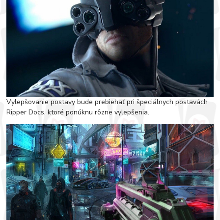
Vylepšovanie postavy bude prebiehať pri špeciálnych postavách
Ripper Docs, ktoré ponúknu rôzne vylepšenia.