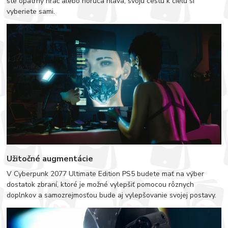
ste opatrný hráč alebo horúca hlava, svoju cestu k cieľu si
vyberiete sami.
Užitočné augmentácie
V Cyberpunk 2077 Ultimate Edition PS5 budete mať na výber
dostatok zbraní, ktoré je možné vylepšiť pomocou rôznych
doplnkov a samozrejmosťou bude aj vylepšovanie svojej postavy.