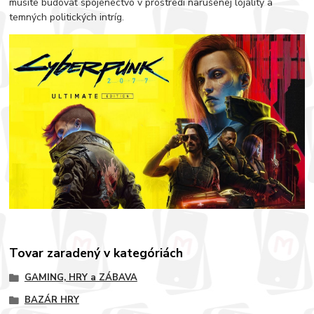
musíte budovať spojenectvo v prostredí narušenej lojality a
temných politických intríg.
Tovar zaradený v kategóriách
GAMING, HRY a ZÁBAVA
BAZÁR HRY