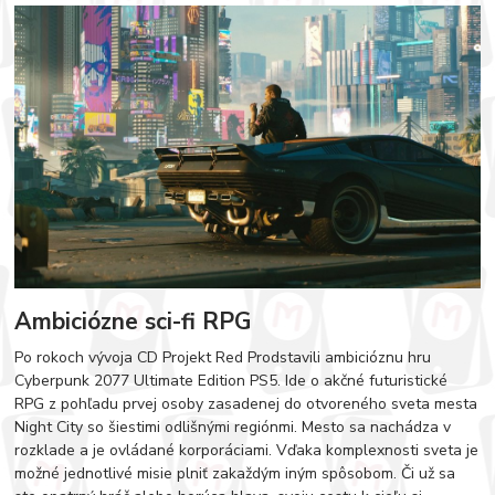
Ambiciózne sci-fi RPG
Po rokoch vývoja CD Projekt Red Prodstavili ambicióznu hru
Cyberpunk 2077 Ultimate Edition PS5. Ide o akčné futuristické
RPG z pohľadu prvej osoby zasadenej do otvoreného sveta mesta
Night City so šiestimi odlišnými regiónmi. Mesto sa nachádza v
rozklade a je ovládané korporáciami. Vďaka komplexnosti sveta je
možné jednotlivé misie plniť zakaždým iným spôsobom. Či už sa