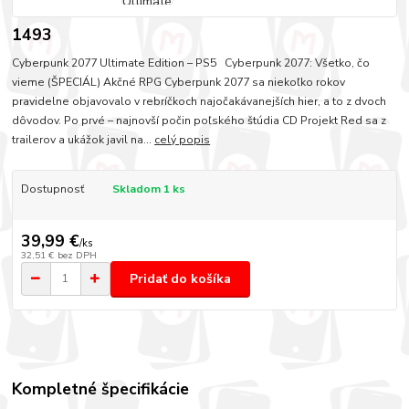
1493
Cyberpunk 2077 Ultimate Edition – PS5 Cyberpunk 2077: Všetko, čo
vieme (ŠPECIÁL) Akčné RPG Cyberpunk 2077 sa niekoľko rokov
pravidelne objavovalo v rebríčkoch najočakávanejších hier, a to z dvoch
dôvodov. Po prvé – najnovší počin poľského štúdia CD Projekt Red sa z
trailerov a ukážok javil na...
celý popis
Dostupnosť
Skladom 1 ks
39,99 €
/
ks
32,51 €
bez DPH
Pridať do košíka
Kompletné špecifikácie