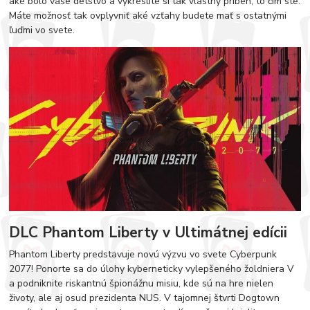
aké bolo vaše detstvo a vykreslíte si tak vlastný príbeh, to čím ste.
Máte možnosť tak ovplyvniť aké vzťahy budete mať s ostatnými
ľuďmi vo svete.
DLC Phantom Liberty v Ultimátnej edícii
Phantom Liberty predstavuje novú výzvu vo svete Cyberpunk
2077! Ponorte sa do úlohy kyberneticky vylepšeného žoldniera V
a podniknite riskantnú špionážnu misiu, kde sú na hre nielen
životy, ale aj osud prezidenta NUS. V tajomnej štvrti Dogtown