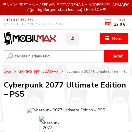
!!! NAŠA PREDAJŇA / SERVIS JE OTVORENÁ NA ADRESE ČSL.ARMÁDY
7 (pri Big Burgeri, stará Jednota) TREBIŠOV !!!
0
ks
+421 910 852 852
za
0 €
(Po-Pia 8:30 -17:30, So 09:00 - 12:30)
Menu
Hľadať
Úvod
GAMING, HRY a ZÁBAVA
Cyberpunk 2077 Ultimate Edition – PS5
Cyberpunk 2077 Ultimate Edition
– PS5