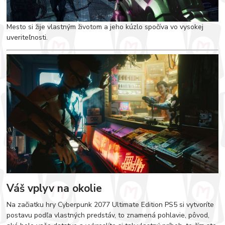
Mesto si žije vlastným životom a jeho kúzlo spočíva vo vysokej
uveriteľnosti.
Váš vplyv na okolie
Na začiatku hry Cyberpunk 2077 Ultimate Edition PS5 si vytvoríte
postavu podľa vlastných predstáv, to znamená pohlavie, pôvod,