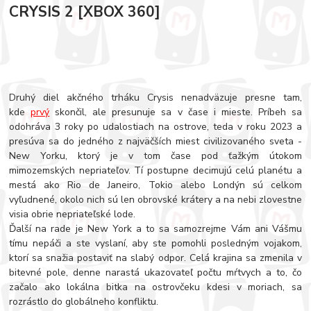
CRYSIS 2 [XBOX 360]
Druhý diel akčného trháku Crysis nenadväzuje presne tam,
kde
prvý
skončil, ale presunuje sa v čase i mieste. Príbeh sa
odohráva 3 roky po udalostiach na ostrove, teda v roku 2023 a
presúva sa do jedného z najväčších miest civilizovaného sveta -
New Yorku, ktorý je v tom čase pod ťažkým útokom
mimozemských nepriateľov. Tí postupne decimujú celú planétu a
mestá ako Rio de Janeiro, Tokio alebo Londýn sú celkom
vyľudnené, okolo nich sú len obrovské krátery a na nebi zlovestne
visia obrie nepriateľské lode.
Ďalší na rade je New York a to sa samozrejme Vám ani Vášmu
tímu nepáči a ste vyslaní, aby ste pomohli posledným vojakom,
ktorí sa snažia postaviť na slabý odpor. Celá krajina sa zmenila v
bitevné pole, denne narastá ukazovateľ počtu mŕtvych a to, čo
začalo ako lokálna bitka na ostrovčeku kdesi v moriach, sa
rozrástlo do globálneho konfliktu.