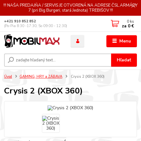
!!! NAŠA PREDAJŇA / SERVIS JE OTVORENÁ NA ADRESE ČSL.ARMÁDY
7 (pri Big Burgeri, stará Jednota) TREBIŠOV !!!
0
ks
+421 910 852 852
za
0 €
(Po-Pia 8:30 -17:30, So 09:00 - 12:30)
Menu
Hľadať
Úvod
GAMING, HRY a ZÁBAVA
Crysis 2 (XBOX 360)
Crysis 2 (XBOX 360)