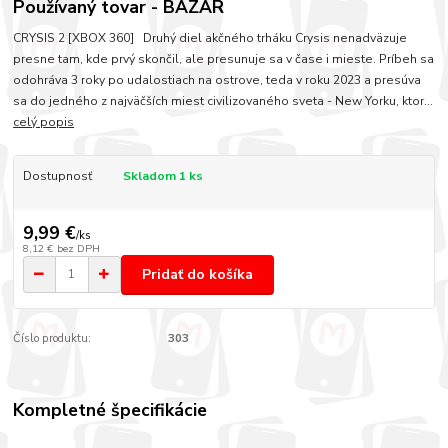
Používaný tovar - BAZÁR
CRYSIS 2 [XBOX 360] Druhý diel akčného trháku Crysis nenadväzuje
presne tam, kde prvý skončil, ale presunuje sa v čase i mieste. Príbeh sa
odohráva 3 roky po udalostiach na ostrove, teda v roku 2023 a presúva
sa do jedného z najväčších miest civilizovaného sveta - New Yorku, ktor...
celý popis
Dostupnosť
Skladom 1 ks
9,99 €
/
ks
8,12 €
bez DPH
Pridať do košíka
Číslo produktu:
303
Kompletné špecifikácie