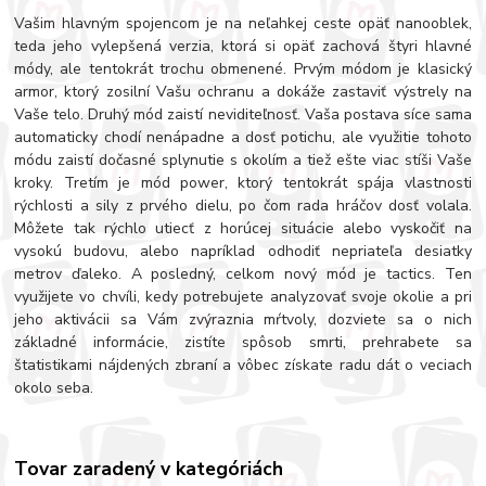
Vašim hlavným spojencom je na neľahkej ceste opäť nanooblek,
teda jeho vylepšená verzia, ktorá si opäť zachová štyri hlavné
módy, ale tentokrát trochu obmenené. Prvým módom je klasický
armor, ktorý zosilní Vašu ochranu a dokáže zastaviť výstrely na
Vaše telo. Druhý mód zaistí neviditeľnosť. Vaša postava síce sama
automaticky chodí nenápadne a dosť potichu, ale využitie tohoto
módu zaistí dočasné splynutie s okolím a tiež ešte viac stíši Vaše
kroky. Tretím je mód power, ktorý tentokrát spája vlastnosti
rýchlosti a sily z prvého dielu, po čom rada hráčov dosť volala.
Môžete tak rýchlo utiecť z horúcej situácie alebo vyskočiť na
vysokú budovu, alebo napríklad odhodiť nepriateľa desiatky
metrov ďaleko. A posledný, celkom nový mód je tactics. Ten
využijete vo chvíli, kedy potrebujete analyzovať svoje okolie a pri
jeho aktivácii sa Vám zvýraznia mŕtvoly, dozviete sa o nich
základné informácie, zistíte spôsob smrti, prehrabete sa
štatistikami nájdených zbraní a vôbec získate radu dát o veciach
okolo seba.
Tovar zaradený v kategóriách