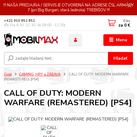
!!! NAŠA PREDAJŇA / SERVIS JE OTVORENÁ NA ADRESE ČSL.ARMÁDY
7 (pri Big Burgeri, stará Jednota) TREBIŠOV !!!
0
ks
+421 910 852 852
za
0 €
(Po-Pia 8:30 -17:30, So 09:00 - 12:30)
Menu
Hľadať
Úvod
GAMING, HRY a ZÁBAVA
CALL OF DUTY: MODERN WARFARE
(REMASTERED) [PS4]
CALL OF DUTY: MODERN
WARFARE (REMASTERED) [PS4]