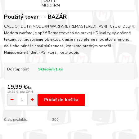
Použitý tovar - - BAZÁR
CALL OF DUTY: MODERN WARFARE (REMASTERED) [PS4] Call of Duty 4:
Modern warfare je späť! Remastrovaná do pravej HD kvality, vylepšené
textúry, vyhladzovanie objektov, krajšie nasvietenie modelov a mnoho
ďalšieho prináša novú skúsenosť , ktorú ste predtým nezažili.
Najúspešnejší diel FPS, ktorá...
celý popis
Dostupnosť
Skladom 1 ks
19,99 €
/
ks
19,99 €
bez DPH
Pridať do košíka
Číslo produktu:
300