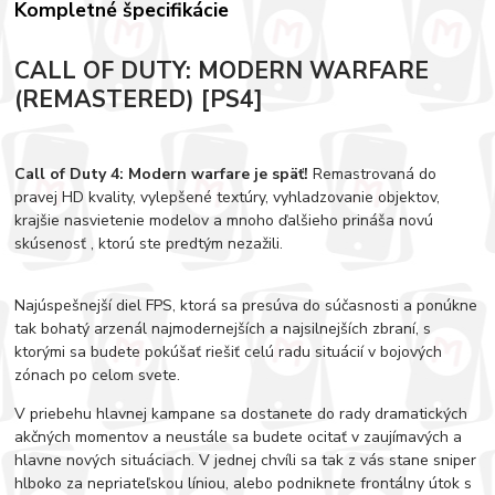
Kompletné špecifikácie
CALL OF DUTY: MODERN WARFARE
(REMASTERED) [PS4]
Call of Duty 4: Modern warfare je späť!
Remastrovaná do
pravej HD kvality, vylepšené textúry, vyhladzovanie objektov,
krajšie nasvietenie modelov a mnoho ďalšieho prináša novú
skúsenosť , ktorú ste predtým nezažili.
Najúspešnejší diel FPS, ktorá sa presúva do súčasnosti a ponúkne
tak bohatý arzenál najmodernejších a najsilnejších zbraní, s
ktorými sa budete pokúšať riešiť celú radu situácií v bojových
zónach po celom svete.
V priebehu hlavnej kampane sa dostanete do rady dramatických
akčných momentov a neustále sa budete ocitať v zaujímavých a
hlavne nových situáciach. V jednej chvíli sa tak z vás stane sniper
hlboko za nepriateľskou líniou, alebo podniknete frontálny útok s