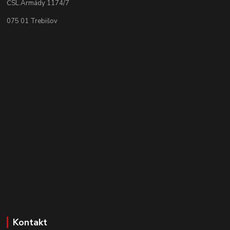
ČSL.Armády 1174/7
075 01 Trebišov
Kontakt