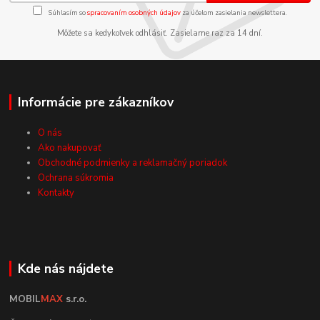
Súhlasím so
spracovaním osobných údajov
za účelom zasielania newslettera.
Môžete sa kedykoľvek odhlásiť. Zasielame raz za 14 dní.
Informácie pre zákazníkov
O nás
Ako nakupovať
Obchodné podmienky a reklamačný poriadok
Ochrana súkromia
Kontakty
Kde nás nájdete
MOBIL
MAX
s.r.o.