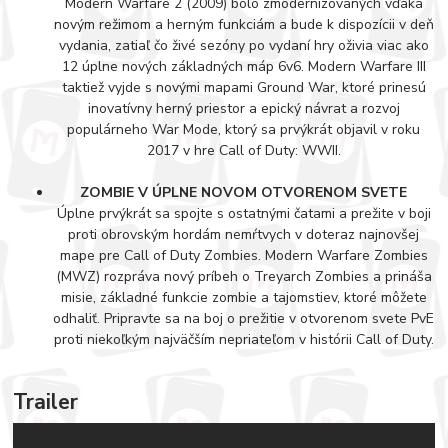
Modern Warfare 2 (2009) bolo zmodernizovaných vďaka
novým režimom a herným funkciám a bude k dispozícii v deň
vydania, zatiaľ čo živé sezóny po vydaní hry oživia viac ako
12 úplne nových základných máp 6v6. Modern Warfare III
taktiež vyjde s novými mapami Ground War, ktoré prinesú
inovatívny herný priestor a epický návrat a rozvoj
populárneho War Mode, ktorý sa prvýkrát objavil v roku
2017 v hre Call of Duty: WWII.
ZOMBIE V ÚPLNE NOVOM OTVORENOM SVETE
Úplne prvýkrát sa spojte s ostatnými čatami a prežite v boji
proti obrovským hordám nemŕtvych v doteraz najnovšej
mape pre Call of Duty Zombies. Modern Warfare Zombies
(MWZ) rozpráva nový príbeh o Treyarch Zombies a prináša
misie, základné funkcie zombie a tajomstiev, ktoré môžete
odhaliť. Pripravte sa na boj o prežitie v otvorenom svete PvE
proti niekoľkým najväčším nepriateľom v histórii Call of Duty.
Trailer