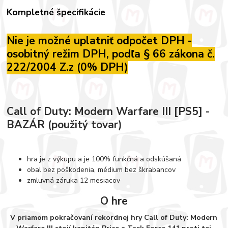
Kompletné špecifikácie
Nie je možné uplatniť odpočet DPH -
osobitný režim DPH, podľa § 66 zákona č.
222/2004 Z.z (0% DPH)
Call of Duty: Modern Warfare III [PS5] -
BAZÁR (použitý tovar)
hra je z výkupu a je 100% funkčná a odskúšaná
obal bez poškodenia, médium bez škrabancov
zmluvná záruka 12 mesiacov
O hre
V priamom pokračovaní rekordnej hry Call of Duty: Modern