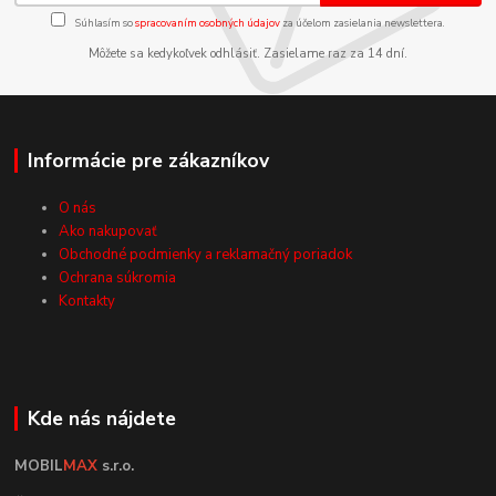
Súhlasím so
spracovaním osobných údajov
za účelom zasielania newslettera.
Môžete sa kedykoľvek odhlásiť. Zasielame raz za 14 dní.
Informácie pre zákazníkov
O nás
Ako nakupovať
Obchodné podmienky a reklamačný poriadok
Ochrana súkromia
Kontakty
Kde nás nájdete
MOBIL
MAX
s.r.o.