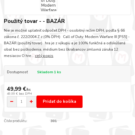
Použitý tovar - - BAZÁR
Nie je možné uplatniť odpočet DPH - osobitný režim DPH, podľa § 66
zákona č. 222/2004 Z.z (0% DPH) Call of Duty: Modern Warfare III [PS5] -
BAZÁR (použitý tovar) hra je z výkupu a je 100% funkčná a odskúšaná
obal bez poškodenia, médium bez škrabancov zmluvná záruka 12
mesiacov O hre...
celý popis
Dostupnosť
Skladom 1 ks
49,99 €
/
ks
49,99 €
bez DPH
Pridať do košíka
Číslo produktu:
301