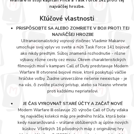
Warfare III stojí kapitán Price a Task Force 141 proti tej
najväčšej hrozbe.
Kľúčové vlastnosti
PRISPÔSOBTE SA ALEBO ZOMRIETE V BOJI PROTI TEJ
NAJVÄČŠEJ HROZBE
Ultranacionalistický vojnový zločinec Vladimir Makarov
umocňuje svoj vplyv vo svete a núti Task Force 141 bojovať
ako nikdy predtým. Súboj znamená rozhodnutie - rôzne
výbavy, rôzne cesty cez misiu. Okrem charakteristických
filmových misií v kampani Call of Duty predstavuje Modern
Warfare III otvorené bojové misie, ktoré poskytujú väčšie
hráčske voľby. Žiadne univerzálne riešenie neexistuje - je
na vás, či zvolíte plazivý prístup, alebo sa hlasno vrhnete
proti každému nepriateľovi.
JE ČAS VYROVNAŤ STARÉ ÚČTY A ZAČAŤ NOVÉ
Modern Warfare III oslavuje 20. výročie Call of Duty vďaka
tej najväčšej kolekcii máp pre jedného hráča, ktorá bola
kedy naaranžovaná – vrátane obľúbených aj úplne nových
kúskov. Všetkých 16 pôvodných máp z originálnej hry