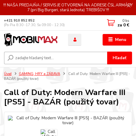
!!! NAŠA PREDAJŇA / SERVIS JE OTVORENÁ NA ADRESE ČSL.ARMÁDY
7 (pri Big Burgeri, stará Jednota) TREBIŠOV !!!
0
ks
+421 910 852 852
za
0 €
(Po-Pia 8:30 -17:30, So 09:00 - 12:30)
Menu
Hľadať
Úvod
GAMING, HRY a ZÁBAVA
Call of Duty: Modern Warfare III [PS5] -
BAZÁR (použitý tovar)
Call of Duty: Modern Warfare III
[PS5] - BAZÁR (použitý tovar)