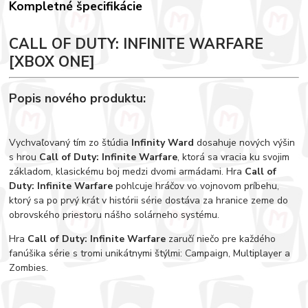
Kompletné špecifikácie
CALL OF DUTY: INFINITE WARFARE
[XBOX ONE]
Popis nového produktu:
Vychvaľovaný tím zo štúdia
Infinity Ward
dosahuje nových výšin
s hrou
Call of Duty: Infinite Warfare
, ktorá sa vracia ku svojim
základom, klasickému boj medzi dvomi armádami. Hra
Call of
Duty: Infinite Warfare
pohlcuje hráčov vo vojnovom príbehu,
ktorý sa po prvý krát v histórii série dostáva za hranice zeme do
obrovského priestoru nášho solárneho systému.
Hra
Call of Duty: Infinite Warfare
zaručí niečo pre každého
fanúšika série s tromi unikátnymi štýlmi: Campaign, Multiplayer a
Zombies.