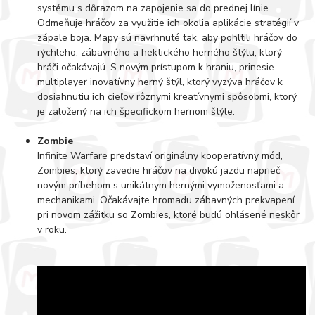
systému s dôrazom na zapojenie sa do prednej línie.
Odmeňuje hráčov za využitie ich okolia aplikácie stratégií v
zápale boja. Mapy sú navrhnuté tak, aby pohltili hráčov do
rýchleho, zábavného a hektického herného štýlu, ktorý
hráči očakávajú. S novým prístupom k hraniu, prinesie
multiplayer inovatívny herný štýl, ktorý vyzýva hráčov k
dosiahnutiu ich cieľov rôznymi kreatívnymi spôsobmi, ktorý
je založený na ich špecifickom hernom štýle.
Zombie
Infinite Warfare predstaví originálny kooperatívny mód,
Zombies, ktorý zavedie hráčov na divokú jazdu naprieč
novým príbehom s unikátnym hernými vymoženosťami a
mechanikami. Očakávajte hromadu zábavných prekvapení
pri novom zážitku so Zombies, ktoré budú ohlásené neskôr
v roku.