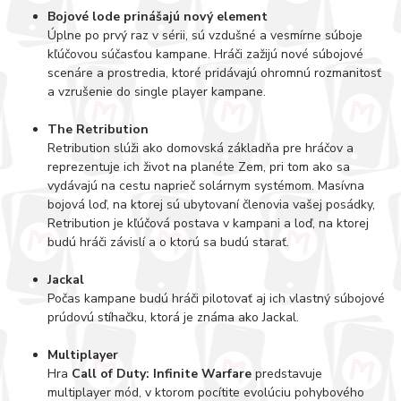
Bojové lode prinášajú nový element
Úplne po prvý raz v sérii, sú vzdušné a vesmírne súboje
kľúčovou súčasťou kampane. Hráči zažijú nové súbojové
scenáre a prostredia, ktoré pridávajú ohromnú rozmanitosť
a vzrušenie do single player kampane.
The Retribution
Retribution slúži ako domovská základňa pre hráčov a
reprezentuje ich život na planéte Zem, pri tom ako sa
vydávajú na cestu naprieč solárnym systémom. Masívna
bojová loď, na ktorej sú ubytovaní členovia vašej posádky,
Retribution je kľúčová postava v kampani a loď, na ktorej
budú hráči závislí a o ktorú sa budú starať.
Jackal
Počas kampane budú hráči pilotovať aj ich vlastný súbojové
prúdovú stíhačku, ktorá je známa ako Jackal.
Multiplayer
Hra
Call of Duty: Infinite Warfare
predstavuje
multiplayer mód, v ktorom pocítite evolúciu pohybového