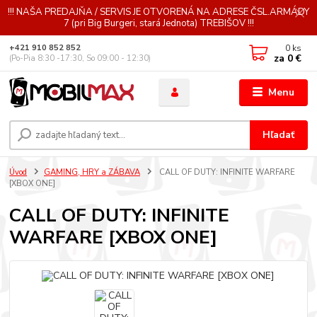
!!! NAŠA PREDAJŇA / SERVIS JE OTVORENÁ NA ADRESE ČSL.ARMÁDY
7 (pri Big Burgeri, stará Jednota) TREBIŠOV !!!
0
ks
+421 910 852 852
za
0 €
(Po-Pia 8:30 -17:30, So 09:00 - 12:30)
Menu
Hľadať
Úvod
GAMING, HRY a ZÁBAVA
CALL OF DUTY: INFINITE WARFARE
[XBOX ONE]
CALL OF DUTY: INFINITE
WARFARE [XBOX ONE]