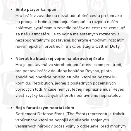
Sinle player kampaň
Hra hráčov zavedie na nezabudnuteľnú cestu pri tom ako
sa pripoja k hrdinskému boju. Kampaň sa rozpína naším
solárnym systémom a zavedie hráčov na cestu zo zeme, až
za našu atmosféru. Je to vojna majestátnych rozmerov s
nezabudnuteľnými postavami, bohatým emočnými rozpätím,
novým epickým prostredím a akciou šlágru
Call of Duty
.
Návrat ku klasickej vojne na obrovskej škále
Hra je postavená vo vierohodnom futuristickom prostredí,
hra postaví hráčov do úlohy kapitána Reyesa, pilota
špeciálnej operácie prvého stupňa, ktorý sa postaví ku
kormidlu Retribution, jednej z posledných pozemských
vojnových lodí. V čase nemysliteľnej nepriazne musí Reyes
viesť zvyšky koaličných síl proti neúnavnému nepriateľovi.
Boj s fanatickým nepriateľom
Settlement Defense Front (The Front) reprezentuje frakciu
vzbúrencov, ktorý sa odpojili od aliancie spojených
vesmírnych národov počas vojny o oddelenie, pred mnohými