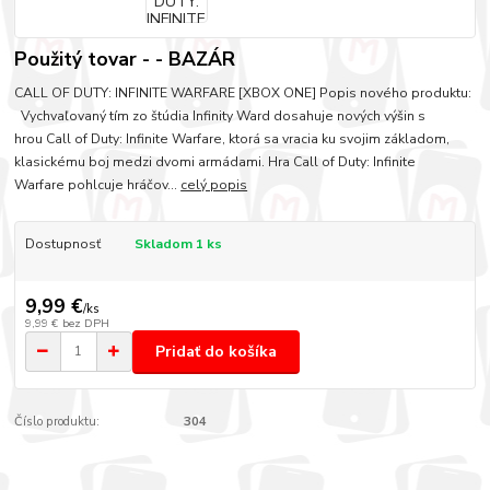
Použitý tovar - - BAZÁR
CALL OF DUTY: INFINITE WARFARE [XBOX ONE] Popis nového produktu:
Vychvaľovaný tím zo štúdia Infinity Ward dosahuje nových výšin s
hrou Call of Duty: Infinite Warfare, ktorá sa vracia ku svojim základom,
klasickému boj medzi dvomi armádami. Hra Call of Duty: Infinite
Warfare pohlcuje hráčov...
celý popis
Dostupnosť
Skladom 1 ks
9,99 €
/
ks
9,99 €
bez DPH
Pridať do košíka
Číslo produktu:
304