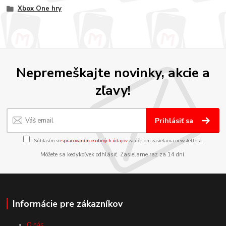
Xbox One hry
Nepremeškajte novinky, akcie a
zľavy!
Prihlásiť sa
Súhlasím so
spracovaním osobných údajov
za účelom zasielania newslettera.
Môžete sa kedykoľvek odhlásiť. Zasielame raz za 14 dní.
Informácie pre zákazníkov
O nás