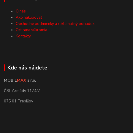
O nás
Ako nakupovať
Obchodné podmienky a reklamačný poriadok
Ochrana súkromia
Kontakty
Kde nás nájdete
MOBIL
MAX
s.r.o.
ČSL.Armády 1174/7
075 01 Trebišov