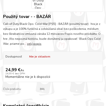
Použitý tovar - - BAZÁR
Call of Duty Black Ops: Cold War [PS5] - BAZÁR (použitý tovar) hra je z
výkupu a je 100% funkčná a odskúšaná obal bez poškodenia, médium
bez škrabancov zmluvná záruka 12 mesiacov Popis nového produktu: O
hre „Kto nepozná históriu, bude donútený ju opakovať.“ Black Ops Cold
War, priame po...
celý popis
Dostupnosť
Nie je skladom
24,99 €
/
ks
24,99 €
bez DPH
Momentálne nie je k dispozícii
Číslo produktu:
301
Kompletné špecifikácie