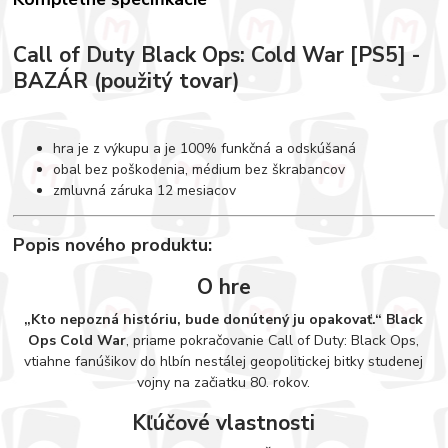
Call of Duty Black Ops: Cold War [PS5] -
BAZÁR (použitý tovar)
hra je z výkupu a je 100% funkčná a odskúšaná
obal bez poškodenia, médium bez škrabancov
zmluvná záruka 12 mesiacov
Popis nového produktu:
O hre
„Kto nepozná históriu, bude donútený ju opakovať.“
Black
Ops Cold War
, priame pokračovanie Call of Duty: Black Ops,
vtiahne fanúšikov do hlbín nestálej geopolitickej bitky studenej
vojny na začiatku 80. rokov.
Kľúčové vlastnosti