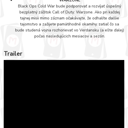
WARZONE
Black Ops Cold War bude podporovať a rozvíjať úspešný
bezplatný zážitok Call of Duty: Warzone. Ako pri každej
tajnej misii mimo záznam očakávajte, že odhalíte ďalšie
tajomstvo a zažijete pamätihodné okamihy, zatiaľ čo sa
bude studená vojna rozhorievať vo Verdansku (a ešte ďalej)
počas nasledujúcich mesiacov a sezón.
Trailer