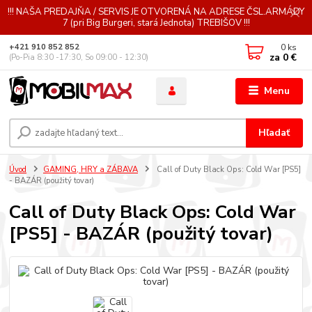
!!! NAŠA PREDAJŇA / SERVIS JE OTVORENÁ NA ADRESE ČSL.ARMÁDY
7 (pri Big Burgeri, stará Jednota) TREBIŠOV !!!
0
ks
+421 910 852 852
za
0 €
(Po-Pia 8:30 -17:30, So 09:00 - 12:30)
Menu
Hľadať
Úvod
GAMING, HRY a ZÁBAVA
Call of Duty Black Ops: Cold War [PS5]
- BAZÁR (použitý tovar)
Call of Duty Black Ops: Cold War
[PS5] - BAZÁR (použitý tovar)