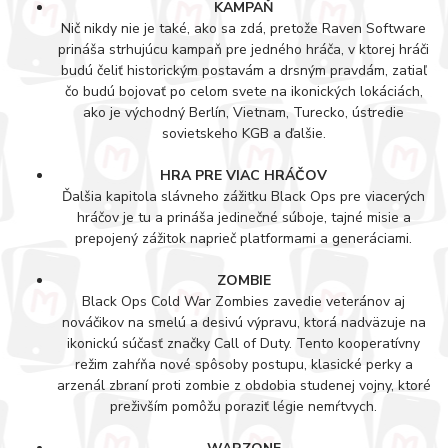
KAMPAŇ
Nič nikdy nie je také, ako sa zdá, pretože Raven Software
prináša strhujúcu kampaň pre jedného hráča, v ktorej hráči
budú čeliť historickým postavám a drsným pravdám, zatiaľ
čo budú bojovať po celom svete na ikonických lokáciách,
ako je východný Berlín, Vietnam, Turecko, ústredie
sovietskeho KGB a ďalšie.
HRA PRE VIAC HRÁČOV
Ďalšia kapitola slávneho zážitku Black Ops pre viacerých
hráčov je tu a prináša jedinečné súboje, tajné misie a
prepojený zážitok naprieč platformami a generáciami.
ZOMBIE
Black Ops Cold War Zombies zavedie veteránov aj
nováčikov na smelú a desivú výpravu, ktorá nadväzuje na
ikonickú súčasť značky Call of Duty. Tento kooperatívny
režim zahŕňa nové spôsoby postupu, klasické perky a
arzenál zbraní proti zombie z obdobia studenej vojny, ktoré
preživším pomôžu poraziť légie nemŕtvych.