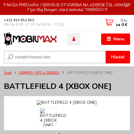
!!! NAŠA PREDAJŇA / SERVIS JE OTVORENÁ NA ADRESE ČSL.ARMÁDY
7 (pri Big Burgeri, stará Jednota) TREBIŠOV !!!
0
ks
+421 910 852 852
za
0 €
(Po-Pia 8:30 -17:30, So 09:00 - 12:30)
Menu
Hľadať
Úvod
GAMING, HRY a ZÁBAVA
BATTLEFIELD 4 [XBOX ONE]
BATTLEFIELD 4 [XBOX ONE]