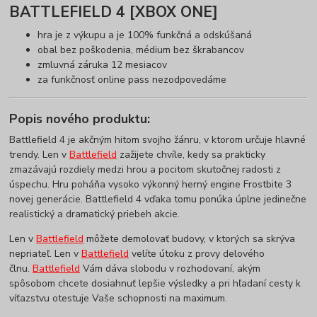
BATTLEFIELD 4 [XBOX ONE]
hra je z výkupu a je 100% funkčná a odskúšaná
obal bez poškodenia, médium bez škrabancov
zmluvná záruka 12 mesiacov
za funkčnosť online pass nezodpovedáme
Popis nového produktu:
Battlefield 4 je akčným hitom svojho žánru, v ktorom určuje hlavné
trendy. Len v
Battlefield
zažijete chvíle, kedy sa prakticky
zmazávajú rozdiely medzi hrou a pocitom skutočnej radosti z
úspechu. Hru poháňa vysoko výkonný herný engine Frostbite 3
novej generácie. Battlefield 4 vďaka tomu ponúka úplne jedinečne
realistický a dramatický priebeh akcie.
Len v
Battlefield
môžete demolovať budovy, v ktorých sa skrýva
nepriateľ. Len v
Battlefield
velíte útoku z provy delového
člnu.
Battlefield
Vám dáva slobodu v rozhodovaní, akým
spôsobom chcete dosiahnuť lepšie výsledky a pri hľadaní cesty k
víťazstvu otestuje Vaše schopnosti na maximum.