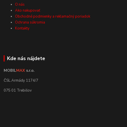
O nás
Ako nakupovať
Obchodné podmienky a reklamačný poriadok
Ochrana súkromia
Kontakty
Kde nás nájdete
MOBIL
MAX
s.r.o.
ČSL.Armády 1174/7
075 01 Trebišov