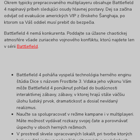
Okrem typicky prepracovaného multiplayeru obsahuje Battlefield
4 napínavý príbeh sledujúci osudy hlavnej postavy. Dej sa začína
odvíjať od evakuácie amerických VIP z čínskeho Šanghaja, po
ktorom sa Váš oddiel musí prebiť do bezpečia.
Battlefield 4 nemá konkurenta. Poddajte sa úžasne chaotickej
atmosfére všade zuriaceho vojnového konfliktu, ktorú najdete len
v sérii
Battlefield
.
Battlefield 4 poháňa vyspelá technológia herného enginu
štúdia Dice s názvom Frostbite 3. Vďaka jeho výkonu Vám
môže Battlefield 4 ponúknuť pohľad do budúcnosti
interaktívnej zábavy, zábavy, v ktorej hrajú stále väčšiu
úlohu ľudský prvok, dramatickosť a dosiaľ nevídaný
realizmus.
Naučte sa spolupracovať v režime kampane i v multiplayeri.
Máte možnosť vydávať rozkazy svojej čate a porovnávať
úspechy v oboch herných režimoch.
V prostredí skvele spracovaných lokalít, pri tvorbe ktorých