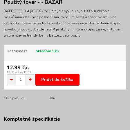
Použitý tovar - - BAZÁR
BATTLEFIELD 4 [XBOX ONE] hra je z výkupu a je 100% funkčná a
odskúšaná obal bez poškodenia, médium bez škrabancov zmluvná
záruka 12 mesiacov za funkčnosť online pass nezodpovedáme Popis
nového produktu: Battlefield 4 je akčným hitom svojho žánru, v ktorom
určuje hlavné trendy. Len v Battle...
celý popis
Dostupnosť
Skladom 1 ks
12,99 €
/
ks
12,99 €
bez DPH
Pridať do košíka
Číslo produktu:
304
Kompletné špecifikácie