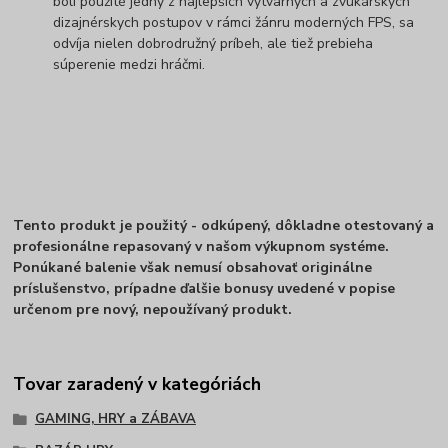
boli použité jedny z najlepších výtvarných a zvukárskych
dizajnérskych postupov v rámci žánru moderných FPS, sa
odvíja nielen dobrodružný príbeh, ale tiež prebieha
súperenie medzi hráčmi.
Tento produkt je použitý - odkúpený, dôkladne otestovaný a
profesionálne repasovaný v našom výkupnom systéme.
Ponúkané balenie však nemusí obsahovať originálne
príslušenstvo, prípadne ďalšie bonusy uvedené v popise
určenom pre nový, nepoužívaný produkt.
Tovar zaradený v kategóriách
GAMING, HRY a ZÁBAVA