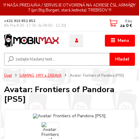
!!! NAŠA PREDAJŇA / SERVIS JE OTVORENÁ NA ADRESE ČSL.ARMÁDY
7 (pri Big Burgeri, stará Jednota) TREBIŠOV !!!
0
ks
+421 910 852 852
za
0 €
(Po-Pia 8:30 -17:30, So 09:00 - 12:30)
Menu
Hľadať
Úvod
GAMING, HRY a ZÁBAVA
Avatar: Frontiers of Pandora [PS5]
Avatar: Frontiers of Pandora
[PS5]