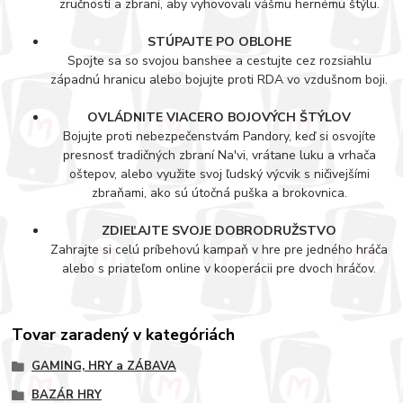
zručností a zbraní, aby vyhovovali vášmu hernému štýlu.
STÚPAJTE PO OBLOHE
Spojte sa so svojou banshee a cestujte cez rozsiahlu
západnú hranicu alebo bojujte proti RDA vo vzdušnom boji.
OVLÁDNITE VIACERO BOJOVÝCH ŠTÝLOV
Bojujte proti nebezpečenstvám Pandory, keď si osvojíte
presnosť tradičných zbraní Na'vi, vrátane luku a vrhača
oštepov, alebo využite svoj ľudský výcvik s ničivejšími
zbraňami, ako sú útočná puška a brokovnica.
ZDIEĽAJTE SVOJE DOBRODRUŽSTVO
Zahrajte si celú príbehovú kampaň v hre pre jedného hráča
alebo s priateľom online v kooperácii pre dvoch hráčov.
Tovar zaradený v kategóriách
GAMING, HRY a ZÁBAVA
BAZÁR HRY