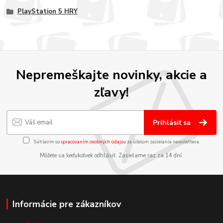
PlayStation 5 HRY
Nepremeškajte novinky, akcie a
zľavy!
Prihlásiť sa
Súhlasím so
spracovaním osobných údajov
za účelom zasielania newslettera.
Môžete sa kedykoľvek odhlásiť. Zasielame raz za 14 dní.
Informácie pre zákazníkov