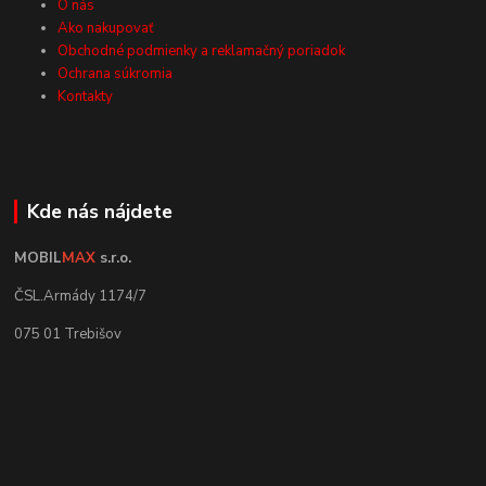
O nás
Ako nakupovať
Obchodné podmienky a reklamačný poriadok
Ochrana súkromia
Kontakty
Kde nás nájdete
MOBIL
MAX
s.r.o.
ČSL.Armády 1174/7
075 01 Trebišov