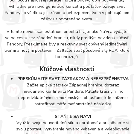
pomocou najnovšej iterácie motora Snowdrop a bol vyvinutý
výhradne pre novú generáciu konzol a počítačov, oživuje svet
Pandory so všetkou jej krásou a nebezpečenstvom v pohlcujúcom
zážitku z otvoreného sveta.
V tomto novom samostatnom príbehu hrajte ako Na’vi a vydajte
sa na cestu cez západnú hranicu, nikdy predtým nevidenú súčasť
Pandory. Preskúmajte živý a reaktívny svet obývaný jedinečnými
tvormi a novými postavami. Zatlačte späť pôsobivé sily RDA, ktoré
ho ohrozujú.
Kľúčové vlastnosti
PRESKÚMAJTE SVET ZÁZRAKOV A NEBEZPEČENSTVA
Zažite epické zázraky Západnej hranice, doteraz
nevídaného kontinentu Pandora. Putujte krásnymi, no
nepredvídateľnými mimozemskými oblasťami, kde zníženie
ostražitosti môže mať smrteľné následky.
STAŇTE SA NA'VI
Využite svoju neuveriteľnú silu a obratnosť a prispôsobte si
svoju postavu; vytváranie nového vybavenia a vylepšovanie