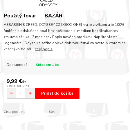
Použitý tovar - - BAZÁR
ASSASSIN’S CREED: ODYSSEY CZ [XBOX ONE] hra je z výkupu a je 100%
funkčná a odskúšaná obal bez poškodenia, médium bez škrabancov
zmluvná záruka 12 mesiacov Popis nového produktu: Napíšte vlastnú
legendárnu Odyseu a zažite epické dobrodružstvá vo svete, v ktorom na
každej voľbe zál...
celý popis
Dostupnosť
Skladom 1 ks
9,99 €
/
ks
9,99 €
bez DPH
Pridať do košíka
Číslo produktu:
304