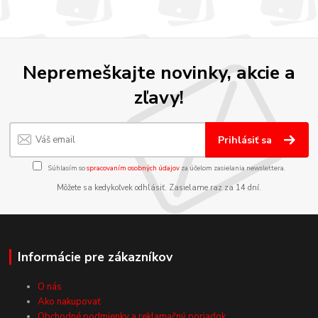
Nepremeškajte novinky, akcie a
zľavy!
Prihlásiť sa
Súhlasím so
spracovaním osobných údajov
za účelom zasielania newslettera.
Môžete sa kedykoľvek odhlásiť. Zasielame raz za 14 dní.
Informácie pre zákazníkov
O nás
Ako nakupovať
Obchodné podmienky a reklamačný poriadok