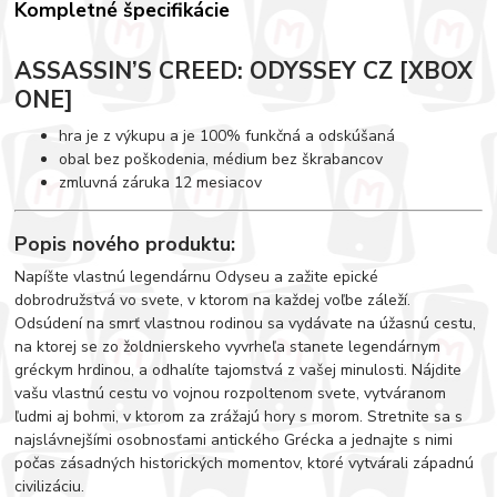
Kompletné špecifikácie
ASSASSIN’S CREED: ODYSSEY CZ [XBOX
ONE]
hra je z výkupu a je 100% funkčná a odskúšaná
obal bez poškodenia, médium bez škrabancov
zmluvná záruka 12 mesiacov
Popis nového produktu:
Napíšte vlastnú legendárnu Odyseu a zažite epické
dobrodružstvá vo svete, v ktorom na každej voľbe záleží.
Odsúdení na smrť vlastnou rodinou sa vydávate na úžasnú cestu,
na ktorej se zo žoldnierskeho vyvrheľa stanete legendárnym
gréckym hrdinou, a odhalíte tajomstvá z vašej minulosti. Nájdite
vašu vlastnú cestu vo vojnou rozpoltenom svete, vytváranom
ľudmi aj bohmi, v ktorom za zrážajú hory s morom. Stretnite sa s
najslávnejšími osobnosťami antického Grécka a jednajte s nimi
počas zásadných historických momentov, ktoré vytvárali západnú
civilizáciu.