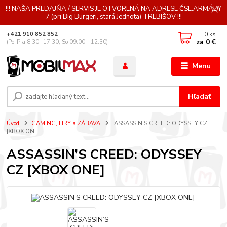
!!! NAŠA PREDAJŇA / SERVIS JE OTVORENÁ NA ADRESE ČSL.ARMÁDY
7 (pri Big Burgeri, stará Jednota) TREBIŠOV !!!
0
ks
+421 910 852 852
za
0 €
(Po-Pia 8:30 -17:30, So 09:00 - 12:30)
Menu
Hľadať
Úvod
GAMING, HRY a ZÁBAVA
ASSASSIN’S CREED: ODYSSEY CZ
[XBOX ONE]
ASSASSIN’S CREED: ODYSSEY
CZ [XBOX ONE]