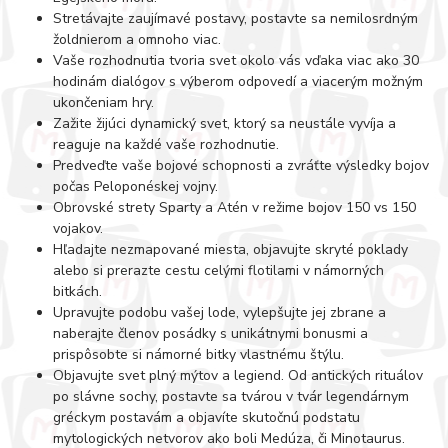
Stretávajte zaujímavé postavy, postavte sa nemilosrdným
žoldnierom a omnoho viac.
Vaše rozhodnutia tvoria svet okolo vás vďaka viac ako 30
hodinám dialógov s výberom odpovedí a viacerým možným
ukončeniam hry.
Zažite žijúci dynamický svet, ktorý sa neustále vyvíja a
reaguje na každé vaše rozhodnutie.
Predveďte vaše bojové schopnosti a zvráťte výsledky bojov
počas Peloponéskej vojny.
Obrovské strety Sparty a Atén v režime bojov 150 vs 150
vojakov.
Hľadajte nezmapované miesta, objavujte skryté poklady
alebo si prerazte cestu celými flotilami v námorných
bitkách.
Upravujte podobu vašej lode, vylepšujte jej zbrane a
naberajte členov posádky s unikátnymi bonusmi a
prispôsobte si námorné bitky vlastnému štýlu.
Objavujte svet plný mýtov a legiend. Od antických rituálov
po slávne sochy, postavte sa tvárou v tvár legendárnym
gréckym postavám a objavíte skutočnú podstatu
mytologických netvorov ako boli Medúza, či Minotaurus.