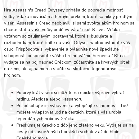
Hra Assassin's Creed Odyssey prináša do popredia možnosť
voľby. Vďaka inováciám a herným prvkom, ktoré sa nikdy predtým
v sérii Assassin's Creed neobjavili, si sami zvolíte akým hrdinom sa
chcete stať a vaše voľby budú vytvárať okolitý svet. Vďaka
vzťahom so zaujímavými postavami, ktoré si budujete a
rozhodnutiam, ktoré činíte na vašej Odysei, naplno ovládate váš
osud. Prispôsobte si vybavenie a ovládnite nové špeciálne
schopnosti, prispôsobte vášho hrdinu vášmu hernému štýlu a
vydajte sa na boj naprieč Gréckom, zúčastnite sa krvavých bitiek
na zemi, ale aj na mori a staňte sa skutočne legendárnym
hrdinom.
Po prvý krát v sérii si môžete na epickej výprave vybrať
hrdinu, Alexiosa alebo Kassandru.
Prispôsobujte im vybavenie a vylepšujte schopnosti. Tiež
môžete vylepšovať loď na cestách, ktoré z vás urobia
legendárnych hrdinov Grécka.
Preskúmajte Grécko z dôb jeho zlatého veku. Vydajte sa na
cesty od zasnežených horských vrcholov až do hlbín
Egejského mora.