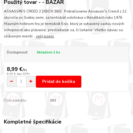
Použitý tovar - - BAZÁR
ASSASSIN’S CREED 2 [XBOX 360] Pokračovanie Assassin's Creed z 12.
storočia vo Svätej zemi, sa tentokrát odohráva v Benátkách roku 1476.
Hlavným hrdinom hry je tentokrát Ezio, ktorý je vybavený sadou nových
schopností ako plávanie, prezliekanie sa, či lietanie. Všetko naviac so
sľúbeným menší...
celý popis
Dostupnosť
Skladom 1 ks
8,99 €
/
ks
8,99 €
bez DPH
Pridať do košíka
Číslo produktu:
303
Kompletné špecifikácie