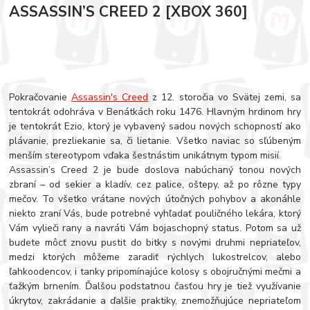
ASSASSIN’S CREED 2 [XBOX 360]
Pokračovanie
Assassin's Creed
z 12. storočia vo Svätej zemi, sa
tentokrát odohráva v Benátkách roku 1476. Hlavným hrdinom hry
je tentokrát Ezio, ktorý je vybavený sadou nových schopností ako
plávanie, prezliekanie sa, či lietanie. Všetko naviac so sľúbeným
menším stereotypom vďaka šestnástim unikátnym typom misií.
Assassin’s Creed 2 je bude doslova nabúchaný tonou nových
zbraní – od sekier a kladív, cez palice, oštepy, až po rôzne typy
mečov. To všetko vrátane nových útočných pohybov a akonáhle
niekto zraní Vás, bude potrebné vyhľadať pouličného lekára, ktorý
Vám vylieči rany a navráti Vám bojaschopný status. Potom sa už
budete môcť znovu pustit do bitky s novými druhmi nepriateľov,
medzi ktorých môžeme zaradiť rýchlych lukostrelcov, alebo
ľahkoodencov, i tanky pripomínajúce kolosy s obojručnými mečmi a
ťažkým brnením. Ďalšou podstatnou časťou hry je tiež využívanie
úkrytov, zakrádanie a ďalšie praktiky, znemožňujúce nepriateľom