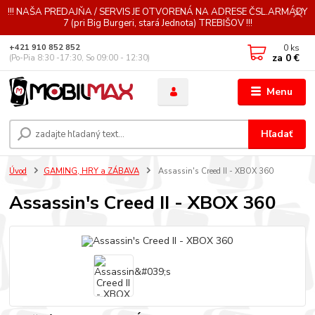
!!! NAŠA PREDAJŇA / SERVIS JE OTVORENÁ NA ADRESE ČSL.ARMÁDY
7 (pri Big Burgeri, stará Jednota) TREBIŠOV !!!
0
ks
+421 910 852 852
za
0 €
(Po-Pia 8:30 -17:30, So 09:00 - 12:30)
Menu
Hľadať
Úvod
GAMING, HRY a ZÁBAVA
Assassin's Creed II - XBOX 360
Assassin's Creed II - XBOX 360