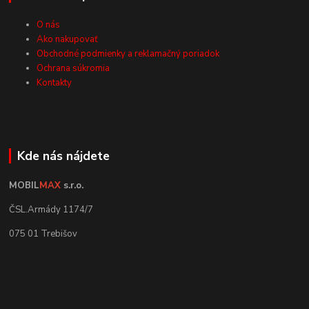
O nás
Ako nakupovať
Obchodné podmienky a reklamačný poriadok
Ochrana súkromia
Kontakty
Kde nás nájdete
MOBIL
MAX
s.r.o.
ČSL.Armády 1174/7
075 01 Trebišov