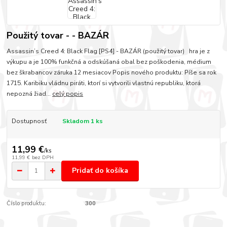
Použitý tovar - - BAZÁR
Assassin’s Creed 4: Black Flag [PS4] - BAZÁR (použitý tovar) hra je z
výkupu a je 100% funkčná a odskúšaná obal bez poškodenia, médium
bez škrabancov záruka 12 mesiacov Popis nového produktu: Píše sa rok
1715. Karibiku vládnu piráti, ktorí si vytvorili vlastnú republiku, ktorá
nepozná žiad...
celý popis
Dostupnosť
Skladom 1 ks
11,99 €
/
ks
11,99 €
bez DPH
Pridať do košíka
Číslo produktu:
300