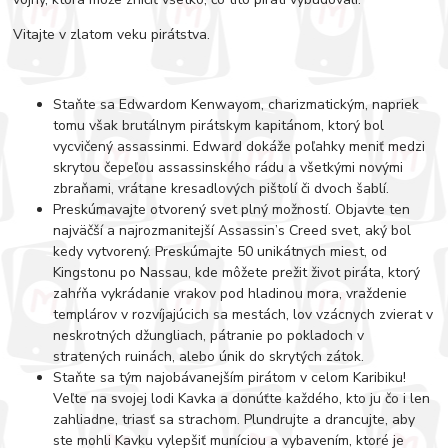
Vitajte v zlatom veku pirátstva.
Staňte sa Edwardom Kenwayom, charizmatickým, napriek
tomu však brutálnym pirátskym kapitánom, ktorý bol
vycvičený assassinmi. Edward dokáže poľahky meniť medzi
skrytou čepeľou assassinského rádu a všetkými novými
zbraňami, vrátane kresadlových pištolí či dvoch šablí.
Preskúmavajte otvorený svet plný možností. Objavte ten
najväčší a najrozmanitejší Assassin’s Creed svet, aký bol
kedy vytvorený. Preskúmajte 50 unikátnych miest, od
Kingstonu po Nassau, kde môžete prežit život piráta, ktorý
zahŕňa vykrádanie vrakov pod hladinou mora, vraždenie
templárov v rozvíjajúcich sa mestách, lov vzácnych zvierat v
neskrotných džungliach, pátranie po pokladoch v
stratených ruinách, alebo únik do skrytých zátok.
Staňte sa tým najobávanejším pirátom v celom Karibiku!
Veľte na svojej lodi Kavka a donúťte každého, kto ju čo i len
zahliadne, triasť sa strachom. Plundrujte a drancujte, aby
ste mohli Kavku vylepšiť muníciou a vybavením, ktoré je