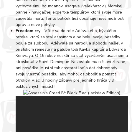
vychytralému hounganovi asogwe (velekňazovi), Morskej
panne - navigačnej expertke templárov, ktorá svoje more
zasvetila moru. Tento balíček tiež obsahuje nové možnosti
úprav a nové pohyby.
Freedom cry
- Vžite sa do role Adéwalého, bývalého
otroka, ktorý sa stal asasínom a po boku svojej posádky
bojuje za slobodu. Adéwalé sa narodil a slobodu našiel v
pirátskom remesle na palube lodi Kavka kapitána Edwarda
Kenwaya. O 15 rokov neskôr sa stal vycvičeným asasínom a
stroskotal v Saint-Domingue. Nezostalo mu nič, ani zbrane,
ani posádka. Musí si tak obstarať loď a dať dohromady
svoju vlastnú posádku, aby mohol oslobodiť a pomstiť
otrokov. Viac, 3 hodiny zábavy pre jedného hráča v 9
exkluzívnych misiách!