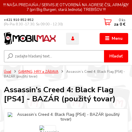
!!! NAŠA PREDAJŇA / SERVIS JE OTVORENÁ NA ADRESE ČSL.ARMÁDY
7 (pri Big Burgeri, stará Jednota) TREBIŠOV !!!
0
ks
+421 910 852 852
za
0 €
(Po-Pia 8:30 -17:30, So 09:00 - 12:30)
Menu
Hľadať
Úvod
GAMING, HRY a ZÁBAVA
Assassin’s Creed 4: Black Flag [PS4] -
BAZÁR (použitý tovar)
Assassin’s Creed 4: Black Flag
[PS4] - BAZÁR (použitý tovar)