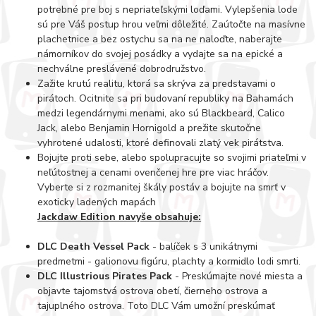
potrebné pre boj s nepriateľskými loďami. Vylepšenia lode
sú pre Váš postup hrou veľmi dôležité. Zaútočte na masívne
plachetnice a bez ostychu sa na ne naloďte, naberajte
námorníkov do svojej posádky a vydajte sa na epické a
nechválne preslávené dobrodružstvo.
Zažite krutú realitu, ktorá sa skrýva za predstavami o
pirátoch. Ocitnite sa pri budovaní republiky na Bahamách
medzi legendárnymi menami, ako sú Blackbeard, Calico
Jack, alebo Benjamin Hornigold a prežite skutočne
vyhrotené udalosti, ktoré definovali zlatý vek pirátstva.
Bojujte proti sebe, alebo spolupracujte so svojimi priateľmi v
neľútostnej a cenami ovenčenej hre pre viac hráčov.
Vyberte si z rozmanitej škály postáv a bojujte na smrť v
exoticky ladených mapách
Jackdaw Edition navyše obsahuje:
DLC Death Vessel Pack
- balíček s 3 unikátnymi
predmetmi - galionovu figúru, plachty a kormidlo lodi smrti.
DLC Illustrious Pirates Pack
- Preskúmajte nové miesta a
objavte tajomstvá ostrova obetí, čierneho ostrova a
tajuplného ostrova. Toto DLC Vám umožní preskúmať