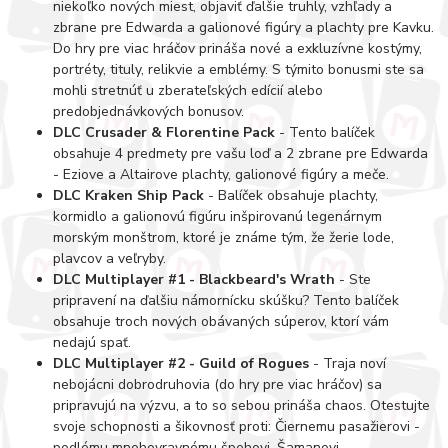
niekoľko nových miest, objaviť ďalšie truhly, vzhľady a
zbrane pre Edwarda a galionové figúry a plachty pre Kavku.
Do hry pre viac hráčov prináša nové a exkluzívne kostýmy,
portréty, tituly, relikvie a emblémy. S týmito bonusmi ste sa
mohli stretnúť u zberateľských edícií alebo
predobjednávkových bonusov.
DLC Crusader & Florentine Pack
- Tento balíček
obsahuje 4 predmety pre vašu loď a 2 zbrane pre Edwarda
- Eziove a Altairove plachty, galionové figúry a meče.
DLC Kraken Ship Pack
- Balíček obsahuje plachty,
kormidlo a galionovú figúru inšpirovanú legenárnym
morským monštrom, ktoré je známe tým, že žerie lode,
plavcov a veľryby.
DLC Multiplayer #1 - Blackbeard's Wrath
- Ste
pripravení na ďalšiu námornícku skúšku? Tento balíček
obsahuje troch nových obávaných súperov, ktorí vám
nedajú spať.
DLC Multiplayer #2 - Guild of Rogues
- Traja noví
nebojácni dobrodruhovia (do hry pre viac hráčov) sa
pripravujú na výzvu, a to so sebou prináša chaos. Otestujte
svoje schopnosti a šikovnosť proti: Čiernemu pasažierovi -
podlému mnohovravnému špehovi, Šamanovi -