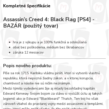
Kompletné špecifikácie
Assassin’s Creed 4: Black Flag [PS4] -
BAZÁR (použitý tovar)
hra je z výkupu a je 100% funkčná a odskúšaná
obal bez poškodenia, médium bez škrabancov
záruka 12 mesiacov
Popis nového produktu:
Píše sa rok 1715. Karibiku vládnu piráti, ktorí si vytvorili vlastnú
republiku, ktorá nepozná žiadny zákon, a v ktorej korupcia,
chamtivosť a násilie nie sú ničím neznámym.
Medzi týmito vydedencami žije aj mladý bezohľadný kapitán
Edward Kenway. Svojim bojom za slávu si vyslúžil úctu aj takých
legiend, ako je Edward "Blackbeard" Thatch. Ten boj ho však
zároveň vtiahol do prastarej vojny medzi assassinmi a templármi,
vojny, ktorá môže zničiť všetko, čo títo piráti vybudovali.