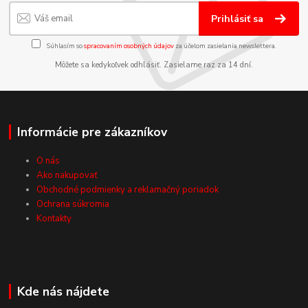
Prihlásiť sa
Súhlasím so
spracovaním osobných údajov
za účelom zasielania newslettera.
Môžete sa kedykoľvek odhlásiť. Zasielame raz za 14 dní.
Informácie pre zákazníkov
O nás
Ako nakupovať
Obchodné podmienky a reklamačný poriadok
Ochrana súkromia
Kontakty
Kde nás nájdete