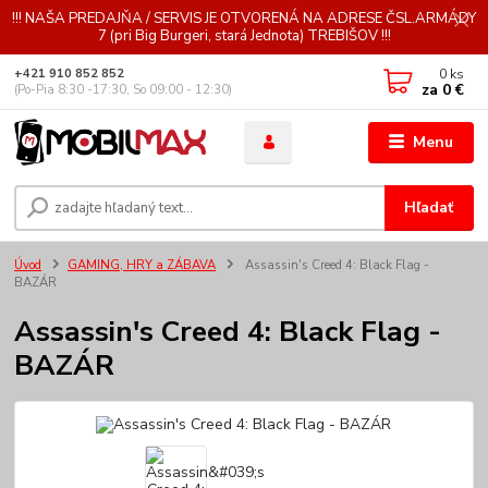
!!! NAŠA PREDAJŇA / SERVIS JE OTVORENÁ NA ADRESE ČSL.ARMÁDY
7 (pri Big Burgeri, stará Jednota) TREBIŠOV !!!
0
ks
+421 910 852 852
za
0 €
(Po-Pia 8:30 -17:30, So 09:00 - 12:30)
Menu
Hľadať
Úvod
GAMING, HRY a ZÁBAVA
Assassin's Creed 4: Black Flag -
BAZÁR
Assassin's Creed 4: Black Flag -
BAZÁR