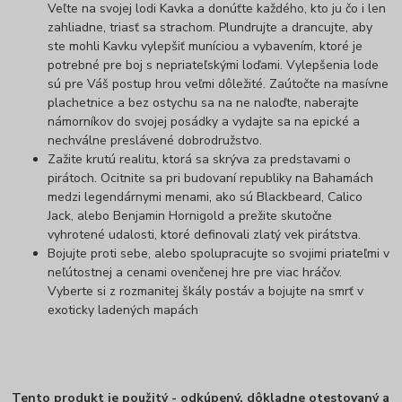
Veľte na svojej lodi Kavka a donúťte každého, kto ju čo i len
zahliadne, triasť sa strachom. Plundrujte a drancujte, aby
ste mohli Kavku vylepšiť muníciou a vybavením, ktoré je
potrebné pre boj s nepriateľskými loďami. Vylepšenia lode
sú pre Váš postup hrou veľmi dôležité. Zaútočte na masívne
plachetnice a bez ostychu sa na ne naloďte, naberajte
námorníkov do svojej posádky a vydajte sa na epické a
nechválne preslávené dobrodružstvo.
Zažite krutú realitu, ktorá sa skrýva za predstavami o
pirátoch. Ocitnite sa pri budovaní republiky na Bahamách
medzi legendárnymi menami, ako sú Blackbeard, Calico
Jack, alebo Benjamin Hornigold a prežite skutočne
vyhrotené udalosti, ktoré definovali zlatý vek pirátstva.
Bojujte proti sebe, alebo spolupracujte so svojimi priateľmi v
neľútostnej a cenami ovenčenej hre pre viac hráčov.
Vyberte si z rozmanitej škály postáv a bojujte na smrť v
exoticky ladených mapách
Tento produkt je použitý - odkúpený, dôkladne otestovaný a