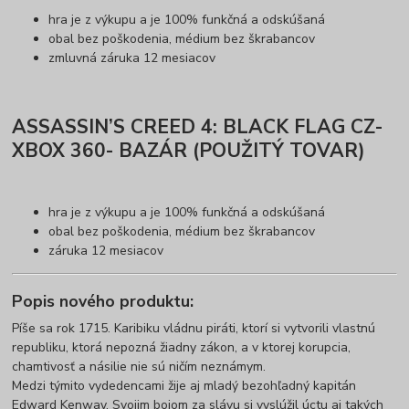
hra je z výkupu a je 100% funkčná a odskúšaná
obal bez poškodenia, médium bez škrabancov
zmluvná záruka 12 mesiacov
ASSASSIN’S CREED 4: BLACK FLAG CZ-
XBOX 360- BAZÁR (POUŽITÝ TOVAR)
hra je z výkupu a je 100% funkčná a odskúšaná
obal bez poškodenia, médium bez škrabancov
záruka 12 mesiacov
Popis nového produktu:
Píše sa rok 1715. Karibiku vládnu piráti, ktorí si vytvorili vlastnú
republiku, ktorá nepozná žiadny zákon, a v ktorej korupcia,
chamtivosť a násilie nie sú ničím neznámym.
Medzi týmito vydedencami žije aj mladý bezohľadný kapitán
Edward Kenway. Svojim bojom za slávu si vyslúžil úctu aj takých