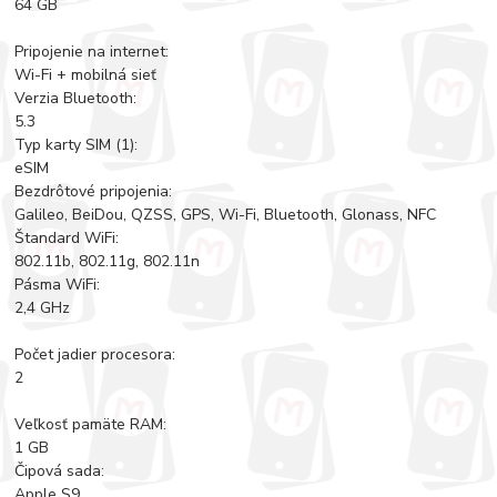
64 GB
Pripojenie na internet:
Wi-Fi + mobilná sieť
Verzia Bluetooth:
5.3
Typ karty SIM (1):
eSIM
Bezdrôtové pripojenia:
Galileo, BeiDou, QZSS, GPS, Wi-Fi, Bluetooth, Glonass, NFC
Štandard WiFi:
802.11b, 802.11g, 802.11n
Pásma WiFi:
2,4 GHz
Počet jadier procesora:
2
Veľkosť pamäte RAM:
1 GB
Čipová sada:
Apple S9