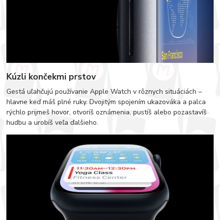
Kúzli končekmi prstov
Gestá uľahčujú používanie Apple Watch v rôznych situáciách –
hlavne keď máš plné ruky. Dvojitým spojením ukazováka a palca
rýchlo prijmeš hovor, otvoríš oznámenia, pustíš alebo pozastavíš
hudbu a urobíš veľa ďalšieho.