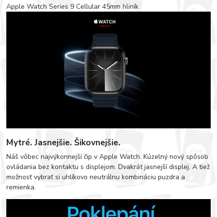
Apple Watch Series 9 Cellular 45mm hliník
Mytré. Jasnejšie. Šikovnejšie.
Náš vôbec najvýkonnejší čip v Apple Watch. Kúzelný nový spôsob
ovládania bez kontaktu s displejom. Dvakrát jasnejší displej. A tiež
možnosť vybrať si uhlíkovo neutrálnu kombináciu puzdra a
remienka.