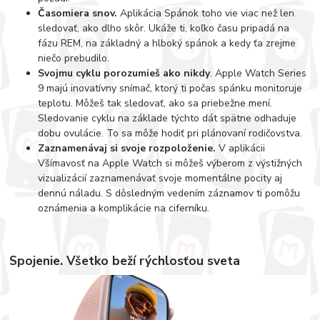
Časomiera snov.
Aplikácia Spánok toho vie viac než len
sledovať, ako dlho skôr. Ukáže ti, koľko času pripadá na
fázu REM, na základný a hlboký spánok a kedy ťa zrejme
niečo prebudilo.
Svojmu cyklu porozumieš ako nikdy
. Apple Watch Series
9 majú inovatívny snímač, ktorý ti počas spánku monitoruje
teplotu. Môžeš tak sledovať, ako sa priebežne mení.
Sledovanie cyklu na základe týchto dát spätne odhaduje
dobu ovulácie. To sa môže hodiť pri plánovaní rodičovstva.
Zaznamenávaj si svoje rozpoloženie.
V aplikácii
Všímavosť na Apple Watch si môžeš výberom z výstižných
vizualizácií zaznamenávať svoje momentálne pocity aj
dennú náladu. S dôsledným vedením záznamov ti pomôžu
oznámenia a komplikácie na ciferníku.
Spojenie. Všetko beží rýchlosťou sveta