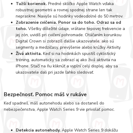
Tužší korienok.
Predné sklíčko Apple Watch vďaka
robustnej geometrii a rovnej spodnej strane len tak
nepraskne. Navyše sú hodinky vodeodolné do 50 metrov.
Zobrazenie cvičenia. Ponor sa do toho. Odraz sa od
toho.
Všetky dôležité údaje, vrátane tepovej frekvencie a
jej zón, uvidíš pri cvičení pohromade. Otáčaním korunkou
Digital Crown si zobrazíš ďalšie ukazovatele, ako sú
segmenty a medzičasy, prevýšenie alebo krúžky Aktivity.
Živá aktivita.
Keď si na hodinkách spustíš cyklistický
tréning, automaticky sa zobrazí aj ako živá aktivita na
iPhone. Stačí na ňu kliknúť a vyplní celý displej, aby sa
ukazovatele dali pri jazde ľahko sledovať.
Bezpečnosť. Pomoc máš v rukáve
Keď spadneš, máš autonehodu alebo sa dostaneš do
nebezpečenstva, Apple Watch Series 9 vie privolať pomoc.
Detekcia autonehody.
Apple Watch Series 9 dokážu