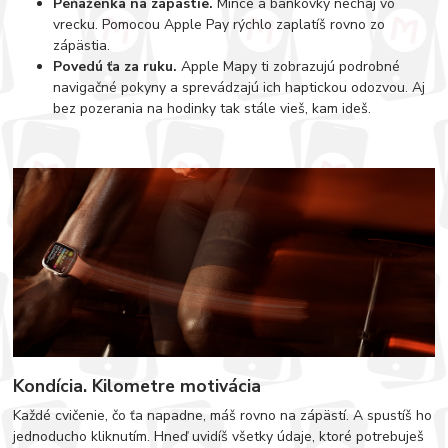
Peňaženka na zápästie.
Mince a bankovky nechaj vo
vrecku. Pomocou Apple Pay rýchlo zaplatíš rovno zo
zápästia.
Povedú ťa za ruku.
Apple Mapy ti zobrazujú podrobné
navigačné pokyny a sprevádzajú ich haptickou odozvou. Aj
bez pozerania na hodinky tak stále vieš, kam ideš.
Kondícia. Kilometre motivácia
Každé cvičenie, čo ťa napadne, máš rovno na zápästí. A spustíš ho
jednoducho kliknutím. Hneď uvidíš všetky údaje, ktoré potrebuješ