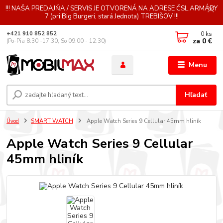
!!! NAŠA PREDAJŇA / SERVIS JE OTVORENÁ NA ADRESE ČSL.ARMÁDY
7 (pri Big Burgeri, stará Jednota) TREBIŠOV !!!
0
ks
+421 910 852 852
za
0 €
(Po-Pia 8:30 -17:30, So 09:00 - 12:30)
Menu
Hľadať
Úvod
SMART WATCH
Apple Watch Series 9 Cellular 45mm hliník
Apple Watch Series 9 Cellular
45mm hliník