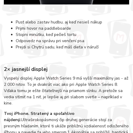
Pusť alebo zastav hudbu, aj keď nesieš nákup
Prijmi hovor na paddleboarde
Stopni minútku, keď pečieš tortu
Odpovedz na správu pri venčení psa
Prejdi si Chytrú sadu, keď máš dieťa v náručí
2× jasnejší displej
Vyspelý displej Apple Watch Series 9 má vyšší maximálny jas - až
2 000 nitov. To je dvakrát viac ako pri Apple Watch Series 8.
Vďaka tomu je ešte čitateľnejší na priamom slnku. A pretože sa
vedia stlmiť na 1 niť, je lepšie aj pri slabom svetle – napríklad v
kine.
Tvoj iPhone. Stratený a spoľahlivo
nájdený.
Ultraširokopásmový čip druhej generácie stojí za
presným hľadaním, ktoré ti ukáže približnú vzdialenosť odloženého
iPhonu a navedie ťa jeho smerom.1 Akonáhle sa priblížiš, haptická