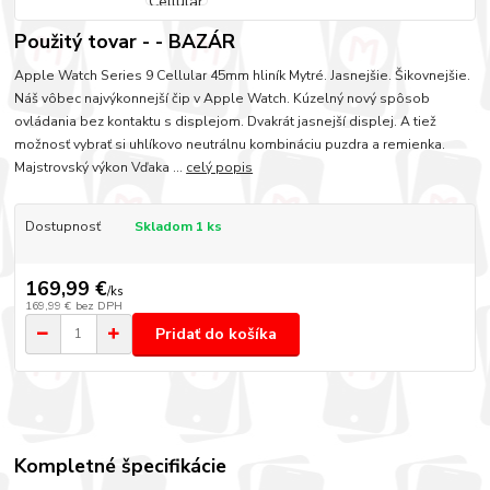
Použitý tovar - - BAZÁR
Apple Watch Series 9 Cellular 45mm hliník Mytré. Jasnejšie. Šikovnejšie.
Náš vôbec najvýkonnejší čip v Apple Watch. Kúzelný nový spôsob
ovládania bez kontaktu s displejom. Dvakrát jasnejší displej. A tiež
možnosť vybrať si uhlíkovo neutrálnu kombináciu puzdra a remienka.
Majstrovský výkon Vďaka ...
celý popis
Dostupnosť
Skladom 1 ks
169,99 €
/
ks
169,99 €
bez DPH
Pridať do košíka
Kompletné špecifikácie