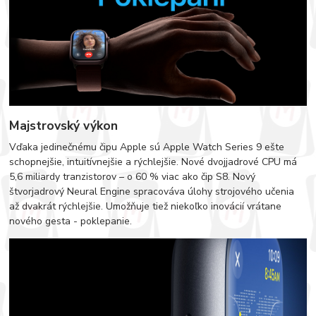
Majstrovský výkon
Vďaka jedinečnému čipu Apple sú Apple Watch Series 9 ešte
schopnejšie, intuitívnejšie a rýchlejšie. Nové dvojjadrové CPU má
5,6 miliardy tranzistorov – o 60 % viac ako čip S8. Nový
štvorjadrový Neural Engine spracováva úlohy strojového učenia
až dvakrát rýchlejšie. Umožňuje tiež niekoľko inovácií vrátane
nového gesta - poklepanie.