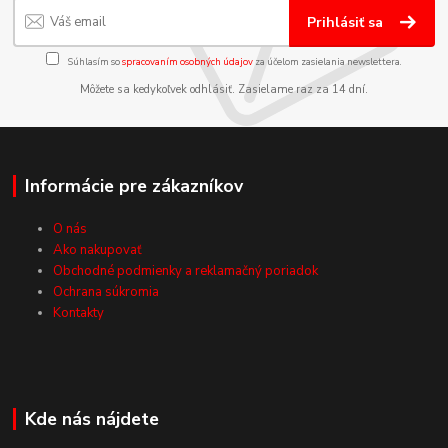
Prihlásiť sa
Súhlasím so
spracovaním osobných údajov
za účelom zasielania newslettera.
Môžete sa kedykoľvek odhlásiť. Zasielame raz za 14 dní.
Informácie pre zákazníkov
O nás
Ako nakupovať
Obchodné podmienky a reklamačný poriadok
Ochrana súkromia
Kontakty
Kde nás nájdete