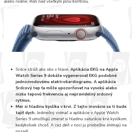
alebo rodine, máš nad všetkým plnú kontrolu.
Srdce stráži ako oko v hlave.
Aplikácia EKG na Apple
Watch Series 9 dokáže vygenerovať EKG podobné
jednozvodovému elektrokardiogramu. A aplikácia
Srdcový tep ťa môže upozorňovať na vysokú alebo
nízku tepovú frekvenciu aj nepravidelný srdcový
rytmus.
Mer si hladinu kyslíka v krvi. Z tejto inovácie sa ti bude
tajiť dych.
Jedinečný snímač a aplikácie v Apple Watch
Series 9 umožňujú zmerať si hladinu saturácie krvi kyslíkom,
kedykoľvek chceš. A cez deň v noci ju priebežne snímajú na
pozadí.