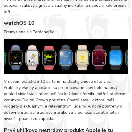
odozva, zvukový signál a vizuálny indikátor ti napovie, kde presne
leží.
watchOS 10
Premyslenejšie.Parádnejšie.
V novom watchOS 10 sa toho na displej zmestí ešte viac.
Prakticky všetky aplikácie sú prepracované, aby bolo na prvý
pohľad vidieť viac informácií. Na každom ciferníku môžeš otočením
korunkou Digital Crown prejsť na Chytrú sadu, v ktorej máš
widgety s aktuálnymi a relevantnými údajmi. A nové postrehy o
duševnom zdraví a zdravom zraku sa ti pomôžu starať o telo i
myseľ – priamo zo zápästia.
Prvý uhlíkovo neutrálny produkt Apple je tu