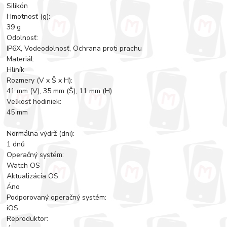
Silikón
Hmotnosť (g):
39 g
Odolnosť:
IP6X, Vodeodolnosť, Ochrana proti prachu
Materiál:
Hliník
Rozmery (V x Š x H):
41 mm (V), 35 mm (Š), 11 mm (H)
Veľkosť hodiniek:
45 mm
Normálna výdrž (dni):
1 dnů
Operačný systém:
Watch OS
Aktualizácia OS:
Áno
Podporovaný operačný systém:
iOS
Reproduktor: