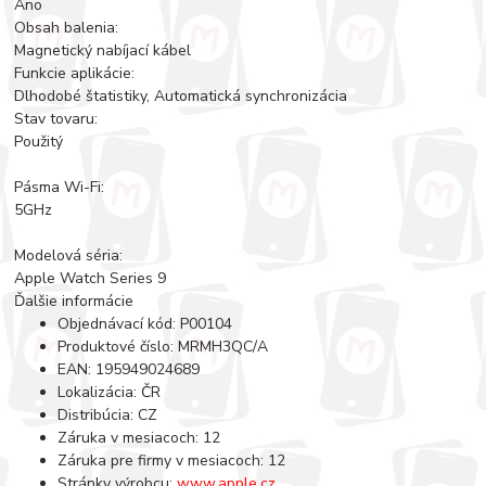
Áno
Obsah balenia:
Magnetický nabíjací kábel
Funkcie aplikácie:
Dlhodobé štatistiky, Automatická synchronizácia
Stav tovaru:
Použitý
Pásma Wi-Fi:
5GHz
Modelová séria:
Apple Watch Series 9
Ďalšie informácie
Objednávací kód: P00104
Produktové číslo: MRMH3QC/A
EAN: 195949024689
Lokalizácia: ČR
Distribúcia: CZ
Záruka v mesiacoch: 12
Záruka pre firmy v mesiacoch: 12
Stránky výrobcu:
www.apple.cz