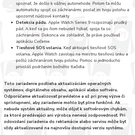
spoznať, že došlo k vážnej autonehode. Potom ťa môžu
automaticky spojiť so záchranármi, poslať im tvoju polohu a
upozorniť núdzové kontakty.
Detekcia pádu.
Apple Watch Series 9 rozpoznajú prudký
pád. A keď sa po ňom nebudeš hýbať, spoja ťa so
záchranármi. Dokonca vie zohľadniť, že práve používaš
aplikáciu Cvičenie.
Tiesňové SOS volania.
Keď aktivuješ tiesňové SOS
volania, Apple Watch zavolajú na miestnu tiesňovú linku a
pošlú záchranárom tvoju polohu. Pomoc si jednoducho
privoláš podržaním bočného tlačidla.
Toto zariadenie podlieha aktualizáciám operačných
systémov, digitálneho obsahu, aplikácií alebo softvéru.
Odporúčame aktualizovať pravidelne a už pri prvej výzve či
sprístupnení, aby zariadenie mohlo byť plne funkčné. Ak
nebude systém aktuálny, môže dôjsť k softvérovým chybám,
za ktoré predávajúci ani výrobca nenesú zodpovednosť. Pri
odovzdaní zariadenia do reklamácie alebo servisu môže byť
vždy aktualizované na najnovšiu dostupnú verziu systému.