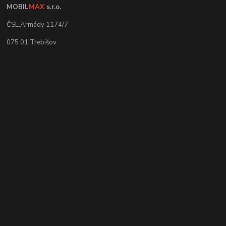
MOBIL
MAX
s.r.o.
ČSL.Armády 1174/7
075 01 Trebišov