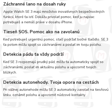
Záchranné lano na dosah ruky
Apple Watch SE 3 majú množstvo inovatívnych bezpečnostných
funkcií, ktoré ťa istí. Dokážu privolať pomoc, keď ju najviac
potrebuješ a nemáš práve v dosahu iPhone.
Tieseň SOS. Pomoc ako na zavolanú
Keď potrebuješ urgentnú pomoc, stačí podržať bočné tlačidlo. SE 3
ťa potom môžu spojiť so záchranármi a poslať im tvoju polohu.
Detekcia pádu ťa vždy podrží
Keď SE 3 rozpoznajú prudký pád, môžu ťa automaticky spojiť so
záchranármi, poslať im aktuálnu polohu a upozorniť tvojich
blízkych.
Detekcia autonehody. Tvoja opora na cestách
Pri vážnej autonehode môžu SE 3 automaticky zavolať na tiesňovú
linku, oznámiť polohu a upozorniť núdzové kontakty.