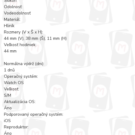
Silikón
Odolnosť:
Vodeodolnosť
Materiál:
Hliník
Rozmery (V x Š x H):
44 mm (V), 38 mm (Š), 11 mm (H)
Veľkosť hodiniek:
44 mm
Normálna výdrž (dni):
1 dnů
Operačný systém:
Watch OS
Veľkosť:
S/M
Aktualizácia OS:
Áno
Podporovaný operačný systém:
iOS
Reproduktor:
Áno