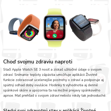
Choď svojmu zdraviu naproti
Stačí Apple Watch SE 3 nosiť a získaš užitočné údaje o svojom
zdraví. Snímanie teploty zápästia umožňuje aplikácii Životné
funkcie zobrazovať ucelenejšie postrehy o zdraví a podporuje aj
spätný odhad doby ovulácie. Hodinky ti vyhodnotia aj denné
spánkové skóre a upozornia ťa na možné prejavy spánkového
apnoe. Mať prehľad o svojom zdraví nebolo nikdy tak jednoduché.
Sleduj svoj zdravotný stav v aplikácii Životné