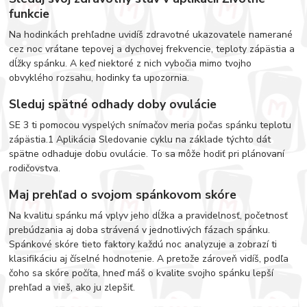
funkcie
Na hodinkách prehľadne uvidíš zdravotné ukazovatele namerané
cez noc vrátane tepovej a dychovej frekvencie, teploty zápästia a
dĺžky spánku. A keď niektoré z nich vybočia mimo tvojho
obvyklého rozsahu, hodinky ťa upozornia.
Sleduj spätné odhady doby ovulácie
SE 3 ti pomocou vyspelých snímačov meria počas spánku teplotu
zápästia.1 Aplikácia Sledovanie cyklu na základe týchto dát
spätne odhaduje dobu ovulácie. To sa môže hodiť pri plánovaní
rodičovstva.
Maj prehľad o svojom spánkovom skóre
Na kvalitu spánku má vplyv jeho dĺžka a pravidelnosť, početnosť
prebúdzania aj doba strávená v jednotlivých fázach spánku.
Spánkové skóre tieto faktory každú noc analyzuje a zobrazí ti
klasifikáciu aj číselné hodnotenie. A pretože zároveň vidíš, podľa
čoho sa skóre počíta, hneď máš o kvalite svojho spánku lepší
prehľad a vieš, ako ju zlepšiť.