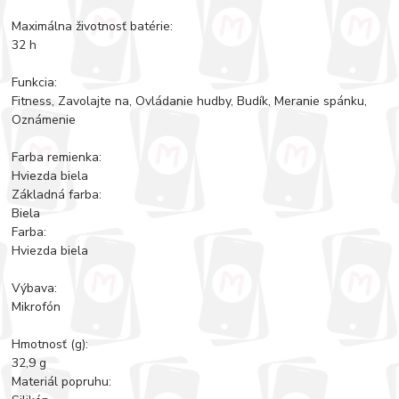
Maximálna životnosť batérie:
32 h
Funkcia:
Fitness, Zavolajte na, Ovládanie hudby, Budík, Meranie spánku,
Oznámenie
Farba remienka:
Hviezda biela
Základná farba:
Biela
Farba:
Hviezda biela
Výbava:
Mikrofón
Hmotnosť (g):
32,9 g
Materiál popruhu: