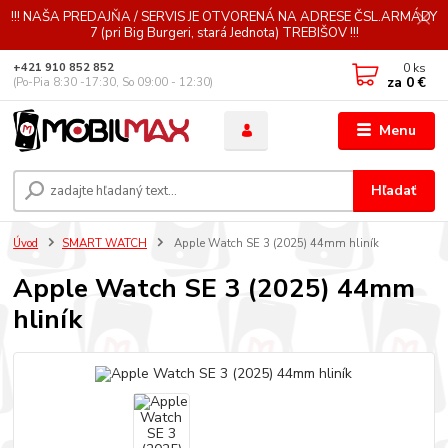
!!! NAŠA PREDAJŇA / SERVIS JE OTVORENÁ NA ADRESE ČSL.ARMÁDY
7 (pri Big Burgeri, stará Jednota) TREBIŠOV !!!
0
ks
+421 910 852 852
za
0 €
(Po-Pia 8:30 -17:30, So 09:00 - 12:30)
Menu
Hľadať
Úvod
SMART WATCH
Apple Watch SE 3 (2025) 44mm hliník
Apple Watch SE 3 (2025) 44mm
hliník