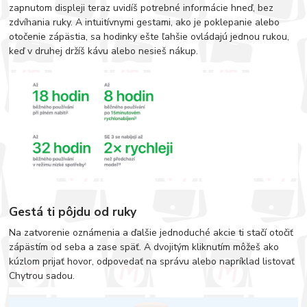
zapnutom displeji teraz uvidíš potrebné informácie hneď, bez
zdvíhania ruky. A intuitívnymi gestami, ako je poklepanie alebo
otočenie zápästia, sa hodinky ešte ľahšie ovládajú jednou rukou,
keď v druhej držíš kávu alebo nesieš nákup.
Gestá ti pôjdu od ruky
Na zatvorenie oznámenia a ďalšie jednoduché akcie ti stačí otočiť
zápästím od seba a zase späť. A dvojitým kliknutím môžeš ako
kúzlom prijať hovor, odpovedať na správu alebo napríklad listovať
Chytrou sadou.