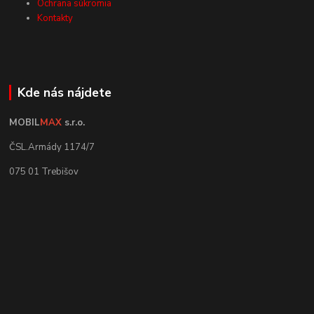
Ochrana súkromia
Kontakty
Kde nás nájdete
MOBIL
MAX
s.r.o.
ČSL.Armády 1174/7
075 01 Trebišov