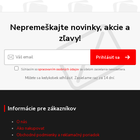
Nepremeškajte novinky, akcie a
zľavy!
Prihlásiť sa
Súhlasím so
spracovaním osobných údajov
za účelom zasielania newslettera.
Môžete sa kedykoľvek odhlásiť. Zasielame raz za 14 dní.
Informácie pre zákazníkov
O nás
Ako nakupovať
Obchodné podmienky a reklamačný poriadok