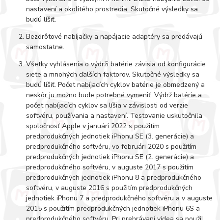
nastavení a okolitého prostredia. Skutočné výsledky sa
budú líšiť.
Bezdrôtové nabíjačky a napájacie adaptéry sa predávajú
samostatne.
Všetky vyhlásenia o výdrži batérie závisia od konfigurácie
siete a mnohých ďalších faktorov. Skutočné výsledky sa
budú líšiť. Počet nabíjacích cyklov batérie je obmedzený a
neskôr ju možno bude potrebné vymeniť. Výdrž batérie a
počet nabíjacích cyklov sa líšia v závislosti od verzie
softvéru, používania a nastavení. Testovanie uskutočnila
spoločnosť Apple v januári 2022 s použitím
predprodukčných jednotiek iPhonu SE (3. generácie) a
predprodukčného softvéru, vo februári 2020 s použitím
predprodukčných jednotiek iPhonu SE (2. generácie) a
predprodukčného softvéru, v auguste 2017 s použitím
predprodukčných jednotiek iPhonu 8 a predprodukčného
softvéru, v auguste 2016 s použitím predprodukčných
jednotiek iPhonu 7 a predprodukčného softvéru a v auguste
2015 s použitím predprodukčných jednotiek iPhonu 6S a
predprodukčného softvéru. Pri prehrávaní videa sa použil