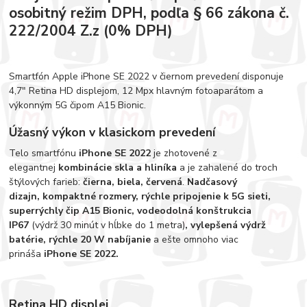
osobitný režim DPH, podľa § 66 zákona č.
222/2004 Z.z (0% DPH)
Smartfón Apple iPhone SE 2022 v čiernom prevedení disponuje
4,7" Retina HD displejom, 12 Mpx hlavným fotoaparátom a
výkonným 5G čipom A15 Bionic.
Úžasný výkon v klasickom prevedení
Telo smartfónu
iPhone SE 2022
je zhotovené z
elegantnej
kombinácie skla a hliníka
a je zahalené do troch
štýlových farieb:
čierna, biela, červená
.
Nadčasový
dizajn, kompaktné rozmery, rýchle pripojenie k 5G sieti,
superrýchly čip A15 Bionic, vodeodolná konštrukcia
IP67
(výdrž 30 minút v hĺbke do 1 metra)
, vylepšená výdrž
batérie, rýchle 20 W nabíjanie
a ešte omnoho viac
prináša
iPhone SE 2022.
Retina HD displej