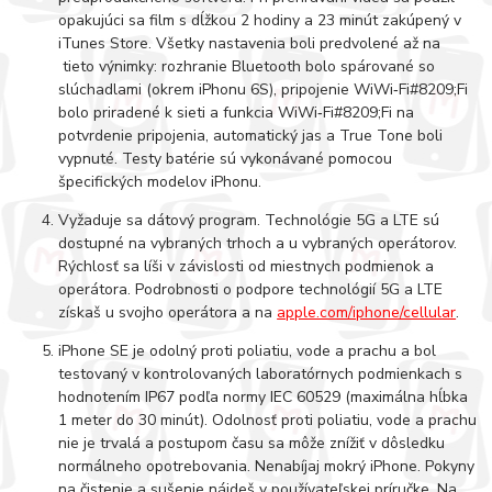
opakujúci sa film s dĺžkou 2 hodiny a 23 minút zakúpený v
iTunes Store. Všetky nastavenia boli predvolené až na
tieto výnimky: rozhranie Bluetooth bolo spárované so
slúchadlami (okrem iPhonu 6S), pripojenie WiWi‑Fi#8209;Fi
bolo priradené k sieti a funkcia WiWi‑Fi#8209;Fi na
potvrdenie pripojenia, automatický jas a True Tone boli
vypnuté. Testy batérie sú vykonávané pomocou
špecifických modelov iPhonu.
Vyžaduje sa dátový program. Technológie 5G a LTE sú
dostupné na vybraných trhoch a u vybraných operátorov.
Rýchlosť sa líši v závislosti od miestnych podmienok a
operátora. Podrobnosti o podpore technológií 5G a LTE
získaš u svojho operátora a na
apple.com/iphone/cellular
.
iPhone SE je odolný proti poliatiu, vode a prachu a bol
testovaný v kontrolovaných laboratórnych podmienkach s
hodnotením IP67 podľa normy IEC 60529 (maximálna hĺbka
1 meter do 30 minút). Odolnosť proti poliatiu, vode a prachu
nie je trvalá a postupom času sa môže znížiť v dôsledku
normálneho opotrebovania. Nenabíjaj mokrý iPhone. Pokyny
na čistenie a sušenie nájdeš v používateľskej príručke. Na