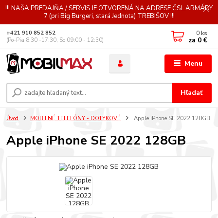
!!! NAŠA PREDAJŇA / SERVIS JE OTVORENÁ NA ADRESE ČSL.ARMÁDY
7 (pri Big Burgeri, stará Jednota) TREBIŠOV !!!
0
ks
+421 910 852 852
za
0 €
(Po-Pia 8:30 -17:30, So 09:00 - 12:30)
Menu
Hľadať
Úvod
MOBILNÉ TELEFÓNY - DOTYKOVÉ
Apple iPhone SE 2022 128GB
Apple iPhone SE 2022 128GB