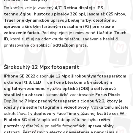
Do konštrukcie je vsadený
4,7" Retina displej s IPS
technológiou, hustotou pixelov 326 ppi, jasom až 625 nitov,
TrueTone dynamickou úpravou bielej farby, oleofóbnou
úpravou a širokým farbeným rozsahom (P3) pre krásne
zobrazenie farieb.
Pod displejom je umiestnené
tlačidlo Touch
ID,
ktoré slúži aj na odomknutie telefónu, zadávanie hesiel či
prihlasovanie do aplikácií
odtlačkom prsta.
Širokouhlý 12 Mpx fotoaparát
IPhone SE 2022
disponuje
12 Mpx širokouhlým fotoaparátom
s clonou f/1.8, LED True Tone bleskom a 5-násobným
digitálnym zoomom.
Využíva
optickú (OIS) a softvérovú
stabilizáciu obrazu
i automatické zaostrovanie
Focus Pixels
.
Dopĺňa ho
7 Mpx predný fotoaparát s clonou f/2.2, ktorý je
ideálny na selfie fotografie a videohovory.
Vďaka tomu môžete
uskutočňovať
videohovory FaceTime v úžasnej kvalite cez Wi-
Fi alebo 5G sieť
. V aplikácií fotoaparátu nechýba
režim
portrét
využiteľný aj pri selfie fotografiách,
úprava hĺbky
ostrosti, šesť rôznych efektov nasvietenia a panoráma
s