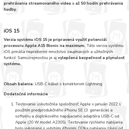
prehrávania streamovaného videa
a
až 50 hodín prehrávania
hudby.
iOS 15
Verzia systému iOS 15 je pripravená využiť potenciál
procesoru Apple A15 Bionic na maximum.
Táto verzia systému
iOS prináša nepreberné množstvo zaujímavých a užitočných
funkcií. Samozrejmosťou je aj
vylepšená bezpečnosť a plynulosť
systému.
Obsah balenia:
USB-C kábel s konektorom Lightning
Dodatočné informácie
Testovanie uskutočnila spoločnosť Apple v januári 2022 s
použitím predprodukčného iPhonu SE (3. generácie) a
softvéru a doplnkového napájacieho adaptéra USB-C od
Apple (20 W model A2305). Testovanie rýchleho nabíjania
bolo vykonané s vybitými iPhonmi. Dĺžka nabíjania závisí od