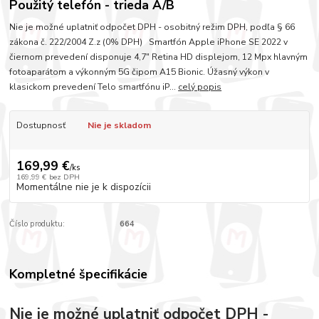
Použitý telefón - trieda A/B
Nie je možné uplatniť odpočet DPH - osobitný režim DPH, podľa § 66
zákona č. 222/2004 Z.z (0% DPH) Smartfón Apple iPhone SE 2022 v
čiernom prevedení disponuje 4,7" Retina HD displejom, 12 Mpx hlavným
fotoaparátom a výkonným 5G čipom A15 Bionic. Úžasný výkon v
klasickom prevedení Telo smartfónu iP...
celý popis
Dostupnosť
Nie je skladom
169,99 €
/
ks
169,99 €
bez DPH
Momentálne nie je k dispozícii
Číslo produktu:
664
Kompletné špecifikácie
Nie je možné uplatniť odpočet DPH -