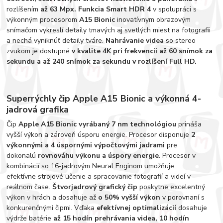
rozlíšením
až 63 Mpx.
Funkcia Smart HDR 4
v spolupráci s
výkonným procesorom
A15 Bionic
inovatívnym obrazovým
snímačom vykreslí detaily tmavých aj svetlých miest na fotografii
a nechá vyniknúť detaily tváre.
Nahrávanie videa
so stereo
zvukom je dostupné
v kvalite 4K pri frekvencii až 60 snímok za
sekundu a až 240 snímok za sekundu v rozlíšení Full HD.
Superrýchly čip Apple A15 Bionic a výkonná 4-
jadrová grafika
Čip
Apple A15 Bionic
vyrábaný 7 nm technológiou
prináša
vyšší výkon a zároveň úsporu energie. Procesor disponuje
2
výkonnými a 4 úspornými výpočtovými jadrami
pre
dokonalú
rovnováhu výkonu a úspory energie
. Procesor v
kombinácií so 16-jadrovým Neural Enginom umožňuje
efektívne strojové učenie a spracovanie fotografií a videí v
reálnom čase.
Štvorjadrový grafický čip
poskytne excelentný
výkon v hrách a dosahuje až
o 50% vyšší výkon
v porovnaní s
konkurenčnými čipmi. Vďaka
efektívnej optimalizácií
dosahuje
výdrže batérie
až 15 hodín prehrávania videa, 10 hodín