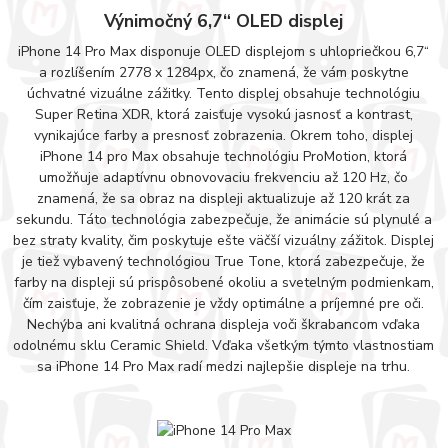
Výnimočný 6,7“ OLED displej
iPhone 14 Pro Max disponuje OLED displejom s uhlopriečkou 6,7“
a rozlíšením 2778 x 1284px, čo znamená, že vám poskytne
úchvatné vizuálne zážitky. Tento displej obsahuje technológiu
Super Retina XDR, ktorá zaisťuje vysokú jasnosť a kontrast,
vynikajúce farby a presnosť zobrazenia. Okrem toho, displej
iPhone 14 pro Max obsahuje technológiu ProMotion, ktorá
umožňuje adaptívnu obnovovaciu frekvenciu až 120 Hz, čo
znamená, že sa obraz na displeji aktualizuje až 120 krát za
sekundu. Táto technológia zabezpečuje, že animácie sú plynulé a
bez straty kvality, čim poskytuje ešte väčší vizuálny zážitok. Displej
je tiež vybavený technológiou True Tone, ktorá zabezpečuje, že
farby na displeji sú prispôsobené okoliu a svetelným podmienkam,
čím zaisťuje, že zobrazenie je vždy optimálne a príjemné pre oči.
Nechýba ani kvalitná ochrana displeja voči škrabancom vďaka
odolnému sklu Ceramic Shield. Vďaka všetkým týmto vlastnostiam
sa iPhone 14 Pro Max radí medzi najlepšie displeje na trhu.