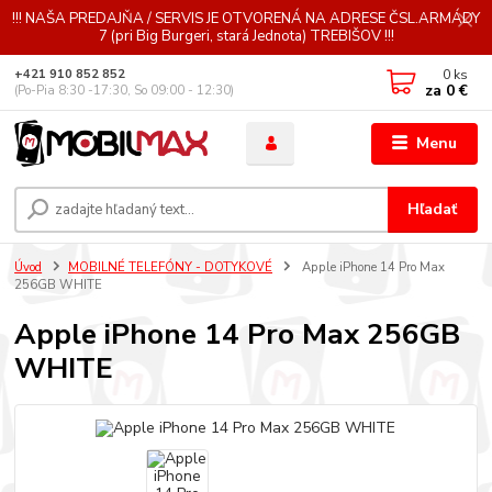
!!! NAŠA PREDAJŇA / SERVIS JE OTVORENÁ NA ADRESE ČSL.ARMÁDY
7 (pri Big Burgeri, stará Jednota) TREBIŠOV !!!
0
ks
+421 910 852 852
za
0 €
(Po-Pia 8:30 -17:30, So 09:00 - 12:30)
Menu
Hľadať
Úvod
MOBILNÉ TELEFÓNY - DOTYKOVÉ
Apple iPhone 14 Pro Max
256GB WHITE
Apple iPhone 14 Pro Max 256GB
WHITE