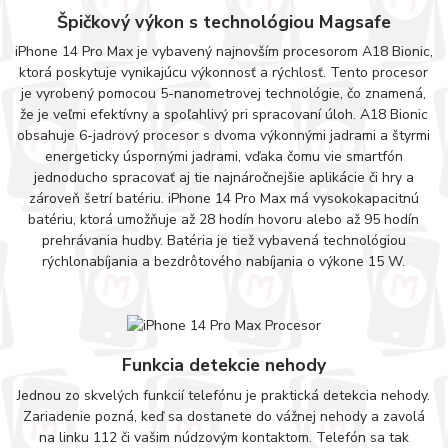
Špičkový výkon s technológiou Magsafe
iPhone 14 Pro Max je vybavený najnovším procesorom A18 Bionic,
ktorá poskytuje vynikajúcu výkonnosť a rýchlosť. Tento procesor
je vyrobený pomocou 5-nanometrovej technológie, čo znamená,
že je veľmi efektívny a spoľahlivý pri spracovaní úloh. A18 Bionic
obsahuje 6-jadrový procesor s dvoma výkonnými jadrami a štyrmi
energeticky úspornými jadrami, vďaka čomu vie smartfón
jednoducho spracovať aj tie najnáročnejšie aplikácie či hry a
zároveň šetrí batériu. iPhone 14 Pro Max má vysokokapacitnú
batériu, ktorá umožňuje až 28 hodín hovoru alebo až 95 hodín
prehrávania hudby. Batéria je tiež vybavená technológiou
rýchlonabíjania a bezdrôtového nabíjania o výkone 15 W.
Funkcia detekcie nehody
Jednou zo skvelých funkcií telefónu je praktická detekcia nehody.
Zariadenie pozná, keď sa dostanete do vážnej nehody a zavolá
na linku 112 či vašim núdzovým kontaktom. Telefón sa tak