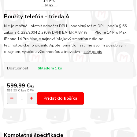
Použitý telefón - trieda A
Nie je možné uplatniť odpočet DPH - osobitný režim DPH, podľa § 66
zákona č. 222/2004 Z.z (0% DPH) BATERIA 87 % iPhone 14 Pro Max
iPhone 14 Pro Max je najnovší vlajkový smartfón z dielne
technologického gigantu Apple. Smartfón zaujme svojím pôsobivým
dizajnom, vysokou výkonnosťou a inovatívn...
celý popis
Dostupnosť
Skladom 1 ks
599,99 €
/
ks
599,99 €
bez DPH
Pridať do košíka
Kompletné špecifikácie