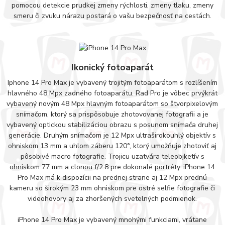
pomocou detekcie prudkej zmeny rýchlosti, zmeny tlaku, zmeny
smeru či zvuku nárazu postará o vašu bezpečnosť na cestách.
Ikonický fotoaparát
Iphone 14 Pro Max je vybavený trojitým fotoaparátom s rozlíšením
hlavného 48 Mpx zadného fotoaparátu. Rad Pro je vôbec prvýkrát
vybavený novým 48 Mpx hlavným fotoaparátom so štvorpixelovým
snímačom, ktorý sa prispôsobuje zhotovovanej fotografii a je
vybavený optickou stabilizáciou obrazu s posunom snímača druhej
generácie. Druhým snímačom je 12 Mpx ultraširokouhlý objektív s
ohniskom 13 mm a uhlom záberu 120°, ktorý umožňuje zhotoviť aj
pôsobivé macro fotografie. Trojicu uzatvára teleobjketív s
ohniskom 77 mm a clonou f/2.8 pre dokonalé portréty. iPhone 14
Pro Max má k dispozícii na prednej strane aj 12 Mpx prednú
kameru so širokým 23 mm ohniskom pre ostré selfie fotografie či
videohovory aj za zhoršených svetelných podmienok.
iPhone 14 Pro Max je vybavený mnohými funkciami, vrátane