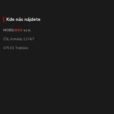
Kde nás nájdete
MOBIL
MAX
s.r.o.
ČSL.Armády 1174/7
075 01 Trebišov