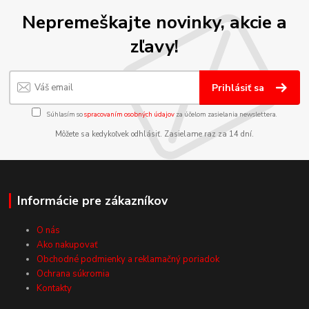
Nepremeškajte novinky, akcie a
zľavy!
Prihlásiť sa
Súhlasím so
spracovaním osobných údajov
za účelom zasielania newslettera.
Môžete sa kedykoľvek odhlásiť. Zasielame raz za 14 dní.
Informácie pre zákazníkov
O nás
Ako nakupovať
Obchodné podmienky a reklamačný poriadok
Ochrana súkromia
Kontakty