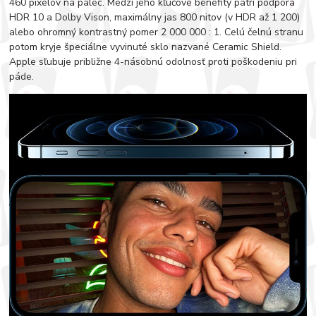
460 pixelov na palec. Medzi jeho kľúčové benefity patrí podpora
HDR 10 a Dolby Vison, maximálny jas 800 nitov (v HDR až 1 200)
alebo ohromný kontrastný pomer 2 000 000 : 1. Celú čelnú stranu
potom kryje špeciálne vyvinuté sklo nazvané Ceramic Shield.
Apple sľubuje približne 4-násobnú odolnosť proti poškodeniu pri
páde.