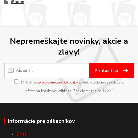
iPhone
Nepremeškajte novinky, akcie a
zľavy!
Prihlásiť sa
Súhlasím so
spracovaním osobných údajov
za účelom zasielania newslettera.
Môžete sa kedykoľvek odhlásiť. Zasielame raz za 14 dní.
Informácie pre zákazníkov
O nás