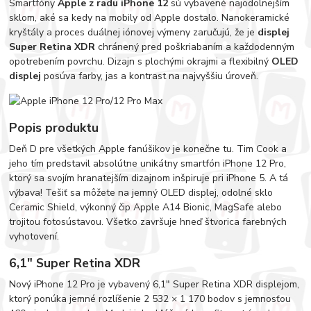
Smartfóny
Apple z radu iPhone 12
sú vybavené najodolnejším
sklom, aké sa kedy na mobily od Apple dostalo. Nanokeramické
kryštály a proces duálnej iónovej výmeny zaručujú, že je
displej
Super Retina XDR
chránený pred poškriabaním a každodenným
opotrebením povrchu. Dizajn s plochými okrajmi a flexibilný
OLED
displej
posúva farby, jas a kontrast na najvyššiu úroveň.
Popis produktu
Deň D pre všetkých Apple fanúšikov je konečne tu. Tim Cook a
jeho tím predstavil absolútne unikátny smartfón iPhone 12 Pro,
ktorý sa svojím hranatejším dizajnom inšpiruje pri iPhone 5. A tá
výbava! Tešiť sa môžete na jemný OLED displej, odolné sklo
Ceramic Shield, výkonný čip Apple A14 Bionic, MagSafe alebo
trojitou fotosústavou. Všetko završuje hneď štvorica farebných
vyhotovení.
6,1″ Super Retina XDR
Nový iPhone 12 Pro je vybavený 6,1″ Super Retina XDR displejom,
ktorý ponúka jemné rozlíšenie 2 532 × 1 170 bodov s jemnosťou