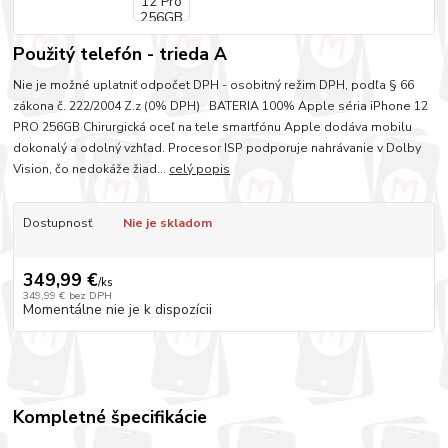
Použitý telefón - trieda A
Nie je možné uplatniť odpočet DPH - osobitný režim DPH, podľa § 66
zákona č. 222/2004 Z.z (0% DPH) BATERIA 100% Apple séria iPhone 12
PRO 256GB Chirurgická oceľ na tele smartfónu Apple dodáva mobilu
dokonalý a odolný vzhľad. Procesor ISP podporuje nahrávanie v Dolby
Vision, čo nedokáže žiad...
celý popis
Dostupnosť
Nie je skladom
349,99 €
/
ks
349,99 €
bez DPH
Momentálne nie je k dispozícii
Kompletné špecifikácie