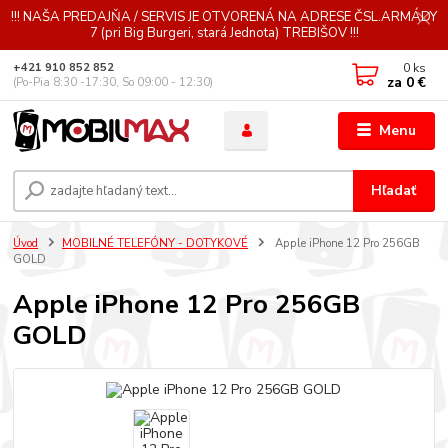
!!! NAŠA PREDAJŇA / SERVIS JE OTVORENÁ NA ADRESE ČSL.ARMÁDY
7 (pri Big Burgeri, stará Jednota) TREBIŠOV !!!
0
ks
+421 910 852 852
za
0 €
(Po-Pia 8:30 -17:30, So 09:00 - 12:30)
Menu
Hľadať
Úvod
MOBILNÉ TELEFÓNY - DOTYKOVÉ
Apple iPhone 12 Pro 256GB
GOLD
Apple iPhone 12 Pro 256GB
GOLD