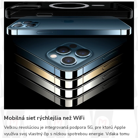
Mobilná sieť rýchlejšia než WiFi
Veľkou revolúciou je integrovaná podpora 5G, pre ktorú Apple
využíva svoj vlastný čip s nízkou spotrebou energie. Vďaka tomu