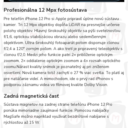
Profesionálna 12 Mpx fotosústava
Pre telefón iPhone 12 Pro si Apple pripravil úplne novú sústavu
kamier. Tri 12 Mpx objektívy dopĺňa LiDAR na presnejšie určenie
polohy objektov. Hlavný širokouhlý objektív sa pýši svetelnosťou
f/1,6, optickou stabilizáciou obrazu alebo sedemčlenným
objektívom. Ultra širokouhlý fotoaparát potom disponuje clonou
f/2,4 a 120° zorným poľom. A ako tretí je pripravený teleobjektív s
clonou f/2,0. Medzi jeho funkcie patrí 2× priblíženie optickým
zoomom, 2× oddialenie optickým zoomom a 4× rozsah optického
zoomu.Nárast kvality snímok je poznateľný aj pri zníženom
osvetlení. Nová kamera totiž zachytí o 27 % viac svetla. To platí aj
pre natáčanie videí. A mimochodom, ide o prvý rad iPhonov s
podporou záznamu videa vo filmovej kvalite Dolby Vision.
Zadná magnetická časť
Sústava magnetov na zadnej strane telefónu iPhone 12 Pro
ponúka mimoriadne zaujímavé funkcie. Pomocou nabíjačky
MagSafe možno napríklad využívať bezdrôtové nabíjanie s
rýchlosťou až 15 W.