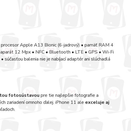
 • procesor Apple A13 Bionic (6-jadrový) • pamäť RAM 4
oaparát 12 Mpx • NFC • Bluetooth • LTE • GPS • Wi-Fi
 súčasťou balenia nie je nabíjací adaptér ani slúchadlá
itou fotosústavou
pre tie najlepšie fotografie a
ých zariadení omnoho ďalej. iPhone 11 ale
exceluje aj
hľadoch.