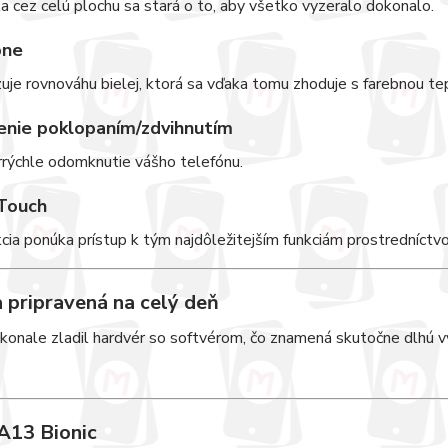
 cez celú plochu sa stará o to, aby všetko vyzeralo dokonalo.
one
uje rovnováhu bielej, ktorá sa vďaka tomu zhoduje s farebnou te
nie poklopaním/zdvihnutím
rrýchle odomknutie vášho telefónu.
Touch
cia ponúka prístup k tým najdôležitejším funkciám prostredníctv
a pripravená na celý deň
onale zladil hardvér so softvérom, čo znamená skutočne dlhú výd
A13 Bionic