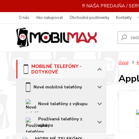
!!! NAŠA PREDAJŇA / SERV
O nás
Ako nakupovať
Obchodné podmienky
Kontakty
Úvod
MOBILNÉ TELEFÓNY -
DOTYKOVÉ
Appl
Nové mobilné telefóny
Nové telefóny z výkupu
Používané telefóny z
výkupu