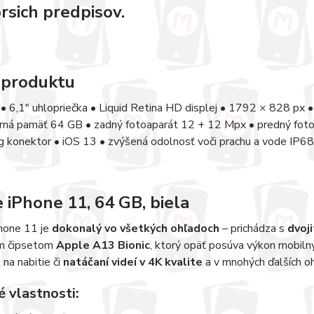
rsich predpisov.
 produktu
• 6,1" uhlopriečka • Liquid Retina HD displej • 1792 × 828 px
erná pamäť 64 GB • zadný fotoaparát 12 + 12 Mpx • predný fot
ng konektor • iOS 13 • zvýšená odolnosť voči prachu a vode IP68 •
 iPhone 11, 64 GB, biela
hone 11 je
dokonalý vo všetkých ohľadoch
– prichádza s
dvoj
m čipsetom
Apple A13 Bionic
, ktorý opäť posúva výkon mobiln
i
na nabitie či
natáčaní videí v 4K kvalite
a v mnohých ďalších o
 vlastnosti: