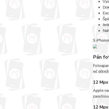
Vys
Do
Exc
Špi
Jed
Nah
S iPhonom
Pán fo
Fotoapará
nič dôleži
12 Mpx 
Apple nas
zaostrova
12 Mpx 