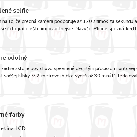
ené selfie
 na to, že predná kamera podporuje až 120 snímok za sekundu a
še fotografie ešte impozantnejšie. Navyše iPhone spozná, keď h
ne odolný
 zadné sklo je povrchovo spevnené dvojitým procesom iontovej v
t väčšej hĺbky. V 2-metrovej hĺbke vydrží až 30 minút*, teda dva
né farby
Retina LCD