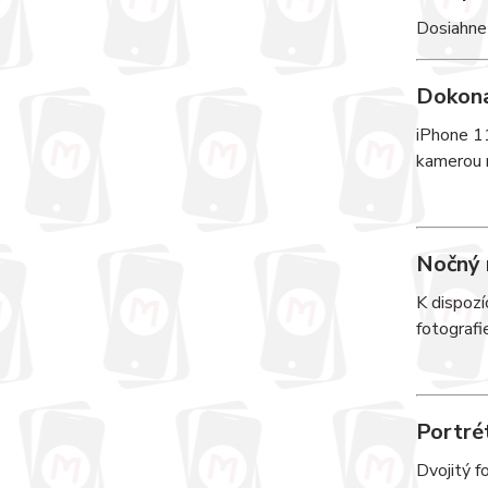
Dosiahnete
Dokona
iPhone 11
kamerou n
Nočný 
K dispozí
fotografi
Portré
Dvojitý f