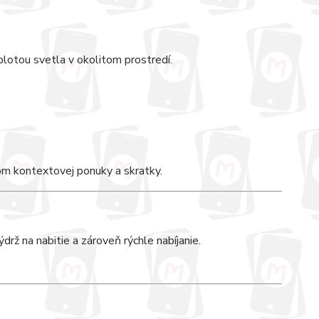
plotou svetla v okolitom prostredí.
om kontextovej ponuky a skratky.
rž na nabitie a zároveň rýchle nabíjanie.