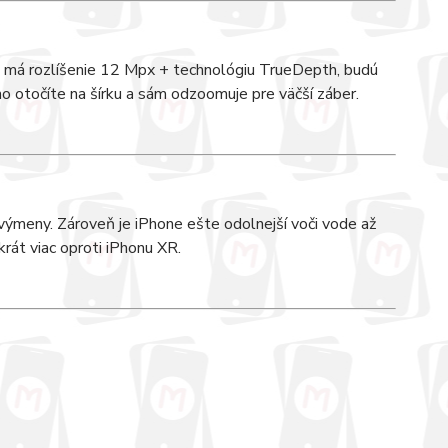
 má rozlíšenie 12 Mpx + technológiu TrueDepth, budú
o otočíte na šírku a sám odzoomuje pre väčší záber.
ýmeny. Zároveň je iPhone ešte odolnejší voči vode až
krát viac oproti iPhonu XR.