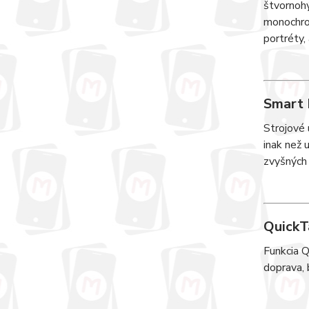
štvornohý
monochrom
portréty, 
Smart 
Strojové 
inak než 
zvyšných 
QuickT
Funkcia Q
doprava, 