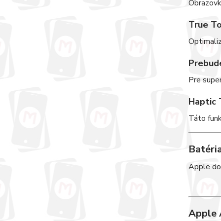
Obrazovka
True T
Optimaliz
Prebude
Pre supe
Haptic 
Táto funk
Batéri
Apple dok
Apple 