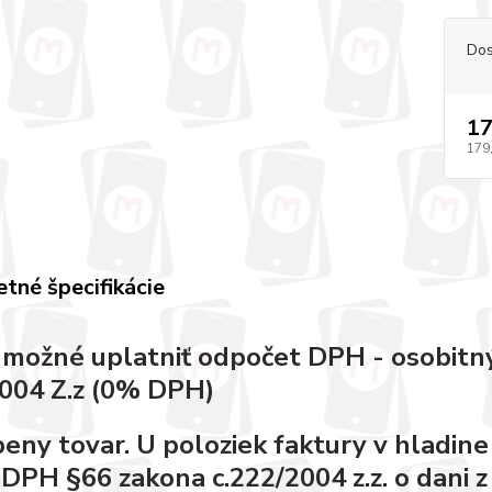
Dos
17
179
tné špecifikácie
e možné uplatniť odpočet DPH - osobitný
004 Z.z (0% DPH)
eny tovar. U poloziek faktury v hladin
 DPH §66 zakona c.222/2004 z.z. o dani z