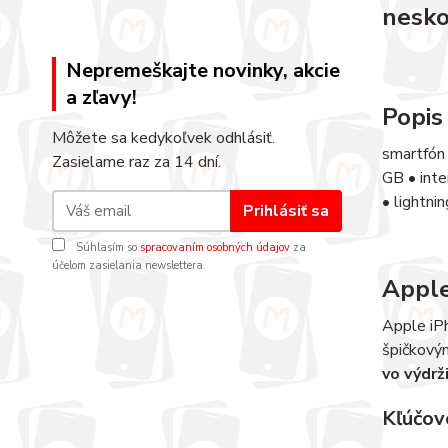
nesko
Nepremeškajte novinky, akcie
a zľavy!
Popis
Môžete sa kedykoľvek odhlásiť.
smartfón 
Zasielame raz za 14 dní.
GB • int
• lightni
Prihlásiť sa
Súhlasím so
spracovaním osobných údajov
za
účelom zasielania newslettera.
Apple
Apple iP
špičkový
vo výdrž
Kľúčové