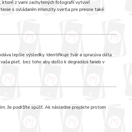
o, ktoré z vami zachytených fotografií vytvorí
tenie s ovládaním intenzity svetla pre presne také
dáva lepšie výsledky. Identifikuje tvár a spracúva dáta
 vaša pleť, bez toho aby došlo k degradácii farieb v
ým, že podržíte spúšť. Ak následne prejdete prstom