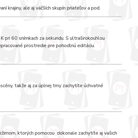
ní krajiny, ale aj väčších skupín priateľov a pod.
 4K pri 60 snímkach za sekundu. S ultraširokouhlou
epracované prostredie pre pohodlnú editáciu.
 scény, takže aj za úplnej tmy zachytíte úchvatné
 režimom, ktorých pomocou dokonale zachytíte aj vašich