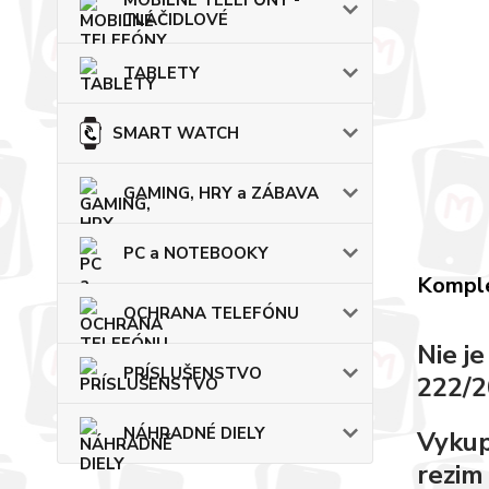
MOBILNÉ TELEFÓNY -
TLAČIDLOVÉ
TABLETY
SMART WATCH
GAMING, HRY a ZÁBAVA
PC a NOTEBOOKY
Komple
OCHRANA TELEFÓNU
Nie j
PRÍSLUŠENSTVO
222/2
NÁHRADNÉ DIELY
Vykup
rezim