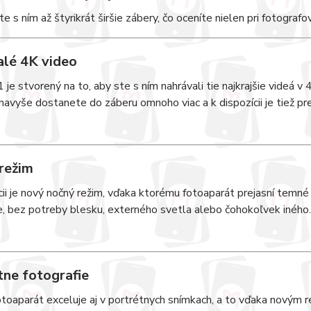
 s ním až štyrikrát širšie zábery, čo oceníte nielen pri fotografova
lé 4K video
 je stvorený na to, aby ste s ním nahrávali tie najkrajšie videá v
avyše dostanete do záberu omnoho viac a k dispozícii je tiež pr
režim
cii je nový nočný režim, vďaka ktorému fotoaparát prejasní temné
e, bez potreby blesku, externého svetla alebo čohokoľvek iného.
tne fotografie
otoaparát exceluje aj v portrétnych snímkach, a to vďaka novým