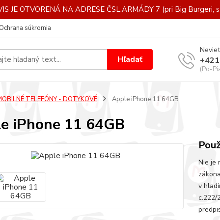
IS JE OTVORENÁ NA ADRESE ČSL.ARMÁDY 7 (pri Big Burgeri, st
Ochrana súkromia
Neviet
Hľadať
+421
(Po-Pi
MOBILNÉ TELEFÓNY - DOTYKOVÉ
Apple iPhone 11 64GB
e iPhone 11 64GB
Použ
Nie je
zákona
v hlad
c.222/
predpi