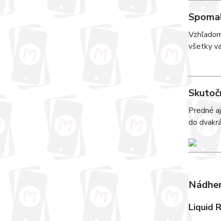
Spomal
Vzhľadom
všetky va
Skutoč
Predné aj
do dvakrá
Nádher
Liquid 