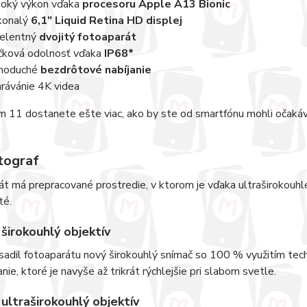
oký výkon vďaka
procesoru Apple A13 Bionic
konalý
6,1" Liquid Retina HD displej
elentný
dvojitý fotoaparát
čková odolnosť vďaka
IP68*
noduché
bezdrôtové nabíjanie
rávánie 4K videa
 11 dostanete ešte viac, ako by ste od smartfónu mohli očakáv
tograf
t má prepracované prostredie, v ktorom je vďaka ultraširokouhl
té.
širokouhlý objektív
adil fotoaparátu nový širokouhlý snímač so 100 % využitím tec
nie, ktoré je navyše až trikrát rýchlejšie pri slabom svetle.
ultraširokouhlý objektív