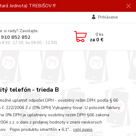
ará Jednota) TREBIŠOV !!!
Prihlásenie
e si rady? Zavolajte.
0
ks
 910 852 852
za
0 €
a 8:30 -17:30, So 09:00 - 12:30)
itý telefón - trieda B
 možné uplatniť odpočet DPH - osobitný režim DPH, podľa § 66
 č. 222/2004 Z.z (0% DPH) Vykupeny tovar. U poloziek faktury
ine 0% DPH je uplatneny osobitny rezim DPH §66 zakona
2004 z.z. o dani z pridanej hodnoty v zneni neskorsich
sov. Popis produktu smartfón • 6,1"...
celý popis