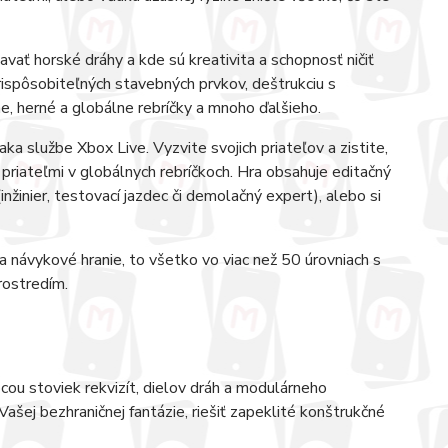
vať horské dráhy a kde sú kreativita a schopnosť ničiť
rispôsobiteľných stavebných prvkov, deštrukciu s
, herné a globálne rebríčky a mnoho ďalšieho.
aka službe Xbox Live. Vyzvite svojich priateľov a zistite,
s priateľmi v globálnych rebríčkoch. Hra obsahuje editačný
žinier, testovací jazdec či demolačný expert), alebo si
návykové hranie, to všetko vo viac než 50 úrovniach s
rostredím.
ou stoviek rekvizít, dielov dráh a modulárneho
Vašej bezhraničnej fantázie, riešiť zapeklité konštrukčné