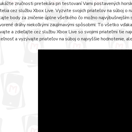
ukážte zručnosti pretekára pri testovaní Vami postavených horskýc
atelia cez službu Xbox Live. Vyzvite svojich priateľov na súboj o n
kajte body za zničenie úplne všetkého čo možno najvýbušnejším
vorené dráhy niekoľkými zaujímavými spôsobmi. To všetko vďaka re
vajte a zdieľajte cez službu Xbox Live so svojimi priateľmi tie 
teľnosť a vyzývajte priateľov na súboj o najvyššie hodnotenie, a