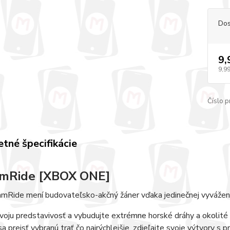
Dos
9,
9,99
Číslo p
tné špecifikácie
amRide [XBOX ONE]
mRide mení budovateľsko-akčný žáner vďaka jedinečnej vyváženos
voju predstavivosť a vybudujte extrémne horské dráhy a okolité 
a prejsť vybranú trať čo najrýchlejšie, zdieľajte svoje výtvory s p