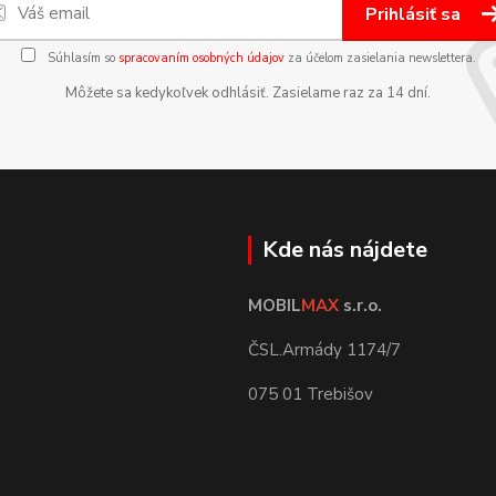
Prihlásiť sa
Súhlasím so
spracovaním osobných údajov
za účelom zasielania newslettera.
Môžete sa kedykoľvek odhlásiť. Zasielame raz za 14 dní.
Kde nás nájdete
MOBIL
MAX
s.r.o.
ČSL.Armády 1174/7
075 01 Trebišov