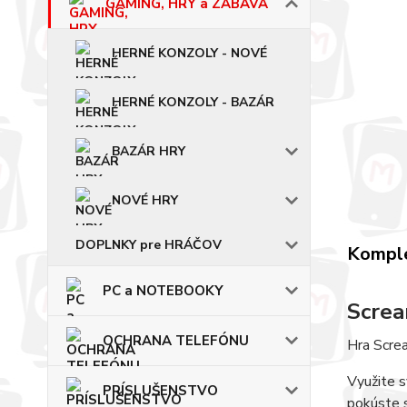
GAMING, HRY a ZÁBAVA
HERNÉ KONZOLY - NOVÉ
HERNÉ KONZOLY - BAZÁR
BAZÁR HRY
NOVÉ HRY
DOPLNKY pre HRÁČOV
Komple
PC a NOTEBOOKY
Scre
OCHRANA TELEFÓNU
Hra Screa
Využite s
PRÍSLUŠENSTVO
pokúste s