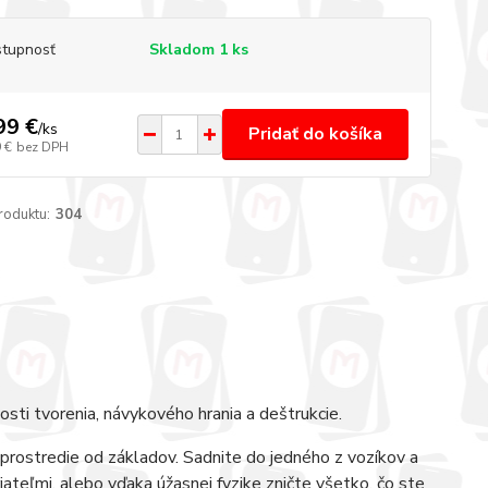
tupnosť
Skladom 1 ks
99 €
/
ks
Pridať do košíka
 €
bez DPH
roduktu:
304
ti tvorenia, návykového hrania a deštrukcie.
prostredie od základov. Sadnite do jedného z vozíkov a
riateľmi, alebo vďaka úžasnej fyzike zničte všetko, čo ste