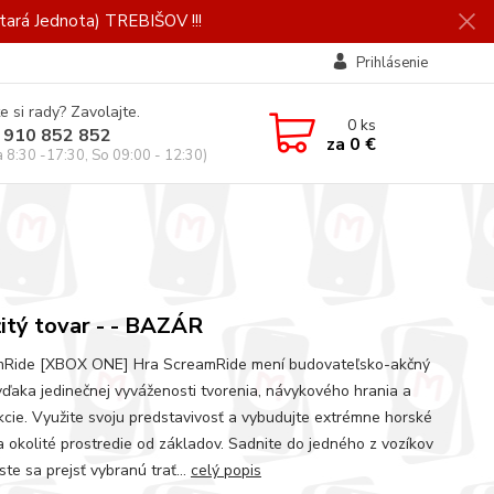
ará Jednota) TREBIŠOV !!!
Prihlásenie
e si rady? Zavolajte.
0
ks
 910 852 852
za
0 €
a 8:30 -17:30, So 09:00 - 12:30)
itý tovar - - BAZÁR
Ride [XBOX ONE] Hra ScreamRide mení budovateľsko-akčný
vďaka jedinečnej vyváženosti tvorenia, návykového hrania a
kcie. Využite svoju predstavivosť a vybudujte extrémne horské
a okolité prostredie od základov. Sadnite do jedného z vozíkov
te sa prejsť vybranú trať...
celý popis