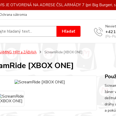
IS JE OTVORENÁ NA ADRESE ČSL.ARMÁDY 7 (pri Big Burgeri, st
Ochrana súkromia
Neviet
Hľadať
+421
(Po-Pi
GAMING, HRY a ZÁBAVA
ScreamRide [XBOX ONE]
eamRide [XBOX ONE]
Použ
Scream
žáner 
deštru
dráhy 
a pokús