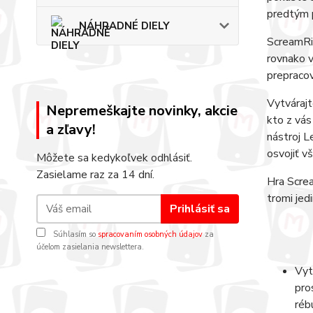
predtým p
NÁHRADNÉ DIELY
ScreamRid
rovnako v
prepracov
Vytvárajt
Nepremeškajte novinky, akcie
kto z vás
a zľavy!
nástroj L
osvojiť v
Môžete sa kedykoľvek odhlásiť.
Zasielame raz za 14 dní.
Hra Screa
tromi jed
Prihlásiť sa
Súhlasím so
spracovaním osobných údajov
za
účelom zasielania newslettera.
Vyt
pro
réb