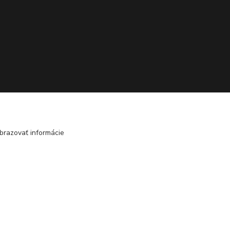
brazovať informácie
Vytvorené na
Eshop-rychlo.sk