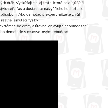
h dráh. Vyskúšajte si aj trate, ktoré zdieľajú Vaši
ajrýchlejší čas a dosiahnite najvyššieho hodnotenie.
 spôsobom. Ako demolačný expert môžete zničiť
álnej simulácii fyziky.
najextrémnejšie dráhy a úrovne, objavujte neobmedzenú
lebo demolácie v celosvetových rebríčkoch.