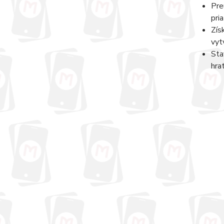
Pre
pri
Zís
vyt
Sta
hra