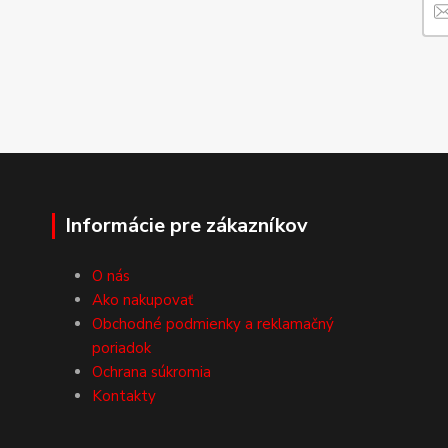
Informácie pre zákazníkov
O nás
Ako nakupovať
Obchodné podmienky a reklamačný
poriadok
Ochrana súkromia
Kontakty