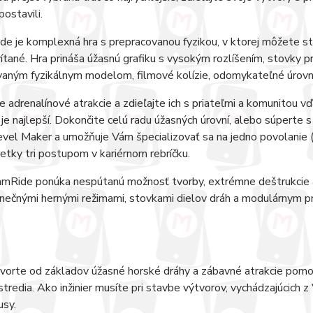
ostavili.
e je komplexná hra s prepracovanou fyzikou, v ktorej môžete sta
ítané. Hra prináša úžasnú grafiku s vysokým rozlíšením, stovky p
aným fyzikálnym modelom, filmové kolízie, odomykateľné úrovne
e adrenalínové atrakcie a zdieľajte ich s priateľmi a komunitou vď
 je najlepší. Dokončite celú radu úžasných úrovní, alebo súperte 
evel Maker a umožňuje Vám špecializovať sa na jedno povolanie (in
šetky tri postupom v kariérnom rebríčku.
mRide ponúka nespútanú možnosť tvorby, extrémne deštrukcie a 
inečnými hernými režimami, stovkami dielov dráh a modulárnym p
vorte od základov úžasné horské dráhy a zábavné atrakcie pomoc
stredia. Ako inžinier musíte pri stavbe výtvorov, vychádzajúcich z 
usy.