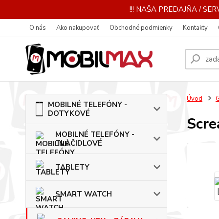
!!! NAŠA PREDAJŇA / SERV
O nás
Ako nakupovať
Obchodné podmienky
Kontakty
Úvod
MOBILNÉ TELEFÓNY -
DOTYKOVÉ
Scr
MOBILNÉ TELEFÓNY -
TLAČIDLOVÉ
TABLETY
SMART WATCH