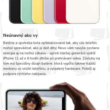
Neúnavný ako vy
Batérie a spotreba bola optimalizovaná tak, aby vás telefón
mohol sprevádzať, ako je deň dlhý. Novo vám navyše zostane
energia aj na nočnú zábavu - oproti staršej generácii vydrží
iPhone 11 až o 6 hodín dlhšie pri prehrávaní videa. Zásluhy na
tom má špeciálny dizajn batérie, ktorá vypĺňa takmer každú
medzeru vo vnútri telefónu, a vyladený hardware. Poteší aj
podpora rýchleho nabíjania.