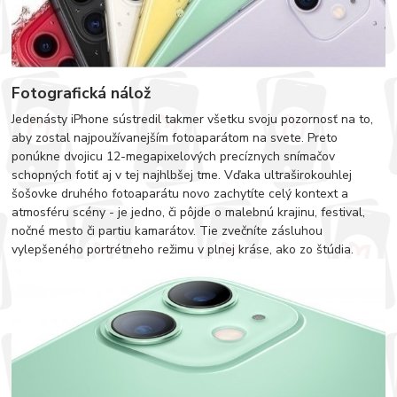
Fotografická nálož
Jedenásty iPhone sústredil takmer všetku svoju pozornosť na to,
aby zostal najpoužívanejším fotoaparátom na svete. Preto
ponúkne dvojicu 12-megapixelových precíznych snímačov
schopných fotiť aj v tej najhlbšej tme. Vďaka ultraširokouhlej
šošovke druhého fotoaparátu novo zachytíte celý kontext a
atmosféru scény - je jedno, či pôjde o malebnú krajinu, festival,
nočné mesto či partiu kamarátov. Tie zvečníte zásluhou
vylepšeného portrétneho režimu v plnej kráse, ako zo štúdia.