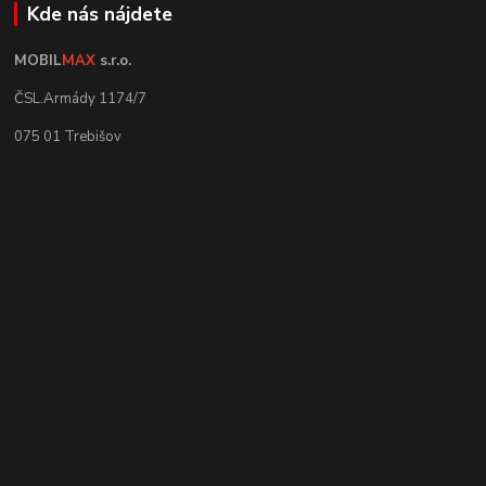
Kde nás nájdete
MOBIL
MAX
s.r.o.
ČSL.Armády 1174/7
075 01 Trebišov