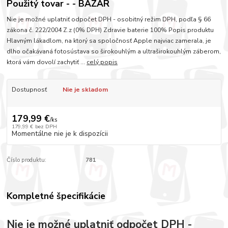
Použitý tovar - - BAZÁR
Nie je možné uplatniť odpočet DPH - osobitný režim DPH, podľa § 66
zákona č. 222/2004 Z.z (0% DPH) Zdravie baterie 100% Popis produktu
Hlavným lákadlom, na ktorý sa spoločnosť Apple najviac zamerala, je
dlho očakávaná fotosústava so širokouhlým a ultraširokouhlým záberom,
ktorá vám dovolí zachytiť ...
celý popis
Dostupnosť
Nie je skladom
179,99 €
/
ks
179,99 €
bez DPH
Momentálne nie je k dispozícii
Číslo produktu:
781
Kompletné špecifikácie
Nie je možné uplatniť odpočet DPH -