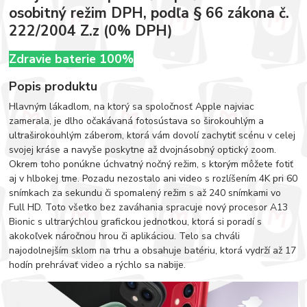
osobitný režim DPH, podľa § 66 zákona č.
222/2004 Z.z (0% DPH)
Zdravie baterie 100%
Popis produktu
Hlavným lákadlom, na ktorý sa spoločnosť Apple najviac
zamerala, je dlho očakávaná fotosústava so širokouhlým a
ultraširokouhlým záberom, ktorá vám dovolí zachytiť scénu v celej
svojej kráse a navyše poskytne až dvojnásobný optický zoom.
Okrem toho ponúkne úchvatný nočný režim, s ktorým môžete fotiť
aj v hlbokej tme. Pozadu nezostalo ani video s rozlíšením 4K pri 60
snímkach za sekundu či spomalený režim s až 240 snímkami vo
Full HD. Toto všetko bez zaváhania spracuje nový procesor A13
Bionic s ultrarýchlou grafickou jednotkou, ktorá si poradí s
akokoľvek náročnou hrou či aplikáciou. Telo sa chváli
najodolnejším sklom na trhu a obsahuje batériu, ktorá vydrží až 17
hodín prehrávať video a rýchlo sa nabije.