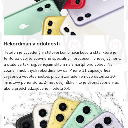
Rekordman v odolnosti
Telefón je vyvedený v štýlovej kombinácii kovu a skla, ktoré je
tentoraz dvojito spevnené špeciálnym procesom iónovej výmeny,
a stalo sa tak najpevnejším sklom na smartphonu vôbec. Na
zoznam mobilných rekordmanov sa iPhone 11 zapisuje tiež
zvýšenou vodotesnosťou, pričom zariadenie novo ustojí až 30-
minútový ponor do až 2-metrovej hĺbky - to je dvojnásobne viac
ako u predchádzajúceho modelu XR.