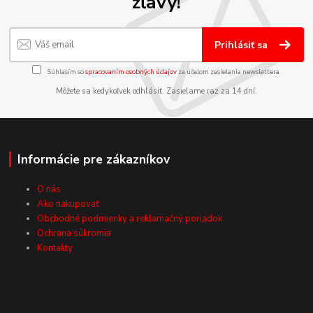
zľavy!
Prihlásiť sa
Súhlasím so
spracovaním osobných údajov
za účelom zasielania newslettera.
Môžete sa kedykoľvek odhlásiť. Zasielame raz za 14 dní.
Informácie pre zákazníkov
O nás
Ako nakupovať
Obchodné podmienky a reklamačný poriadok
Ochrana súkromia
Kontakty