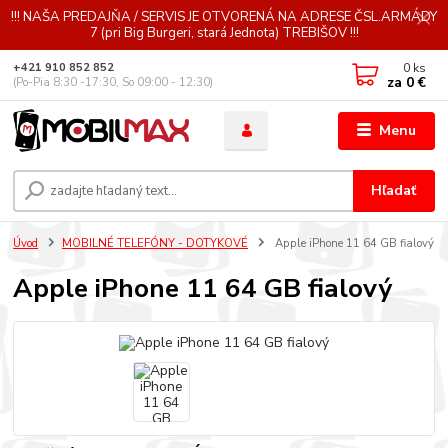
!!! NAŠA PREDAJŇA / SERVIS JE OTVORENÁ NA ADRESE ČSL.ARMÁDY
7 (pri Big Burgeri, stará Jednota) TREBIŠOV !!!
0
ks
+421 910 852 852
za
0 €
(Po-Pia 8:30 -17:30, So 09:00 - 12:30)
Menu
Hľadať
Úvod
MOBILNÉ TELEFÓNY - DOTYKOVÉ
Apple iPhone 11 64 GB fialový
Apple iPhone 11 64 GB fialový